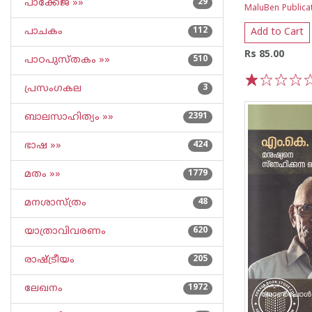
പാക്കേജ് »»
29
MaluBen Publica
പാചകം
112
Add to Cart
Rs 85.00
പാഠപുസ്തകം »»
510
പ്രസംഗകല
3
1
2
3
4
5
ബാലസാഹിത്യം »»
2391
ഭാഷ »»
424
മതം »»
1779
മനശാസ്ത്രം
48
യാത്രാവിവരണം
620
രാഷ്ട്രീയം
205
ലേഖനം
1972