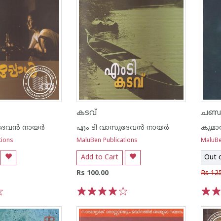
കടവ്
ചണ്ഡ
േവന്‍ നായര്‍
എം ടി വാസുദേവന്‍ നായര്‍
കുമാ
tions
MaluBen Publications
MaluBe
Add to Cart
Out 
Rs 100.00
Rs 12
1
2
3
4
5
1
2