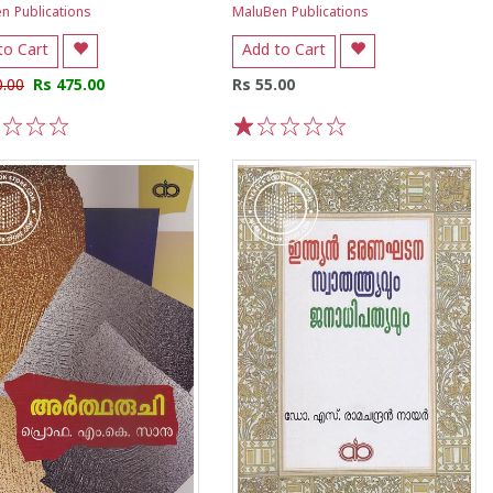
n Publications
MaluBen Publications
to Cart
Add to Cart
0.00
Rs 475.00
Rs 55.00
3
4
5
1
2
3
4
5