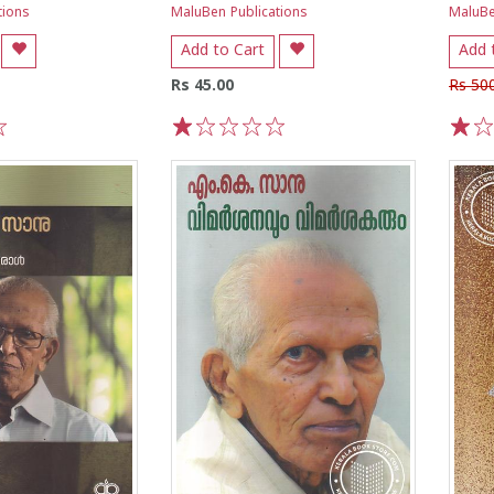
tions
MaluBen Publications
MaluBe
Add to Cart
Add 
Rs 45.00
Rs 50
1
2
3
4
5
1
2