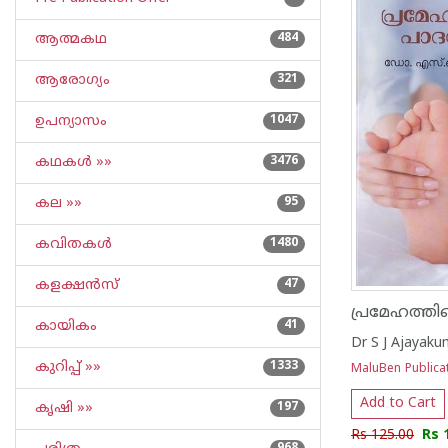
ആത്മകഥ
484
ആരോഗ്യം
321
ഉപന്യാസം
1047
കഥകള്‍ »»
3476
കല »»
95
കവിതകള്‍
1480
കളക്ഷന്‍സ്
47
കായികം
41
Dr S J Ajayaku
കുറിപ്പ്‌ »»
1333
MaluBen Publica
Add to Cart
കൃഷി »»
197
Rs 125.00
Rs 