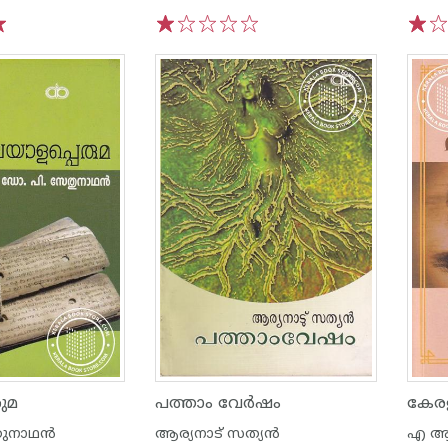
1
2
3
4
5
1
2
ുമ
പത്താം വേർഷം
കേര
നാഥന്‍
ആര്യനാട് സത്യന്‍
എ ആര്