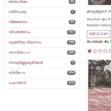
ലൈംഗികം
22
വരിസംഖ്യ
1
പ്രൊഫ എം 
വിജ്ഞാനം
53
MaluBen Publica
വിവര്‍ത്തനം
157
Add to Cart
Rs 150.00
Rs 
വ്യക്തിത്വ വികാസം
198
ശാസ്ത്രം »»
325
1
2
3
4
5
സമ്പൂര്‍ണ്ണകൃതികള്‍
7
സിനിമ »»
374
റഫറന്‍സ്
210