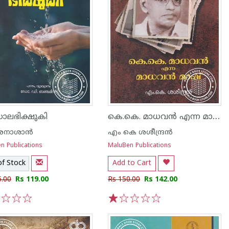
കെ.കെ. മാധവൻ എന്ന മാധവൻ മാഷ്
ാലഭിക്ഷുകി
രനാശാന്‍
എം കെ ശശീന്ദ്രന്‍
n Publications
MaluBen Publications
of Stock
Add to Cart
5.00
Rs 119.00
Rs 150.00
Rs 142.00
3
4
5
1
2
3
4
5