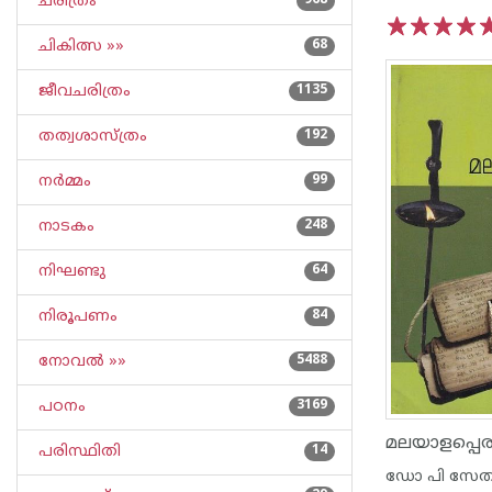
ചരിത്രം
968
ചികിത്സ »»
68
1
2
3
4
5
ജീവചരിത്രം
1135
തത്വശാസ്ത്രം
192
നര്‍മ്മം
99
നാടകം
248
നിഘണ്ടു
64
നിരൂപണം
84
നോവല്‍ »»
5488
പഠനം
3169
മലയാളപ്പെര
പരിസ്ഥിതി
14
ഡോ പി സേതു