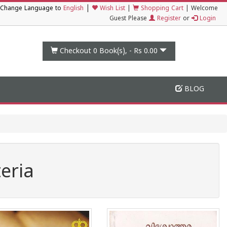
|
Change Language to
English
Wish List
|
Shopping Cart
|
Welcome
Guest Please
Register
or
Login
Checkout 0
Book(s), -
Rs 0.00
BLOG
eria