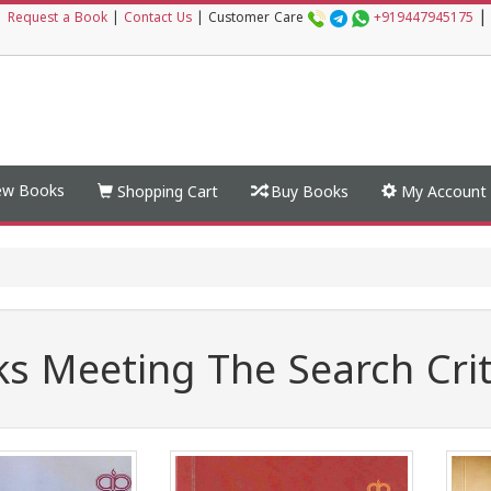
|
|
Request a Book
|
Contact Us
|
Customer Care
+919447945175
w Books
Shopping Cart
Buy Books
My Account
s Meeting The Search Crit