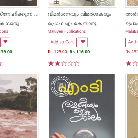
മനുഷ്യനെ സ്നേഹിക്കുന്ന ഒരാള്‍
വിമര്‍ശനവും വിമര്‍ശകരും
അര്‍
കെ സാനു
പ്രൊഫ എം കെ സാനു
പ്രൊ
tions
MaluBen Publications
MaluBe
Add to Cart
Add 
139.00
Rs 125.00
Rs 116.00
Rs 15
1
2
3
4
5
1
2