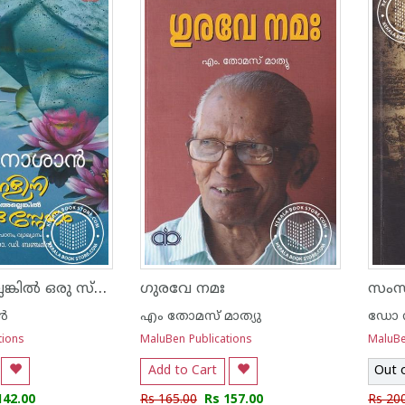
നളിനി അല്ലെങ്കിൽ ഒരു സ്നേഹം
ഗുരവേ നമഃ
സംസ
്‍
എം തോമസ് മാത്യു
tions
MaluBen Publications
MaluBe
Add to Cart
Out 
142.00
Rs 165.00
Rs 157.00
Rs 20