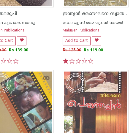
ഇന്ത്യൻ ഭരണഘടന സ്വാതന്ത്ര്യവും ജനാധിപത്യവും
ത്ഥരുചി
ഫ എം കെ സാനു
ഡോ എസ് രാമചന്ദ്രന്‍ നായര്‍
n Publications
MaluBen Publications
to Cart
Add to Cart
0.00
Rs 139.00
Rs 125.00
Rs 119.00
3
4
5
1
2
3
4
5