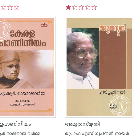
3
4
5
1
2
3
4
5
ളപാണിനീയം
അമൃതസ്മൃതി
‍ രാജരാജ വര്‍മ്മ
പ്രൊഫ എസ് ഗുപ്തന്‍ നായര്‍