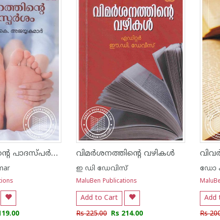
പ്രമേഹത്തിന്റെ പാദസ്പർശം
വിമർശനത്തിന്റെ വഴികൾ
mar
ഇ ഡി ഡേവിസ്
ഡോ 
tions
MaluBen Publications
MaluBe
Add to Cart
Add 
119.00
Rs 225.00
Rs 214.00
Rs 20