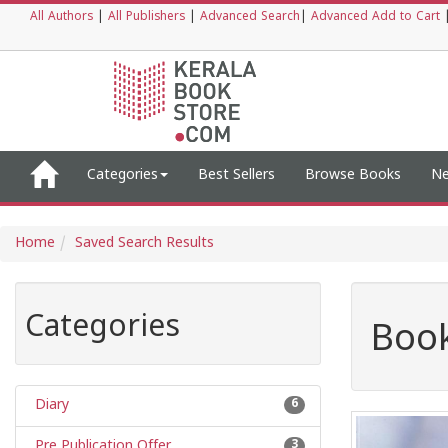
All Authors
|
All Publishers
|
Advanced Search
|
Advanced Add to Cart
Categories
Best Sellers
Browse Books
Ne
Home
Saved Search Results
Categories
Book
Diary
6
Pre Publication Offer
3