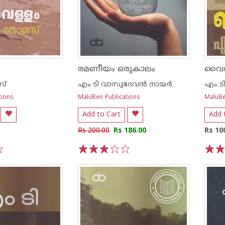
രമണീയം ഒരുകാലം
വൈശ
സ്
എം ടി വാസുദേവന്‍ നായര്‍
എം ടി
tions
MaluBen Publications
MaluBe
Add to Cart
Add 
Rs 200.00
Rs 186.00
Rs 10
1
2
3
4
5
1
2