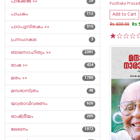
പാക്കേജ് »»
29
Pusthaka Prasa
പാചകം
112
Add to Cart
Rs 600.00
Rs 
പാഠപുസ്തകം »»
510
പ്രസംഗകല
3
1
2
3
4
5
ബാലസാഹിത്യം »»
2391
ഭാഷ »»
424
മതം »»
1780
മനശാസ്ത്രം
48
യാത്രാവിവരണം
620
രാഷ്ട്രീയം
205
ലേഖനം
1972