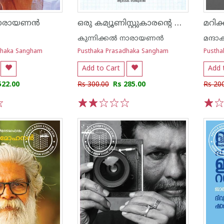
ഒരു കമ്യൂണിസ്റ്റുകാരന്റെ വിപ്ലവ ചിന്തകൾ
 നാരായണൻ
മറിക
കുന്നിക്കൽ നാരായണൻ
മന്ദ
dhaka Sangham
Pusthaka Prasadhaka Sangham
Pustha
Add to Cart
Add 
522.00
Rs 300.00
Rs 285.00
Rs 20
1
2
3
4
5
1
2