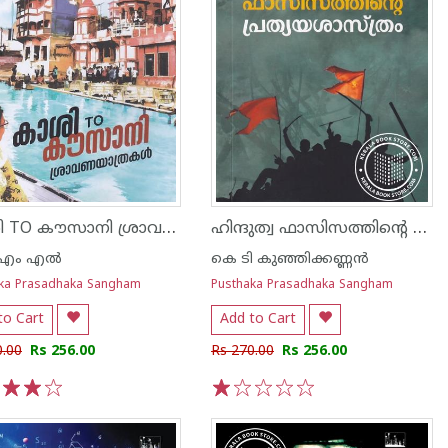
കാശി TO കൗസാനി ശ്രാവണയാത്രകൾ
ഹിന്ദുത്വ ഫാസിസത്തിന്റെ പ്രത്യയശാസ്ത്രം
 എം എൽ
കെ ടി കുഞ്ഞിക്കണ്ണന്‍
ka Prasadhaka Sangham
Pusthaka Prasadhaka Sangham
to Cart
Add to Cart
0.00
Rs 256.00
Rs 270.00
Rs 256.00
3
4
5
1
2
3
4
5