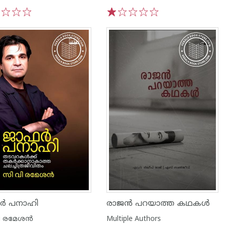
3
4
5
1
2
3
4
5
ർ പനാഹി
രാജൻ പറയാത്ത കഥകൾ
ി രമേശന്‍
Multiple Authors