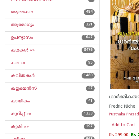
ആത്മകഥ
484
ആരോഗ്യം
321
ഉപന്യാസം
1047
കഥകള്‍ »»
3476
കല »»
95
കവിതകള്‍
1480
കളക്ഷന്‍സ്
47
ധാർമ്മികത
കായികം
41
Fredric Niche
കുറിപ്പ്‌ »»
1333
Pusthaka Prasa
Add to Cart
കൃഷി »»
197
Rs 299.00
Rs 