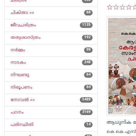
ചരിത്രം
968
ചികിത്സ »»
68
1
2
3
4
5
ജീവചരിത്രം
1135
തത്വശാസ്ത്രം
192
നര്‍മ്മം
99
നാടകം
248
നിഘണ്ടു
64
നിരൂപണം
84
നോവല്‍ »»
5489
പഠനം
3169
പരിസ്ഥിതി
14
കെ കെ എസ് 