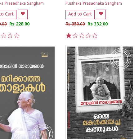
ka Prasadhaka Sangham
Pusthaka Prasadhaka Sangham
to Cart
Add to Cart
0.00
Rs 228.00
Rs 350.00
Rs 332.00
3
4
5
1
2
3
4
5