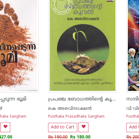
പ്രപഞ്ച ബോധത്തിന്റെ കൂവൽ
െടുന്ന ഭൂമി
്
കെ അരവിന്ദാക്ഷന്‍
വി വ
dhaka Sangham
Pusthaka Prasadhaka Sangham
Pustha
Add to Cart
Add 
427.00
Rs 190.00
Rs 180.00
Rs 20