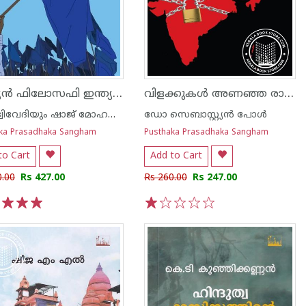
ഇന്ത്യൻ ഫിലോസഫി ഇന്ത്യൻ റവലൂഷൻ
വിളക്കുകള്‍ അണഞ്ഞ രാത്രി
ദിവ്യ ദ്വിവേദിയും ഷാജ് മോഹനും
ഡോ സെബാസ്റ്റ്യന്‍ പോള്‍
ka Prasadhaka Sangham
Pusthaka Prasadhaka Sangham
to Cart
Add to Cart
0.00
Rs 427.00
Rs 260.00
Rs 247.00
3
4
5
1
2
3
4
5