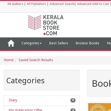
All Authors
|
All Publishers
|
Advanced Search
|
Advanced Add to Cart
Categories
Best Sellers
Browse Books
Ne
Home
Saved Search Results
Categories
Book
Diary
6
Pre Publication Offer
3