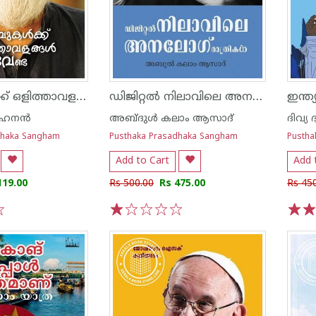
ഉറുമ്പുകൾക്ക് ഒളിത്താവളങ്ങൾ വേണ്ട
ഡിജിറ്റൽ നിലാവിലെ അനലോഗ് രാത്രികൾ
ഹനന്‍
അബ്ദുൾ കലാം ആസാദ്
dhaka Sangham
Pusthaka Prasadhaka Sangham
Pustha
Add to Cart
Add 
119.00
Rs 500.00
Rs 475.00
Rs 45
1
2
3
4
5
1
2