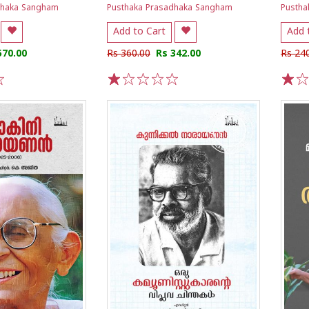
dhaka Sangham
Pusthaka Prasadhaka Sangham
Pustha
Add to Cart
Add 
570.00
Rs 360.00
Rs 342.00
Rs 24
1
2
3
4
5
1
2