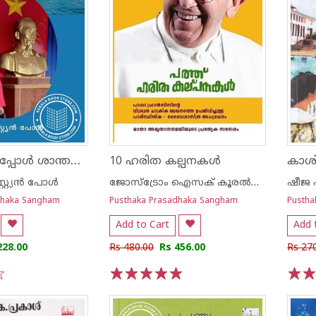
മെകോങ് ഇപ്പോള്‍ ശാന്തമാണ് - വിയറ്റ്നാം യാത്ര
10 ഹരിത കല്പനകൾ
്യന്‍ പോള്‍
ജോസ്ട്രോം ഐസക് കൂരൽത്തടം
ഷീജ
dhaka Sangham
Pusthaka Prasadhaka Sangham
Pustha
Add to Cart
Add 
228.00
Rs 480.00
Rs 456.00
Rs 27
1
2
3
4
5
1
2