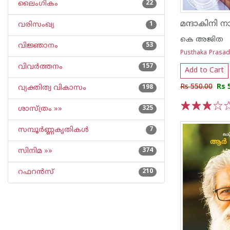
ലൈംഗികം
22
മന്ദാകിനി
വരിസംഖ്യ
1
കെ അജിത
വിജ്ഞാനം
53
Pusthaka Prasa
വിവര്‍ത്തനം
157
Add to Cart
Rs 550.00
Rs 
വ്യക്തിത്വ വികാസം
198
ശാസ്ത്രം »»
325
1
2
3
4
5
സമ്പൂര്‍ണ്ണകൃതികള്‍
7
സിനിമ »»
374
റഫറന്‍സ്
210