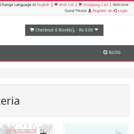
|
Change Language to
English
Wish List
|
Shopping Cart
|
Welcome
Guest Please
Register
or
Login
Checkout 0
Book(s), -
Rs 0.00
BLOG
eria