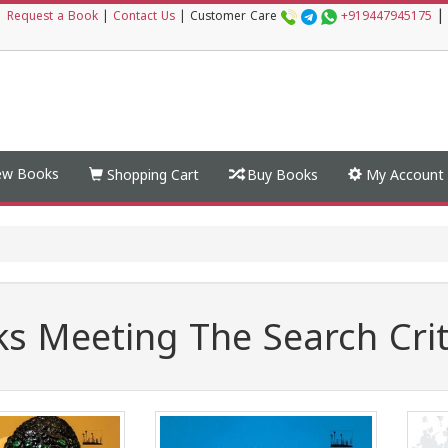
|
|
Request a Book
|
Contact Us
|
Customer Care
+919447945175
w Books
Shopping Cart
Buy Books
My Account
s Meeting The Search Crit