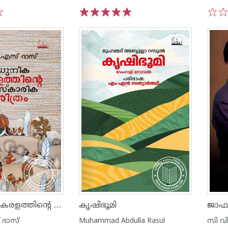
1
2
3
4
5
1
2
ആധുനിക കേരളത്തിന്റെ സാംസ്കരിക ചരിത്രം
കൃഷിഭൂമി
ജാഫ
ദാസ്
Muhammad Abdulla Rasul
സി വ