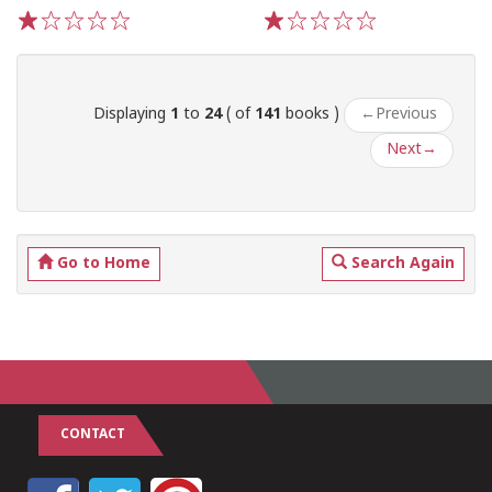
1
2
3
4
5
1
2
3
4
5
Displaying
1
to
24
( of
141
books )
←
Previous
Next
→
Go to Home
Search Again
CONTACT