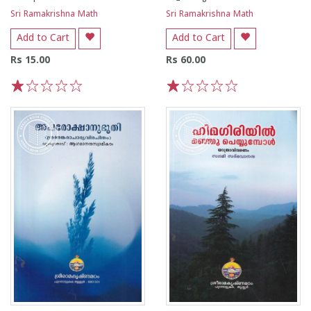
Sri Ramakrishna Math
Sri Ramakrishna Math
Add to Cart
Add to Cart
Rs 15.00
Rs 60.00
1
2
3
4
5
1
2
3
4
5