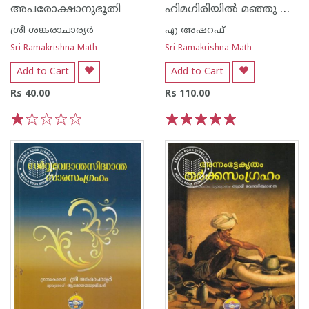
ഹിമഗിരിയിൽ മഞ്ഞു പെയ്യുമ്പോൾ
അപരോക്ഷാനുഭൂതി
ശ്രീ ശങ്കരാചാര്യര്‍
എ അഷറഫ്
Sri Ramakrishna Math
Sri Ramakrishna Math
Add to Cart
Add to Cart
Rs 40.00
Rs 110.00
1
2
3
4
5
1
2
3
4
5