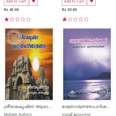
Add to Cart
Add to Cart
Rs 45.00
Rs 30.00
1
2
3
4
5
1
2
3
4
5
ശ്രീരാമകൃഷ്‌ണ ആരാത്രികസ്തോത്രങ്ങൾ
ശ്വേതാശ്വതരോപനിഷത്ത് - ഉപനിഷദ്ഗ്രന്ഥാവലി
Multiple Authors
സ്വാമി മൃഡാനന്ദ