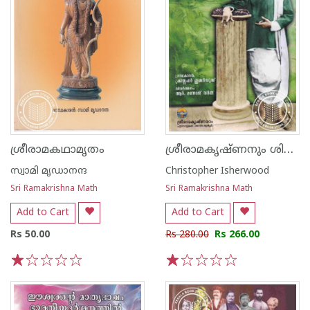
ശ്രീരാമകൃഷ്‌ണനും ശിഷ്യരും
ശ്രീരാമകഥാമൃതം
സ്വാമി മൃഡാനന്ദ
Christopher Isherwood
Sri Ramakrishna Math
Sri Ramakrishna Math
Add to Cart
Add to Cart
Rs 50.00
Rs 280.00
Rs 266.00
1
2
3
4
5
1
2
3
4
5