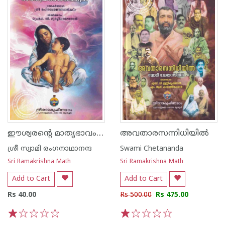
ഈശ്വരൻ്റെ മാതൃഭാവം ഭാരതീയദർശനത്തിൽ
അവതാരസന്നിധിയിൽ
ശ്രീ സ്വാമി രംഗനാഥാനന്ദ
Swami Chetananda
Sri Ramakrishna Math
Sri Ramakrishna Math
Add to Cart
Add to Cart
Rs 40.00
Rs 500.00
Rs 475.00
1
2
3
4
5
1
2
3
4
5