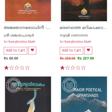
അജ്ഞാനബോധിനീ -അദ്ധ്യാത്മവിദ്യോപദേശവിധിഃ-
മരണത്തെ മറികടക്കാനുള്ള വഴികൾ
ശ്രീ ശങ്കരാചാര്യര്‍
സ്വാമി ഗണാനന്ദ
Sri Ramakrishna Math
Sri Ramakrishna Math
Add to Cart
Add to Cart
Rs 60.00
Rs 250.00
Rs 237.00
1
2
3
4
5
1
2
3
4
5