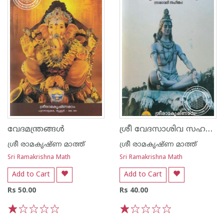
ശ്രീ വേദസാശിവ സഹസ്രനാമസ്തോത്രം
വേദമന്ത്രങ്ങൾ
ശ്രീ രാമകൃഷ്ണ മാത്ത്
ശ്രീ രാമകൃഷ്ണ മാത്ത്
Sri Ramakrishna Math
Sri Ramakrishna Math
Add to Cart
Add to Cart
Rs 50.00
Rs 40.00
1
2
3
4
5
1
2
3
4
5