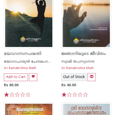
യോഗാസനപദ്ധതി
ജ്ഞാനിയുടെ ജീവിതം
യോഗാചാര്യന്‍ ചേന്ദമംഗലം രാജന്‍ മേനോന്‍
സ്വാമി തപസ്യാനന്ദ
Sri Ramakrishna Math
Sri Ramakrishna Math
Add to Cart
Out of Stock
Rs 80.00
Rs 40.00
1
2
3
4
5
1
2
3
4
5