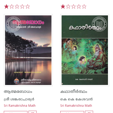
1
2
3
4
5
1
2
3
4
5
ആത്മബോധം
കഥാതീർത്ഥം
ശ്രീ ശങ്കരാചാര്യർ
കെ കെ കേശവന്‍
Sri Ramakrishna Math
Sri Ramakrishna Math