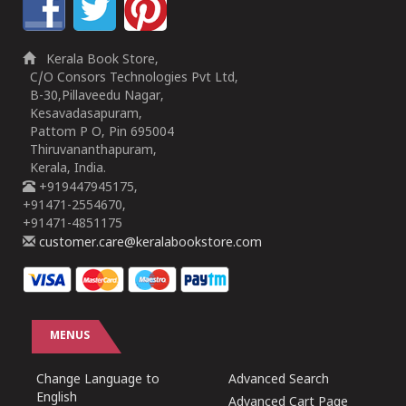
Kerala Book Store,
C/O Consors Technologies Pvt Ltd,
B-30,Pillaveedu Nagar,
Kesavadasapuram,
Pattom P O, Pin 695004
Thiruvananthapuram,
Kerala, India.
+919447945175,
+91471-2554670,
+91471-4851175
customer.care@keralabookstore.com
MENUS
Change Language to
Advanced Search
English
Advanced Cart Page