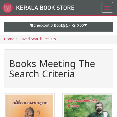
Toggl
Go
navig
to
Home
Page
Checkout 0
Book(s), -
Rs 0.00
Home
Saved Search Results
Books Meeting The
Search Criteria