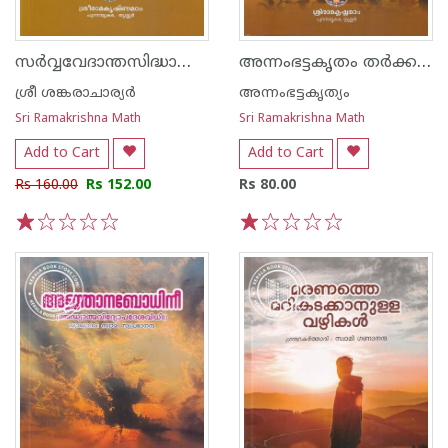
സർവ്വവേദാന്തസിദ്ധാന്ത സാരസംഗ്രഹം
അന്നംഭട്ടകൃതം തർക്കസംഗ്രഹം
ശ്രീ ശങ്കരാചാര്യര്‍
അന്നംഭട്ടകൃത്യം
Sri Ramakrishna Math
Sri Ramakrishna Math
Add to Cart
Add to Cart
Rs 160.00
Rs 152.00
Rs 80.00
1
2
3
4
5
1
2
3
4
5