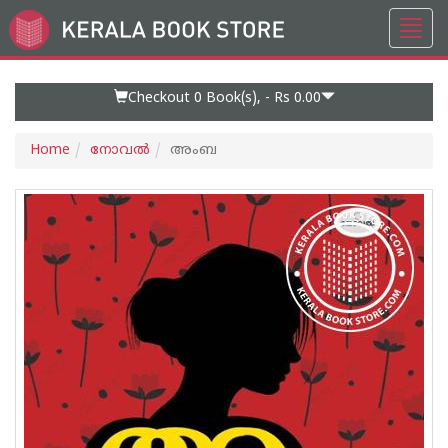
Toggl
Go
navig
to
Home
Page
Checkout 0
Book(s), -
Rs 0.00
Home
നോവല്‍
അംബ