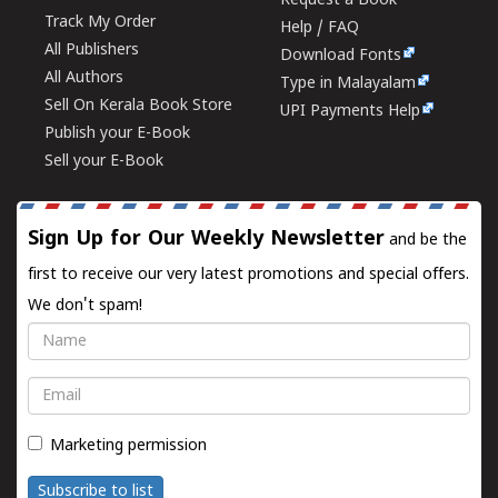
Request a Book
Track My Order
Help / FAQ
All Publishers
Download Fonts
All Authors
Type in Malayalam
Sell On Kerala Book Store
UPI Payments Help
Publish your E-Book
Sell your E-Book
Sign Up for Our Weekly Newsletter
and be the
first to receive our very latest promotions and special offers.
We don't spam!
Name
Email
Marketing permission
Subscribe to list