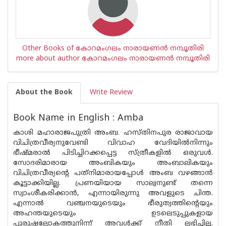
Other Books of കോറമംഗലം നാരായണൻ നമ്പൂതിരി
more about author കോറമംഗലം നാരായണൻ നമ്പൂതിരി
About the Book
Write Review
Book Name in English : Amba
കാശി മഹാരാജപുത്രി അംബ. ഹസ്തിനപുര രാജാവായ
വിചിത്രവീര്യനുവേണ്ടി വിവാഹ വേദിയില്‍നിന്നും
ഭീഷ്മരാല്‍ പിടിച്ചിറക്കപ്പെട്ട സ്ത്രീകളില്‍ ഒരുവള്‍.
സോദരിമാരായ അംബികയും അംബാലികയും
വിചിത്രവീര്യന്റെ പത്‌നിമാരായപ്പോള്‍ അംബ വഴങ്ങാന്‍
കൂട്ടാക്കിയില്ല. പ്രണയിയായ സാല്വനുണ്ട് തന്നെ
സ്വാംശീകരിക്കാന്‍, എന്നായിരുന്നു അവളുടെ ചിന്ത.
എന്നാല്‍ വഞ്ചനയുടെയും ഭീരുത്വത്തിന്റെയും
അഹന്തയുടെയും ഉടലെടുപ്പുകളായ
പുരുഷലോകത്തുനിന്ന് അവള്‍ക്ക് നീതി ലഭിച്ചില്ല.