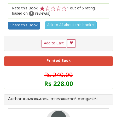
Rate this Book :
1
out of 5 rating,
based on
review(s)
1
2
3
4
5
1
Ask to AI about this book
Share this Book
Add to Cart
Printed Book
Rs 240.00
Rs 228.00
Author കോറമംഗലം നാരായണൻ നമ്പൂതിരി