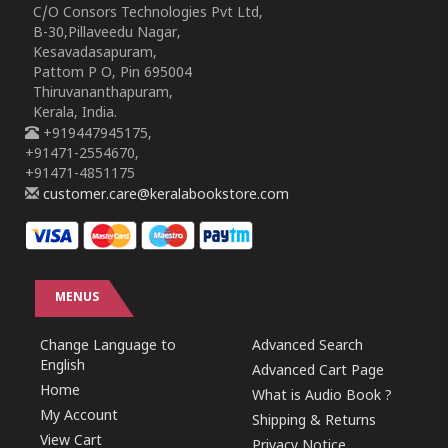
C/O Consors Technologies Pvt Ltd,
B-30,Pillaveedu Nagar,
Kesavadasapuram,
Pattom P O, Pin 695004
Thiruvananthapuram,
Kerala, India.
+919447945175,
+91471-2554670,
+91471-4851175
customer.care@keralabookstore.com
MENUS
Change Language to
Advanced Search
English
Advanced Cart Page
Home
What is Audio Book ?
My Account
Shipping & Returns
View Cart
Privacy Notice