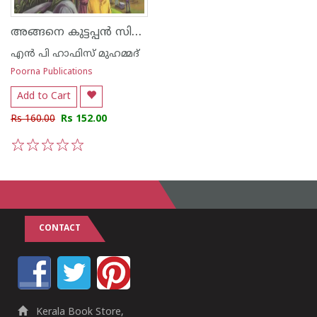
അങ്ങനെ കുട്ടപ്പൻ സിനിമാനടനായി
എന്‍ പി ഹാഫിസ് മുഹമ്മദ്
Poorna Publications
Add to Cart
Rs 160.00
Rs 152.00
1
2
3
4
5
CONTACT
Kerala Book Store,