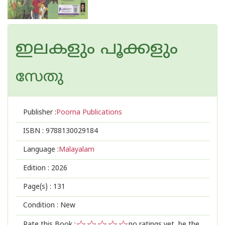
ഇലകളും പൂക്കളും
സേതു
Publisher :
Poorna Publications
ISBN :
9788130029184
Language :
Malayalam
Edition :
2026
Page(s) :
131
Condition : New
Rate this Book :
no ratings yet, be the