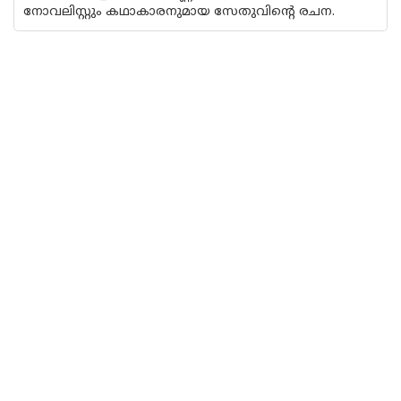
നോവലിസ്റ്റും കഥാകാരനുമായ സേതുവിൻ്റെ രചന.