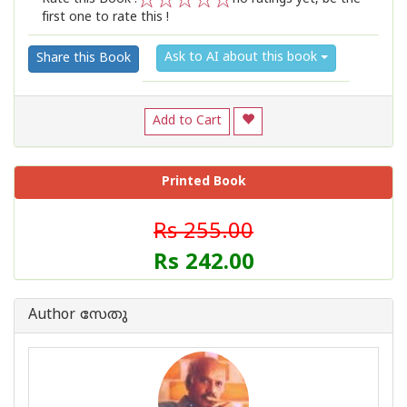
first one to rate this !
1
2
3
4
5
Ask to AI about this book
Share this Book
Add to Cart
Printed Book
Rs 255.00
Rs 242.00
Author സേതു