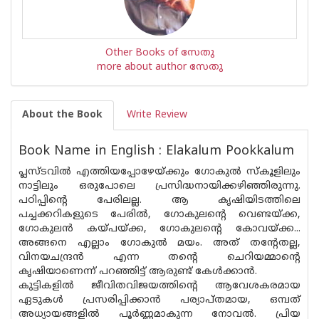
Other Books of സേതു
more about author സേതു
About the Book
Write Review
Book Name in English : Elakalum Pookkalum
പ്ലസ്ട‌വിൽ എത്തിയപ്പോഴേയ്ക്കും ഗോകുൽ സ്കൂളിലും
നാട്ടിലും ഒരുപോലെ പ്രസിദ്ധനായിക്കഴിഞ്ഞിരുന്നു.
പഠിപ്പിന്റെ പേരിലല്ല. ആ കൃഷിയിടത്തിലെ
പച്ചക്കറികളുടെ പേരിൽ, ഗോകുലൻ്റെ വെണ്ടയ്ക്ക,
ഗോകുലൻ കയ്പയ്ക്ക, ഗോകുലൻ്റെ കോവയ്ക്ക...
അങ്ങനെ എല്ലാം ഗോകുൽ മയം. അത് തൻ്റേതല്ല,
വിനയചന്ദ്രൻ എന്ന തൻ്റെ ചെറിയമ്മാന്റെ
കൃഷിയാണെന്ന് പറഞ്ഞിട്ട് ആരുണ്ട് കേൾക്കാൻ.
കുട്ടികളിൽ ജീവിതവിജയത്തിന്റെ ആവേശകരമായ
ഏടുകൾ പ്രസരിപ്പിക്കാൻ പര്യാപ്തമായ, ഒമ്പത്
അധ്യായങ്ങളിൽ പൂർണ്ണമാകുന്ന നോവൽ. പ്രിയ