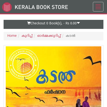
Toggl
Go
navig
to
Home
Page
Checkout 0
Book(s), -
Rs 0.00
Home
കുറിപ്പ്‌
ഓര്‍മ്മക്കുറിപ്പ്‌
കടൽ