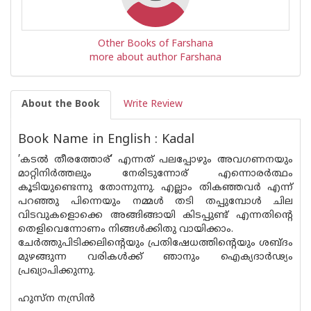
Other Books of Farshana
more about author Farshana
About the Book
Write Review
Book Name in English : Kadal
’കടൽ തീരത്തോര്’ എന്നത് പലപ്പോഴും അവഗണനയും
മാറ്റിനിർത്തലും നേരിടുന്നോര് എന്നൊരർത്ഥം
കൂടിയുണ്ടെന്നു തോന്നുന്നു. എല്ലാം തികഞ്ഞവർ എന്ന്
പറഞ്ഞു പിന്നെയും നമ്മൾ തടി തപ്പുമ്പോൾ ചില
വിടവുകളൊക്കെ അങ്ങിങ്ങായി കിടപ്പുണ്ട് എന്നതിന്റെ
തെളിവെന്നോണം നിങ്ങൾക്കിതു വായിക്കാം.
ചേർത്തുപിടിക്കലിന്റെയും പ്രതിഷേധത്തിന്റെയും ശബ്ദം
മുഴങ്ങുന്ന വരികൾക്ക് ഞാനും ഐക്യദാർഢ്യം
പ്രഖ്യാപിക്കുന്നു.
ഹുസ്ന നസ്രിൻ