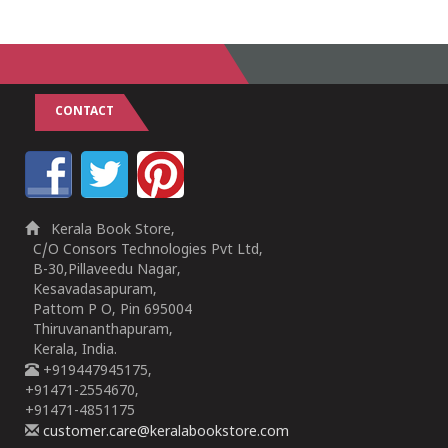
CONTACT
Kerala Book Store,
C/O Consors Technologies Pvt Ltd,
B-30,Pillaveedu Nagar,
Kesavadasapuram,
Pattom P O, Pin 695004
Thiruvananthapuram,
Kerala, India.
+919447945175,
+91471-2554670,
+91471-4851175
customer.care@keralabookstore.com