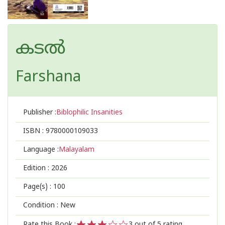
കടൽ
Farshana
Publisher :
Biblophilic Insanities
ISBN :
9780000109033
Language :
Malayalam
Edition :
2026
Page(s) :
100
Condition : New
Rate this Book :
3
out of 5 rating,