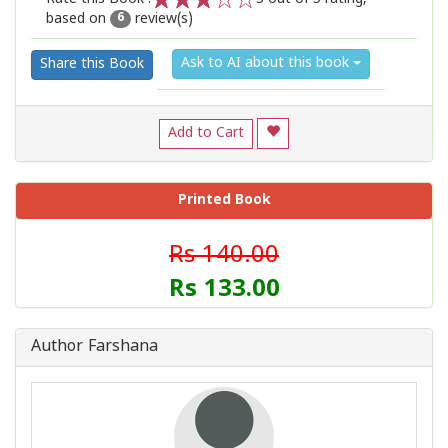
based on
review(s)
1
2
3
4
5
6
Ask to AI about this book
Share this Book
Add to Cart
Printed Book
Rs 140.00
Rs 133.00
Author Farshana