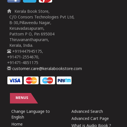
Kerala Book Store,
C/O Consors Technologies Pvt Ltd,
B-30,Pillaveedu Nagar,
Kesavadasapuram,
Pattom P O, Pin 695004
Thiruvananthapuram,
Kerala, India.
+919447945175,
+91471-2554670,
+91471-4851175
customer.care@keralabookstore.com
MENUS
Change Language to
Advanced Search
English
Advanced Cart Page
Home
What is Audio Book ?