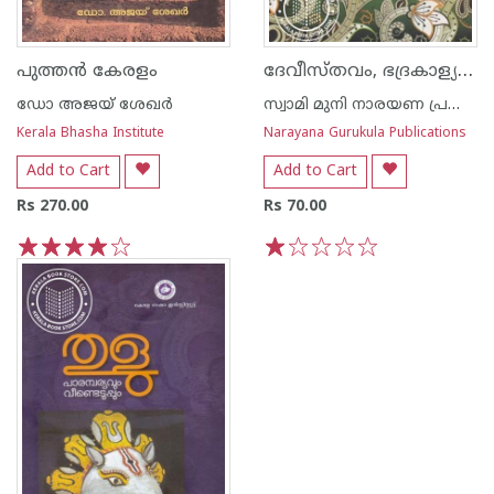
ദേവീസ്തവം, ഭദ്രകാള്യഷ്ടകം
പുത്തന്‍ കേരളം
ഡോ അജയ് ശേഖര്‍
സ്വാമി മുനി നാരയണ പ്രസാദ്
Kerala Bhasha Institute
Narayana Gurukula Publications
Add to Cart
Add to Cart
Rs 270.00
Rs 70.00
1
2
3
4
5
1
2
3
4
5