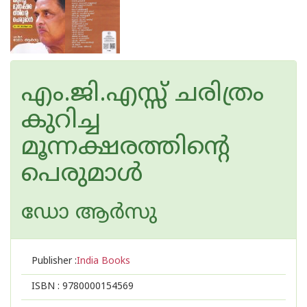
എം.ജി.എസ്സ് ചരിത്രം
കുറിച്ച
മൂന്നക്ഷരത്തിൻ്റെ
പെരുമാൾ
ഡോ ആര്‍സു
Publisher :
India Books
ISBN :
9780000154569