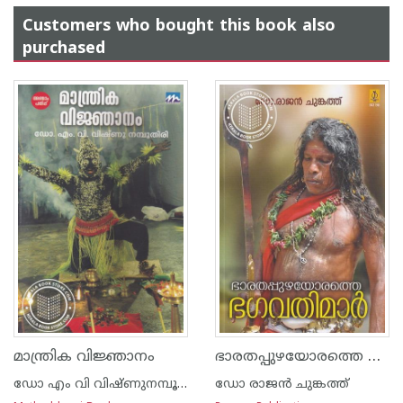
Customers who bought this book also
purchased
ഭാരതപ്പുഴയോരത്തെ ഭഗവതിമാര്‍
മാന്ത്രിക വിജ്ഞാനം
ഡോ എം വി വിഷ്ണുനമ്പൂതിരി
ഡോ രാജ‌ന്‍ ചുങ്കത്ത്