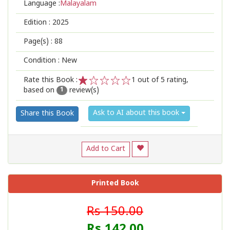
Language :
Malayalam
Edition :
2025
Page(s) :
88
Condition : New
Rate this Book :
1
out of 5 rating,
based on
review(s)
1
2
3
4
5
1
Ask to AI about this book
Share this Book
Add to Cart
Printed Book
Rs 150.00
Rs 142.00