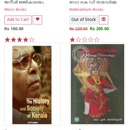
ജനീഷ് ജജികാലയം
ഡോ കെ ഡി രാമവര്‍മ്മ
Winco Books
Mathrubhumi Books
Add to Cart
Out of Stock
Rs 100.00
Rs 220.00
Rs 205.00
1
2
3
4
5
1
2
3
4
5