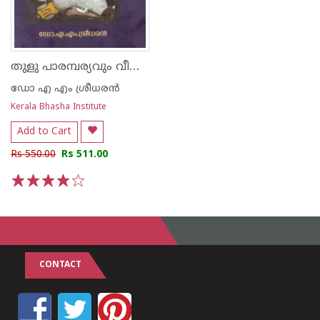
തുളു പാരമ്പര്യവും വീണ്ടെടുപ്പും
ഡോ എ എം ശ്രീധരന്‍
Kerala Bhasha Institute
Add to Cart
Rs 550.00
Rs 511.00
1
2
3
4
5
CONTACT