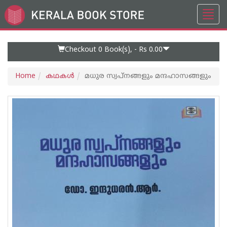
Toggl
Go
navig
to
Home
Page
Checkout 0
Book(s), -
Rs 0.00
Home
കഥകള്‍
മധുര സ്വപ്നങ്ങളും മന്ദഹാസങ്ങളും