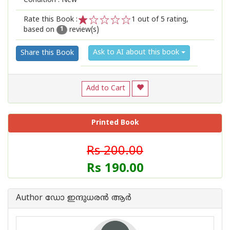
Condition : New
Rate this Book :
1
out of 5 rating,
based on
review(s)
1
2
3
4
5
1
Ask to AI about this book
Share this Book
Add to Cart
Printed Book
Rs 200.00
Rs 190.00
Author ഡോ ഇന്ദുധരൻ ആർ