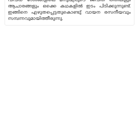
വിവിധ ദേശങ്ങളിലെ മനുഷ്യരുടെ ജീവിത രീതികളും
ആചാരങ്ങളും ഒക്കെ കഥകളിൽ ഇടം പിടിക്കുന്നുണ്ട്.
ഇങ്ങിനെ എഴുതപ്പെട്ടതുകൊണ്ടു് വായന രസനീയവും
സമ്പന്നവുമായിത്തീരുന്നു.