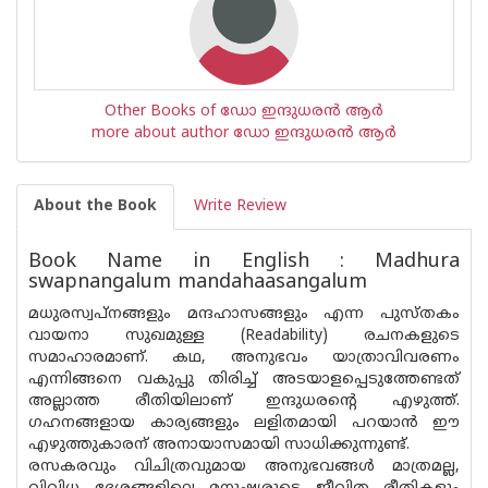
Other Books of ഡോ ഇന്ദുധരൻ ആർ
more about author ഡോ ഇന്ദുധരൻ ആർ
About the Book
Write Review
Book Name in English : Madhura
swapnangalum mandahaasangalum
മധുരസ്വ‌പ്നങ്ങളും മന്ദഹാസങ്ങളും എന്ന പുസ്‌തകം
വായനാ സുഖമുള്ള (Readability) രചനകളുടെ
സമാഹാരമാണ്. കഥ, അനുഭവം യാത്രാവിവരണം
എന്നിങ്ങനെ വകുപ്പു തിരിച്ച് അടയാളപ്പെടുത്തേണ്ടത്
അല്ലാത്ത രീതിയിലാണ് ഇന്ദുധരന്റെ എഴുത്ത്.
ഗഹനങ്ങളായ കാര്യങ്ങളും ലളിതമായി പറയാൻ ഈ
എഴുത്തുകാരന് അനായാസമായി സാധിക്കുന്നുണ്ട്.
രസകരവും വിചിത്രവുമായ അനുഭവങ്ങൾ മാത്രമല്ല,