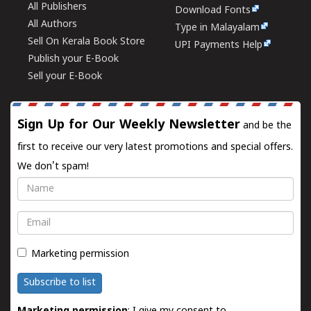
All Publishers
Download Fonts
All Authors
Type in Malayalam
Sell On Kerala Book Store
UPI Payments Help
Publish your E-Book
Sell your E-Book
Sign Up for Our Weekly Newsletter
and be the
first to receive our very latest promotions and special offers.
We don't spam!
Name
Email
Marketing permission
Subscribe to list