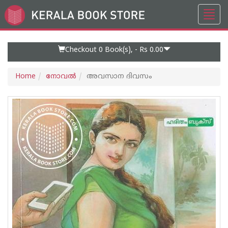
Toggl
Go
navig
to
Home
Page
Checkout 0
Book(s), -
Rs 0.00
Home
നോവല്‍
അവസാന ദിവസം