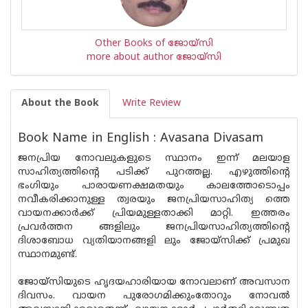
Other Books of ജോയ്‌സി
more about author ജോയ്‌സി
About the Book
Write Review
Book Name in English : Avasana Divasam
ജനപ്രിയ നോവലുകളുടെ സ്ഥാനം ഇന്ന് മലയാള
സാഹിത്യത്തിൻ്റെ പടിക്ക് പുറത്തല്ല. എഴുത്തിൻ്റെ
ഭംഗിയും പാരായണക്ഷമതയും കാലത്തോടൊപ്പം
നവീകരിക്കാനുള്ള ത്വരയും ജനപ്രിയസാഹിത്യ ത്തെ
വായനക്കാർക്ക് പ്രിയമുള്ളതാക്കി മാറ്റി. ഇത്തരം
പ്രവർത്തന ങ്ങളിലും ജനപ്രിയസാഹിത്യത്തിൻ്റെ
ദിശാബോധ വ്യതിയാനങ്ങളി ലും ജോയ്‌സിക്ക് പ്രമുഖ
സ്ഥാനമുണ്ട്.
ജോയ്‌സിയുടെ ഹൃദയഹാരിയായ നോവലാണ് അവസാന
ദിവസം. വായന പുരോഗമിക്കുംതോറും നോവൽ