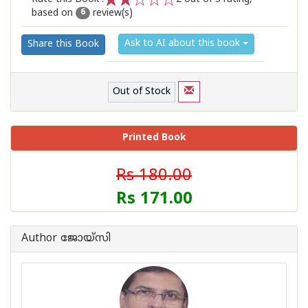
based on
review(s)
1
2
3
4
5
6
Ask to AI about this book
Share this Book
Out of Stock
Printed Book
Rs 180.00
Rs 171.00
Author ജോയ്‌സി