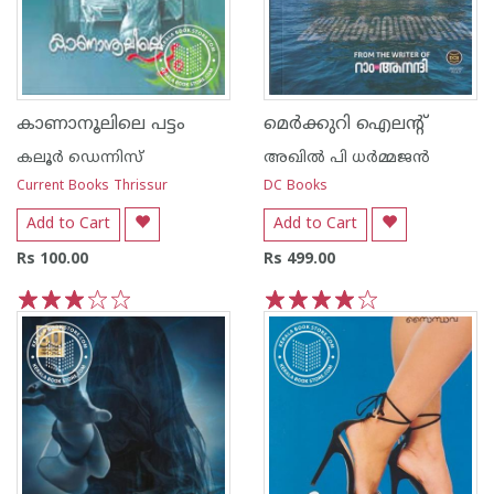
കാണാനൂലിലെ പട്ടം
മെര്‍ക്കുറി ഐലന്റ്
കലൂര്‍ ഡെന്നിസ്
അഖില്‍ പി ധര്‍മ്മജന്‍
Current Books Thrissur
DC Books
Add to Cart
Add to Cart
Rs 100.00
Rs 499.00
1
2
3
4
5
1
2
3
4
5