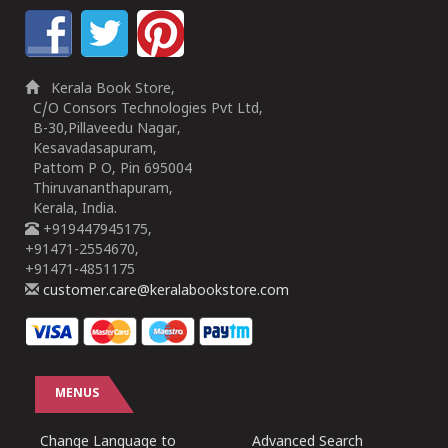
Kerala Book Store,
C/O Consors Technologies Pvt Ltd,
B-30,Pillaveedu Nagar,
Kesavadasapuram,
Pattom P O, Pin 695004
Thiruvananthapuram,
Kerala, India.
+919447945175,
+91471-2554670,
+91471-4851175
customer.care@keralabookstore.com
MENUS
Change Language to
Advanced Search