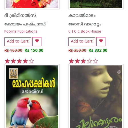
ദി ക്രിമിനല്‍സ്
കാവല്‍മാടം
കോട്ടയം പുഷ്പനാഥ്
ജോസി വാഗമറ്റം
Poorna Publications
C I C C Book House
Add to Cart
Add to Cart
Rs 160.00
Rs 150.00
Rs 350.00
Rs 332.00
1
2
3
4
5
1
2
3
4
5