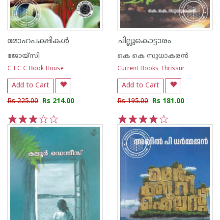
മോഹപക്ഷികള്‍
ചില്ലുകൊട്ടാരം
ജോയ്‌സി
കെ കെ സുധാകര‌ന്‍
C I C C Book House
Current Books Thrissur
Add to Cart
Add to Cart
Rs 225.00
Rs 214.00
Rs 195.00
Rs 181.00
1
2
3
4
5
1
2
3
4
5