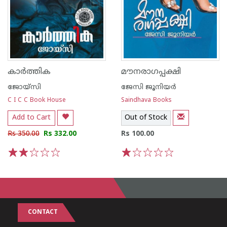
കാര്‍ത്തിക
മൗനരാഗപ്പക്ഷി
ജോയ്‌സി
ജേസി ജൂനിയര്‍
C I C C Book House
Saindhava Books
Add to Cart
Out of Stock
Rs 350.00
Rs 332.00
Rs 100.00
1
2
3
4
5
1
2
3
4
5
CONTACT