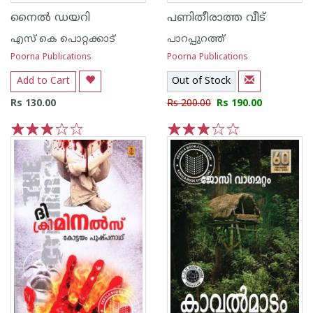
നൈല്‍ ഡയറി
പണിതീരാത്ത വീട്
എസ്‌ കെ പൊറ്റക്കാട്‌
പാറപ്പുറത്ത്‌
Poorna Publications
Poorna Publications
Add to Cart
Out of Stock
Rs 130.00
Rs 200.00
Rs 190.00
1
2
3
4
5
1
2
3
4
5