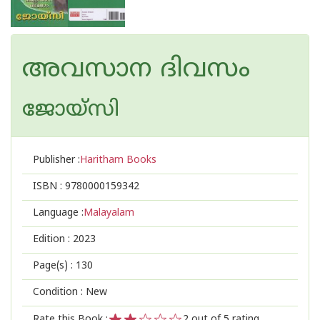
അവസാന ദിവസം
ജോയ്‌സി
Publisher :
Haritham Books
ISBN :
9780000159342
Language :
Malayalam
Edition :
2023
Page(s) :
130
Condition : New
Rate this Book :
2
out of 5 rating,