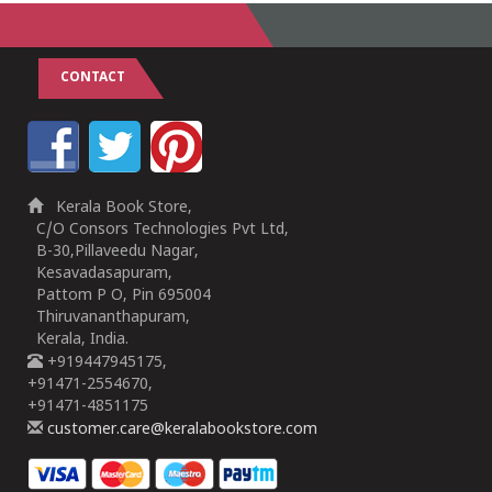
CONTACT
Kerala Book Store,
C/O Consors Technologies Pvt Ltd,
B-30,Pillaveedu Nagar,
Kesavadasapuram,
Pattom P O, Pin 695004
Thiruvananthapuram,
Kerala, India.
+919447945175,
+91471-2554670,
+91471-4851175
customer.care@keralabookstore.com