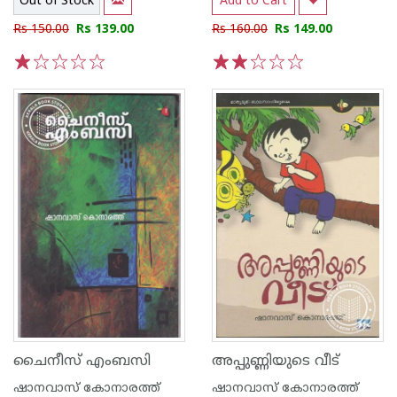
Out of Stock
Add to Cart
Rs 150.00
Rs 139.00
Rs 160.00
Rs 149.00
1
2
3
4
5
1
2
3
4
5
ചൈനീസ് എംബസി
അപ്പുണ്ണിയുടെ വീട്
ഷാനവാസ് കോനാരത്ത്
ഷാനവാസ് കോനാരത്ത്