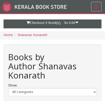
Toggl
Go
navig
to
Home
Page
Checkout 0
Book(s), -
Rs 0.00
Home
Shanavas Konarath
Books by
Author Shanavas
Konarath
Show: