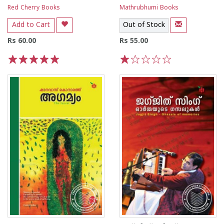
Red Cherry Books
Mathrubhumi Books
Add to Cart
Out of Stock
Rs 60.00
Rs 55.00
1
2
3
4
5
1
2
3
4
5