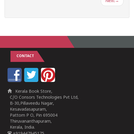
Next
→
CONTACT
Kerala Book Store,
C/O Consors Technologies Pvt Ltd,
B-30,Pillaveedu Nagar,
Kesavadasapuram,
Pattom P O, Pin 695004
Thiruvananthapuram,
Kerala, India.
+919447945175,