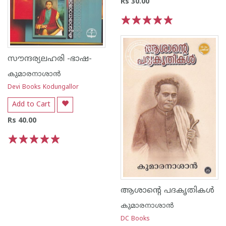
Rs 30.00
1
2
3
4
5
സൗന്ദര്യലഹരി -ഭാഷ-
കുമാരനാശാന്‍
Devi Books Kodungallor
Add to Cart
Rs 40.00
1
2
3
4
5
ആശാന്റെ പദകൃതികള്‍
കുമാരനാശാന്‍
DC Books