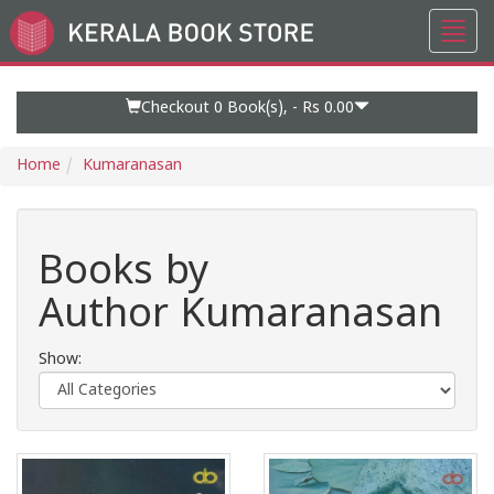
Toggl
Go
navig
to
Home
Page
Checkout 0
Book(s), -
Rs 0.00
Home
Kumaranasan
Books by
Author Kumaranasan
Show: