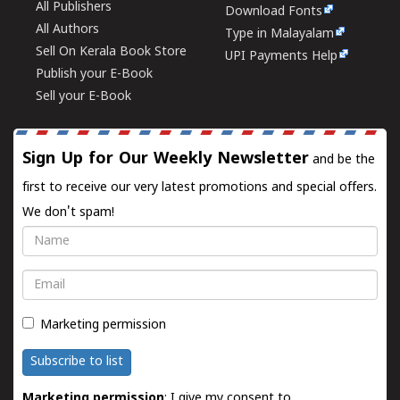
All Publishers
Download Fonts
All Authors
Type in Malayalam
Sell On Kerala Book Store
UPI Payments Help
Publish your E-Book
Sell your E-Book
Sign Up for Our Weekly Newsletter
and be the
first to receive our very latest promotions and special offers.
We don't spam!
Name
Email
Marketing permission
Subscribe to list
Marketing permission
: I give my consent to