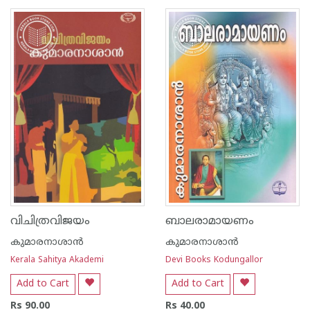
1
2
3
4
5
1
2
3
4
5
വിചിത്രവിജയം
ബാലരാമായണം
കുമാരനാശാന്‍
കുമാരനാശാന്‍
Kerala Sahitya Akademi
Devi Books Kodungallor
Add to Cart
Add to Cart
Rs 90.00
Rs 40.00