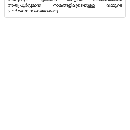
അത്യപൂർവ്വമായ നാമങ്ങളിലൂടെയുള്ള നമ്മുടെ
പ്രാർത്ഥന സഫലമാകട്ടെ