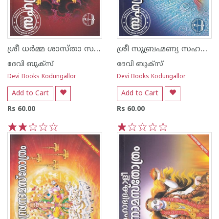
ശ്രീ ധര്‍മ്മ ശാസ്താ സഹസ്രനാമസ്തോത്രം - വലിയ അക്ഷരം
ശ്രീ സുബ്രഹ്മണ്യ സഹസ്രനാമ സ്തോത്രം - വലിയ അക്ഷരം
ദേവി ബുക്സ്
ദേവി ബുക്സ്
Devi Books Kodungallor
Devi Books Kodungallor
Add to Cart
Add to Cart
Rs 60.00
Rs 60.00
1
2
3
4
5
1
2
3
4
5