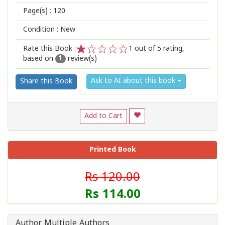
Page(s) :
120
Condition : New
Rate this Book :
1
out of 5 rating,
based on
review(s)
1
2
3
4
5
1
Ask to AI about this book
Share this Book
Add to Cart
Printed Book
Rs 120.00
Rs 114.00
Author Multiple Authors