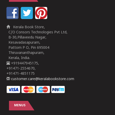
Kerala Book Store,
C/O Consors Technologies Pvt Ltd,
B-30,Pillaveedu Nagar,
Kesavadasapuram,
Pattom P O, Pin 695004
Thiruvananthapuram,
Kerala, India.
+919447945175,
+91471-2554670,
+91471-4851175
customer.care@keralabookstore.com
MENUS