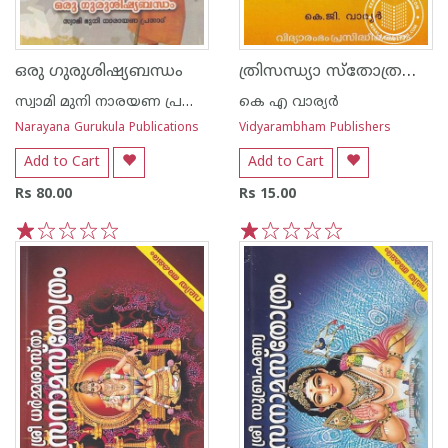
ത്രിസന്ധ്യാ സ്തോത്രങ്ങള്‍
ഒരു ഗുരുശിഷ്യബന്ധം
സ്വാമി മുനി നാരയണ പ്രസാദ്
കെ എ വാര്യര്‍
Narayana Gurukula Publications
Vidyarambham Publishers
Add to Cart
Add to Cart
Rs 80.00
Rs 15.00
1
2
3
4
5
1
2
3
4
5