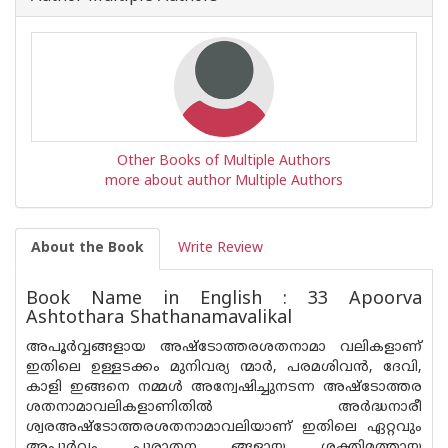
Other Books of Multiple Authors
more about author Multiple Authors
About the Book
Write Review
Book Name in English : 33 Apoorva
Ashtothara Shathanamavalikal
അപൂർവ്വങ്ങളായ അഷ്ടോത്തരശതനാമാ വലികളാണ്
ഇതിലെ ഉള്ളടക്കം മുനിവര്യ ന്മാർ, പരമശിവൻ, ദേവി,
കാളി ഇങ്ങനെ നമ്മൾ അന്വേഷിച്ചുനടന്ന അഷ്‌ടോത്തര
ശതനാമാവലികളാണിതിൽ അർദ്ധനാരീ
ശ്വരഅഷ്ടോത്തരശതനാമാവലിയാണ് ഇതിലെ ഏറ്റവും
അപൂർവ്വം പുരാതന ങ്ങളായ ശക്തിമത്തായ