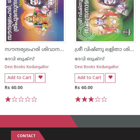
സൗന്ദര്യലഹരി ശിവാനന്ദ ലഹരി ത്രിപുര സുന്ദരീ സ്തോത്രം വലിയ അക്ഷരം
ശ്രീ വിഷ്ണു ലളിതാ ശിവ സഹസ്രനാമ സ്തോത്രം - വലിയ അക്ഷരം
ദേവി ബുക്സ്
ദേവി ബുക്സ്
Devi Books Kodungallor
Devi Books Kodungallor
Add to Cart
Add to Cart
Rs 60.00
Rs 60.00
1
2
3
4
5
1
2
3
4
5
CONTACT