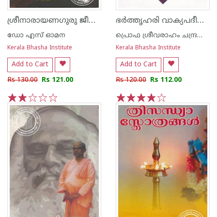
ശ്രീനാരായണഗുരു ജീവിതവും ദര്‍ശനവും
ഭര്‍ത്തൃഹരി വാക്യപദീയം - ബ്രഹ്മകാണ്ഡം
ഡോ എസ് ഓമന
പ്രൊഫ ശ്രീവരാഹം ചന്ദ്രശേഖരന്‍ നായര്‍
Kerala Bhasha Institute
Kerala Bhasha Institute
Add to Cart
Add to Cart
Rs 130.00
Rs 121.00
Rs 120.00
Rs 112.00
1
2
3
4
5
1
2
3
4
5