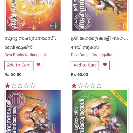
സൂര്യ സഹസ്രനാമസ്തോത്രം - വലിയ അക്ഷരം
ശ്രീ മഹാഭദ്രകാളീ സഹസ്രനാമ സ്തോത്രം - വലിയ അക്ഷരം
ദേവി ബുക്സ്
ദേവി ബുക്സ്
Devi Books Kodungallor
Devi Books Kodungallor
Add to Cart
Add to Cart
Rs 50.00
Rs 60.00
1
2
3
4
5
1
2
3
4
5