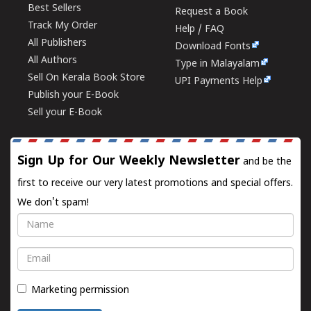
Best Sellers
Request a Book
Track My Order
Help / FAQ
All Publishers
Download Fonts
All Authors
Type in Malayalam
Sell On Kerala Book Store
UPI Payments Help
Publish your E-Book
Sell your E-Book
Sign Up for Our Weekly Newsletter
and be the
first to receive our very latest promotions and special offers.
We don't spam!
Name
Email
Marketing permission