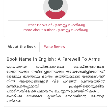
Other Books of ഏണസ്റ്റ് ഹെമിങ്വേ
more about author ഏണസ്റ്റ് ഹെമിങ്വേ
About the Book
Write Review
Book Name in English : A Farewell To Arms
യുദ്ധത്തിൽ ജയിക്കുന്നവരും തോല്ക്കുന്നവരും
നേടുന്നവരും നഷ്‌ടപ്പെടുന്നവരും അവശേഷിപ്പിക്കുന്നത്
ദുഃഖവും ദുരന്തവും മാത്രം. കത്തിയമരുന്ന യുദ്ധമുഖത്ത്
നിന്ന് ആയുധങ്ങളോട് വിട പറഞ്ഞ് പ്രണയത്തിൻ്
മഞ്ഞുപുതപ്പുമായി പ്രകൃതിയൊരുക്കിയ
പറുദീസയിലേക്ക് പലായനം ചെയ്യുന്ന പ്രണയിനികൾ....
ഹെമിംങ് വേയുടെ ക്ലാസിക് നോവലിൻ്റെ മലയാള
പരിഭാഷ.