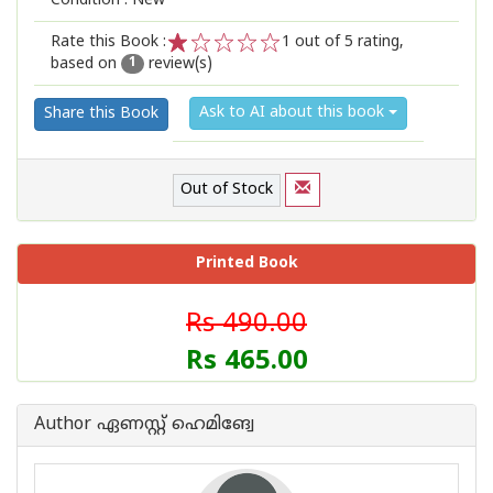
Condition : New
Rate this Book :
1
out of 5 rating,
based on
review(s)
1
2
3
4
5
1
Ask to AI about this book
Share this Book
Out of Stock
Printed Book
Rs 490.00
Rs 465.00
Author ഏണസ്റ്റ് ഹെമിങ്വേ