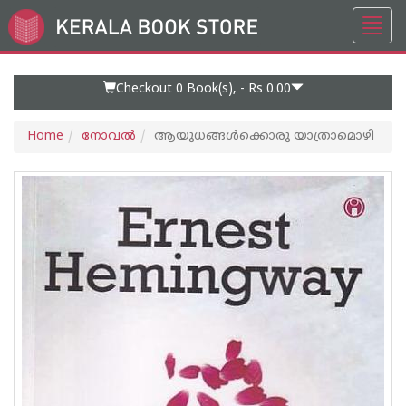
Toggl
Go
navig
to
Home
Page
Checkout 0
Book(s), -
Rs 0.00
Home
നോവല്‍
ആയുധങ്ങൾക്കൊരു യാത്രാമൊഴി