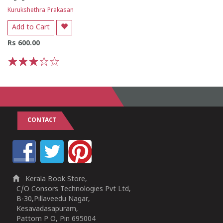
Kurukshethra Prakasan
Add to Cart
Rs 600.00
1
2
3
4
5
CONTACT
Kerala Book Store,
C/O Consors Technologies Pvt Ltd,
B-30,Pillaveedu Nagar,
Kesavadasapuram,
Pattom P O, Pin 695004