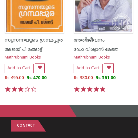
സൂസന്നയുടെ ഗ്രന്ഥപ്പുര
അതിജീവനം
അജയ് പി മങ്ങാട്ട്
ഡോ വിശ്വാസ് മേത്ത
Mathrubhumi Books
Mathrubhumi Books
Add to Cart
Add to Cart
Rs 495.00
Rs 470.00
Rs 380.00
Rs 361.00
1
2
3
4
5
1
2
3
4
5
CONTACT