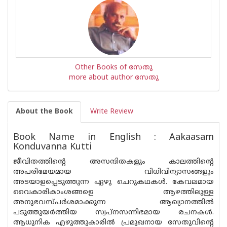
Other Books of സേതു
more about author സേതു
About the Book
Write Review
Book Name in English : Aakaasam
Konduvanna Kutti
ജീവിതത്തിന്റെ അസന്ദിതകളും കാലത്തിന്റെ
അപരിമേയമായ വിധിവിന്യാസങ്ങളും
അടയാളപ്പെടുത്തുന്ന ഏഴു ചെറുകഥകൾ. കേവലമായ
വൈകാരികാംശങ്ങളെ ആഴത്തിലുള്ള
അനുഭവസ്പർശമാക്കുന്ന ആഖ്യാനത്തിൽ
പടുത്തുയർത്തിയ സ്വപ്നസന്നിഭമായ രചനകൾ.
ആധുനിക എഴുത്തുകാരിൽ പ്രമുഖനായ സേതുവിന്റെ