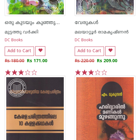
ഒരു കുടയും കുഞ്ഞുപെങ്ങളും
വേരുകള്‍
മുട്ടത്തു വര്‍ക്കി
മലയാറ്റൂര്‍ രാമകൃഷ്ണന്‍
DC Books
DC Books
Add to Cart
Add to Cart
Rs 180.00
Rs 171.00
Rs 220.00
Rs 209.00
1
2
3
4
5
1
2
3
4
5