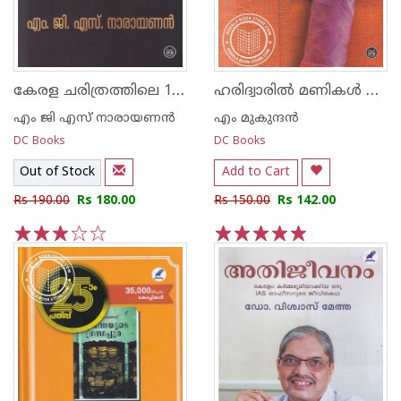
കേരള ചരിത്രത്തിലെ 10 കള്ളക്കഥകള്‍
ഹരിദ്വാരില്‍ മണികള്‍ മുഴങ്ങുന്നു
എം ജി എസ് നാരായണന്‍
എം മുകുന്ദ‌ന്‍
DC Books
DC Books
Out of Stock
Add to Cart
Rs 190.00
Rs 180.00
Rs 150.00
Rs 142.00
1
2
3
4
5
1
2
3
4
5