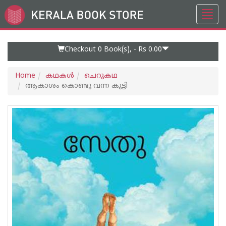
Toggl
Go
navig
to
Home
Page
Checkout 0
Book(s), -
Rs 0.00
Home
കഥകള്‍
ചെറുകഥ
ആകാശം കൊണ്ടു വന്ന കുട്ടി