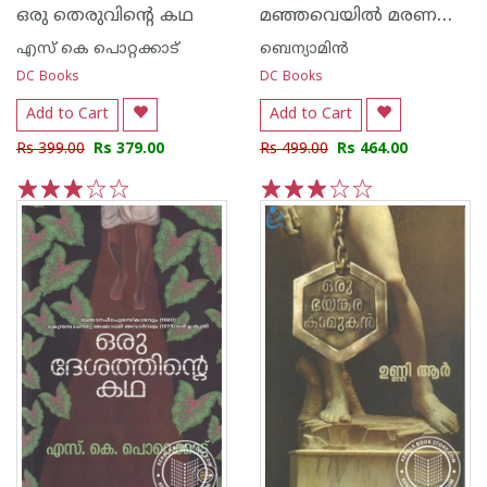
മഞ്ഞവെയില്‍ മരണങ്ങള്‍
ഒരു തെരുവിന്റെ കഥ
എസ്‌ കെ പൊറ്റക്കാട്‌
ബെന്യാമിന്‍
DC Books
DC Books
Add to Cart
Add to Cart
Rs 399.00
Rs 379.00
Rs 499.00
Rs 464.00
1
2
3
4
5
1
2
3
4
5