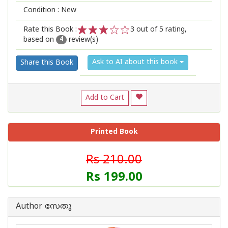
Condition : New
Rate this Book :
3
out of 5 rating,
based on
review(s)
1
2
3
4
5
4
Ask to AI about this book
Share this Book
Add to Cart
Printed Book
Rs 210.00
Rs 199.00
Author സേതു