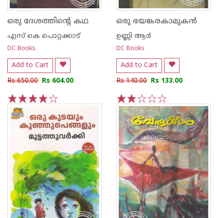
ഒരു ദേശത്തിന്റെ കഥ
ഒരു ഭയങ്കരകാമുകന്‍
എസ്‌ കെ പൊറ്റക്കാട്‌
ഉണ്ണി ആര്‍
DC Books
DC Books
Add to Cart
Add to Cart
Rs 650.00
Rs 604.00
Rs 140.00
Rs 133.00
1
2
3
4
5
1
2
3
4
5