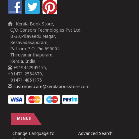
Kerala Book Store,
C/O Consors Technologies Pvt Ltd,
B-30,Pillaveedu Nagar,
Kesavadasapuram,
Pattom P O, Pin 695004
Thiruvananthapuram,
Kerala, India.
+919447945175,
+91471-2554670,
+91471-4851175
customer.care@keralabookstore.com
MENUS
Change Language to
Advanced Search