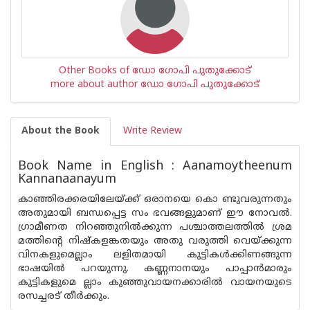
Other Books of ഡോ ഗോപി പുതുക്കോട്
more about author ഡോ ഗോപി പുതുക്കോട്
About the Book
Write Review
Book Name in English : Aanamoytheenum
Kannanaanayum
കാഞ്ഞിരക്കരയിലേയ്ക്ക് ഒരാനയെ കൊ ണ്ടുവരുന്നതും
അതുമായി ബന്ധപ്പെട്ട സം ഭവങ്ങളുമാണ് ഈ നോവൽ.
ഗ്രാമീണത നിറഞ്ഞുനിൽക്കുന്ന പശ്ചാത്തലത്തിൽ ശ്രമ
മത്തിന്റെ നിഷ്കളങ്കതയും അതു വരുത്തി വെയ്ക്കുന്ന
വിനകളുമെല്ലാം ലളിതമായി കുട്ടികൾക്കിണങ്ങുന്ന
ഭാഷയിൽ പറയുന്നു. കണ്ണനാനയും പാപ്പാൻമാരും
കുട്ടികളുമെ ല്ലാം കുഞ്ഞുവായനക്കാരിൽ വായനയുടെ
രസച്ചരട് തീർക്കും.