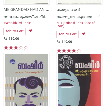
ME GRANDAD HAD AN ELEPHANT
ടോട്ടോ-ചാ‌ന്‍
വൈക്കം മുഹമ്മദ് ബഷീര്‍
തെത്സുഗോ കുറോയാനഗി
Mathrubhumi Books
NBT(National Book Trust of
India)
Add to Cart
Add to Cart
Rs 160.00
Rs 140.00
1
2
3
4
5
1
2
3
4
5