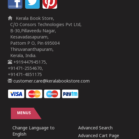
Kerala Book Store,
C/O Consors Technologies Pvt Ltd,
B-30,Pillaveedu Nagar,
Kesavadasapuram,
Pattom P O, Pin 695004
Thiruvananthapuram,
Kerala, India.
+919447945175,
+91471-2554670,
+91471-4851175
customer.care@keralabookstore.com
MENUS
Change Language to
Advanced Search
English
Advanced Cart Page