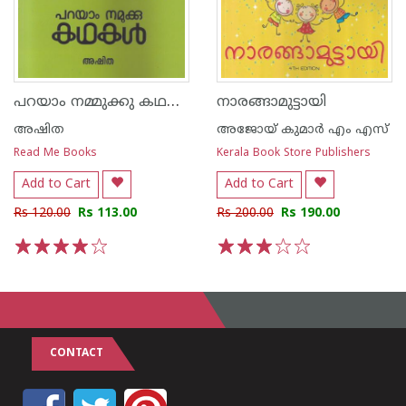
പറയാം നമ്മുക്കു കഥകള്‍
നാരങ്ങാമുട്ടായി
അഷിത
അജോയ് കുമാര്‍ എം എസ്
Read Me Books
Kerala Book Store Publishers
Add to Cart
Add to Cart
Rs 120.00
Rs 113.00
Rs 200.00
Rs 190.00
1
2
3
4
5
1
2
3
4
5
CONTACT