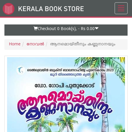
Toggl
Go
navig
to
Home
Page
Checkout 0
Book(s), -
Rs 0.00
Home
നോവല്‍
ആനമൊയ്തീനും കണ്ണനാനയും