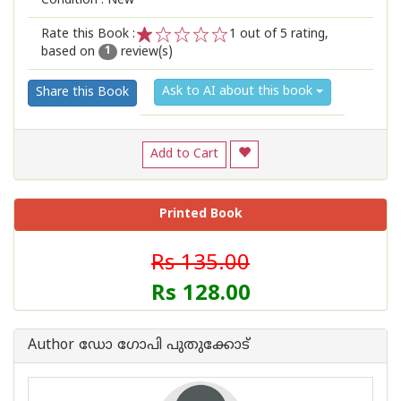
Condition : New
Rate this Book :
1
out of 5 rating,
based on
review(s)
1
2
3
4
5
1
Ask to AI about this book
Share this Book
Add to Cart
Printed Book
Rs 135.00
Rs 128.00
Author ഡോ ഗോപി പുതുക്കോട്