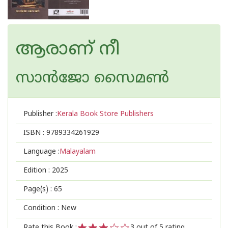
ആരാണ് നീ
സാൻജോ സൈമൺ
Publisher :
Kerala Book Store Publishers
ISBN :
9789334261929
Language :
Malayalam
Edition :
2025
Page(s) :
65
Condition : New
Rate this Book :
3
out of 5 rating,