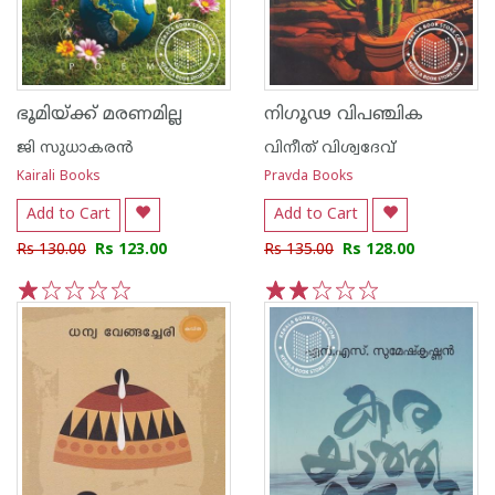
ഭൂമിയ്ക്ക് മരണമില്ല
നിഗൂഢ വിപഞ്ചിക
ജി സുധാകരന്‍
വിനീത് വിശ്വദേവ്
Kairali Books
Pravda Books
Add to Cart
Add to Cart
Rs 130.00
Rs 123.00
Rs 135.00
Rs 128.00
1
2
3
4
5
1
2
3
4
5