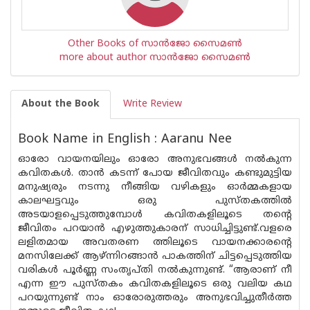
Other Books of സാൻജോ സൈമൺ
more about author സാൻജോ സൈമൺ
About the Book
Write Review
Book Name in English : Aaranu Nee
ഓരോ വായനയിലും ഓരോ അനുഭവങ്ങൾ നൽകുന്ന
കവിതകൾ. താൻ കടന്ന് പോയ ജീവിതവും കണ്ടുമുട്ടിയ
മനുഷ്യരും നടന്നു നീങ്ങിയ വഴികളും ഓർമ്മകളായ
കാലഘട്ടവും ഒരു പുസ്‌തകത്തിൽ
അടയാളപ്പെടുത്തുമ്പോൾ കവിതകളിലൂടെ തന്റെ
ജീവിതം പറയാൻ എഴുത്തുകാരന് സാധിച്ചിട്ടുണ്ട്.വളരെ
ലളിതമായ അവതരണ ത്തിലൂടെ വായനക്കാരൻ്റെ
മനസിലേക്ക് ആഴ്ന്നിറങ്ങാൻ പാകത്തിന് ചിട്ടപ്പെടുത്തിയ
വരികൾ പൂർണ്ണ സംതൃപ്‌തി നൽകുന്നുണ്ട്. “ആരാണ് നീ
എന്ന ഈ പുസ്‌തകം കവിതകളിലൂടെ ഒരു വലിയ കഥ
പറയുന്നുണ്ട് നാം ഓരോരുത്തരും അനുഭവിച്ചുതീർത്ത