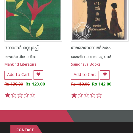
നോൺ സ്റ്റോപ്പ്
അമ്മതണൽമരം
അൻസിര ബീഗം
മത്തിറ ബാലചന്ദ്രൻ
Mankind Literature
Saindhava Books
Add to Cart
Add to Cart
Rs 130.00
Rs 123.00
Rs 150.00
Rs 142.00
1
2
3
4
5
1
2
3
4
5
CONTACT