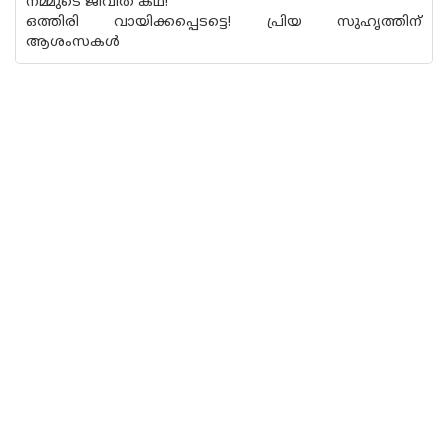
നമ്മുടെ ജീവിത കഥ!
ഒത്തിരി വായിക്കപ്പെടട്ടെ! പ്രിയ സുഹൃത്തിന്
ആശംസകൾ