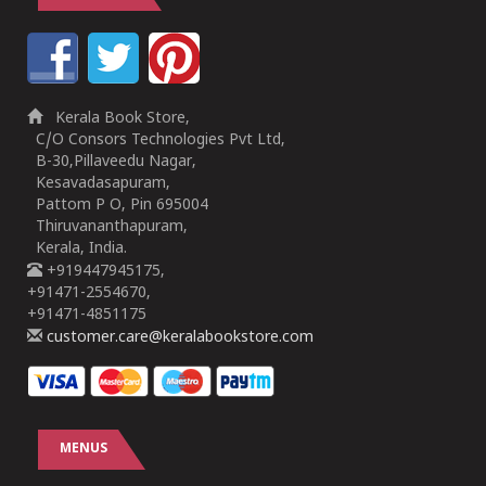
Kerala Book Store,
C/O Consors Technologies Pvt Ltd,
B-30,Pillaveedu Nagar,
Kesavadasapuram,
Pattom P O, Pin 695004
Thiruvananthapuram,
Kerala, India.
+919447945175,
+91471-2554670,
+91471-4851175
customer.care@keralabookstore.com
MENUS