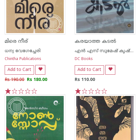
മിരെ നീര്
കരയാത്ത കടല്‍
ധന്യ വേഗേച്ചേരി
എന്‍ എസ് സുമേഷ് കൃഷ്ണന്‍
Chintha Publications
DC Books
Add to Cart
Add to Cart
Rs 190.00
Rs 180.00
Rs 110.00
1
2
3
4
5
1
2
3
4
5