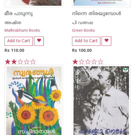
മീര പാടുന്നു
നിന്നെ തിരയുമ്പോൾ
അഷിത
പി വത്സല
Mathrubhumi Books
Green Books
Add to Cart
Add to Cart
Rs 110.00
Rs 100.00
1
2
3
4
5
1
2
3
4
5