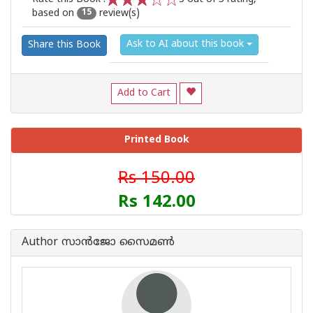
based on
review(s)
1
2
3
4
5
15
Ask to AI about this book
Share this Book
Add to Cart
Printed Book
Rs 150.00
Rs 142.00
Author സാൻജോ സൈമൺ