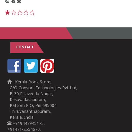
Rs 45.00
1
2
3
4
5
CONTACT
Kerala Book Store,
C/O Consors Technologies Pvt Ltd,
B-30,Pillaveedu Nagar,
Kesavadasapuram,
Pattom P O, Pin 695004
Thiruvananthapuram,
Kerala, India.
+919447945175,
+91471-2554670,