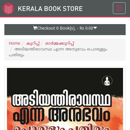
Toggl
Go
navig
to
Home
Page
Checkout 0
Book(s), -
Rs 0.00
Home
കുറിപ്പ്‌
ഓര്‍മ്മക്കുറിപ്പ്‌
അടിയന്തിരാവസ്ഥ എന്ന അനുഭവം പൊരുളും
പതിരും