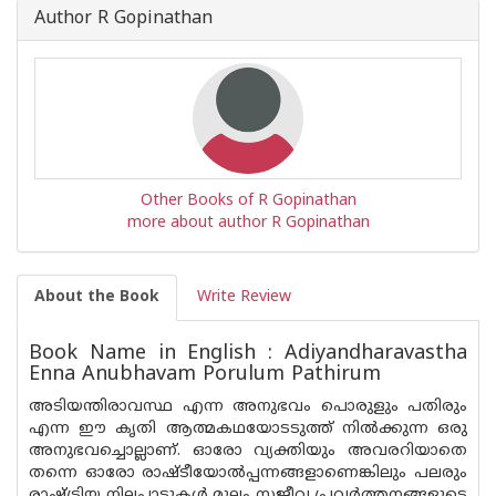
Author R Gopinathan
Other Books of R Gopinathan
more about author R Gopinathan
About the Book
Write Review
Book Name in English : Adiyandharavastha
Enna Anubhavam Porulum Pathirum
അടിയന്തിരാവസ്ഥ എന്ന അനുഭവം പൊരുളും പതിരും
എന്ന ഈ കൃതി ആത്മകഥയോടടുത്ത് നിൽക്കുന്ന ഒരു
അനുഭവച്ചൊല്ലാണ്. ഓരോ വ്യക്തിയും അവരറിയാതെ
തന്നെ ഓരോ രാഷ്ടീയോൽപ്പന്നങ്ങളാണെങ്കിലും പലരും
രാഷ്ട്രിയ നിലപാടുകൾ മൂലം സജീവ പ്രവർത്തനങ്ങളുടെ