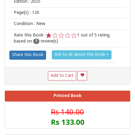
Edition :
2025
Page(s) :
120
Condition : New
Rate this Book :
1
out of 5 rating,
based on
review(s)
1
2
3
4
5
1
Ask to AI about this book
Share this Book
Add to Cart
Printed Book
Rs 140.00
Rs 133.00