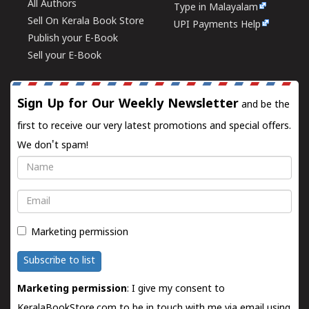
All Authors
Type in Malayalam
Sell On Kerala Book Store
UPI Payments Help
Publish your E-Book
Sell your E-Book
Sign Up for Our Weekly Newsletter
and be the
first to receive our very latest promotions and special offers.
We don't spam!
Name
Email
Marketing permission
Subscribe to list
Marketing permission
: I give my consent to
KeralaBookStore.com to be in touch with me via email using