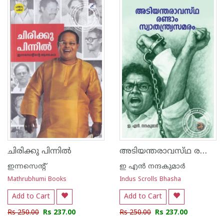
അടിയന്തരാവസ്‌ഥ രണ്ടാം സ്വാതന്ത്ര്യ സമരം
ചിരിക്കു പിന്നില്‍
ഇന്നസെന്റ്‌
ഇ എൻ നന്ദകുമാർ
Mathrubhumi Books
Indus Scrolls Bhasha
Add to Cart
Add to Cart
Rs 250.00
Rs 237.00
Rs 250.00
Rs 237.00