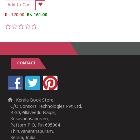
Add to Cart
Rs 170.00
Rs 161.00
1
2
3
4
5
CONTACT
Kerala Book Store,
C/O Consors Technologies Pvt Ltd,
B-30,Pillaveedu Nagar,
Kesavadasapuram,
Pattom P O, Pin 695004
Thiruvananthapuram,
Kerala, India.