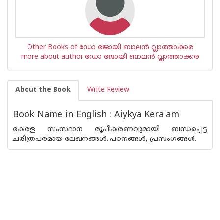
Other Books of ഡോ ജോയി ബാലന്‍ വ്ലാത്താക്കര
more about author ഡോ ജോയി ബാലന്‍ വ്ലാത്താക്കര
About the Book
Write Review
Book Name in English : Aiykya Keralam
കേരള സംസ്ഥാന രൂപീകരണവുമായി ബന്ധപ്പെട്ട
ചരിത്രപരമായ ലേഖനങ്ങൾ. പഠനങ്ങൾ, പ്രസംഗങ്ങൾ.