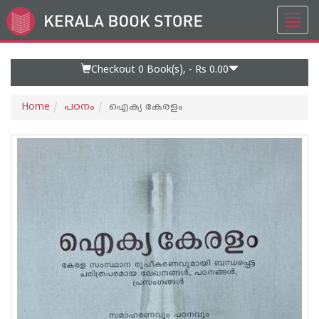
Toggl
Go
navig
to
Home
Page
Checkout 0
Book(s), -
Rs 0.00
Home
പഠനം
ഐക്യ കേരളം