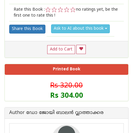
Rate this Book :
no ratings yet, be the
first one to rate this !
1
2
3
4
5
Ask to AI about this book
Share this Book
Add to Cart
Printed Book
Rs 320.00
Rs 304.00
Author ഡോ ജോയി ബാലന്‍ വ്ലാത്താക്കര