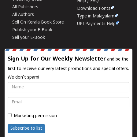
Help / FAQ
All Publishers
Download Fonts
All Authors
Type in Malayalam
Sell On Kerala Book Store
UPI Payments Help
Publish your E-Book
Sell your E-Book
Sign Up for Our Weekly Newsletter
and be the
first to receive our very latest promotions and special offers.
We don't spam!
Name
Email
Marketing permission
Subscribe to list