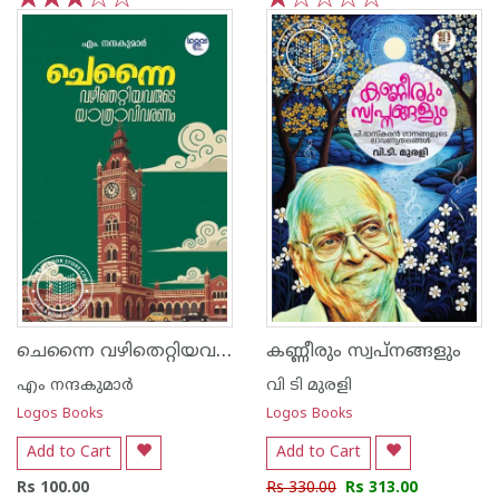
1
2
3
4
5
1
2
3
4
5
ചെന്നൈ വഴിതെറ്റിയവരുടെ യാത്രവിവരണം
കണ്ണീരും സ്വപ്നങ്ങളും
എം നന്ദകുമാര്‍
വി ടി മുരളി
Logos Books
Logos Books
Add to Cart
Add to Cart
Rs 100.00
Rs 330.00
Rs 313.00