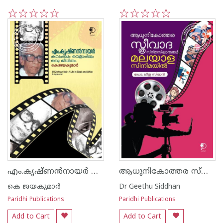
1
2
3
4
5
1
2
3
4
5
എം.കൃഷ്ണൻനായർ കറുപ്പിലും വെളുപ്പിലും ഒരു ജീവിതം
ആധുനികോത്തര സ്ത്രീവാദ സിനിമാസിദ്ധാന്തങ്ങൾ മലയാള സിനിമയിൽ
കെ ജയകുമാര്‍
Dr Geethu Siddhan
Paridhi Publications
Paridhi Publications
Add to Cart
Add to Cart