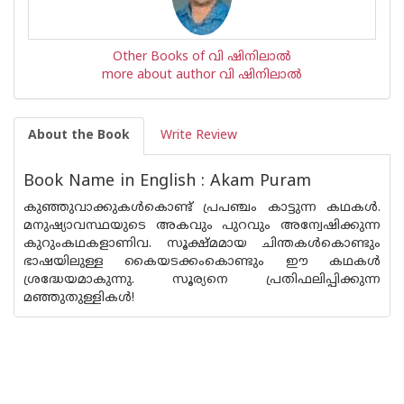
Other Books of വി ഷിനിലാല്‍
more about author വി ഷിനിലാല്‍
About the Book
Write Review
Book Name in English : Akam Puram
കുഞ്ഞുവാക്കുകൾകൊണ്ട് പ്രപഞ്ചം കാട്ടുന്ന കഥകൾ.
മനുഷ്യാവസ്ഥയുടെ അകവും പുറവും അന്വേഷിക്കുന്ന
കുറുംകഥകളാണിവ. സൂക്ഷ്മമായ ചിന്തകൾകൊണ്ടും
ഭാഷയിലുള്ള കൈയടക്കംകൊണ്ടും ഈ കഥകൾ
ശ്രദ്ധേയമാകുന്നു. സൂര്യനെ പ്രതിഫലിപ്പിക്കുന്ന
മഞ്ഞുതുള്ളികൾ!