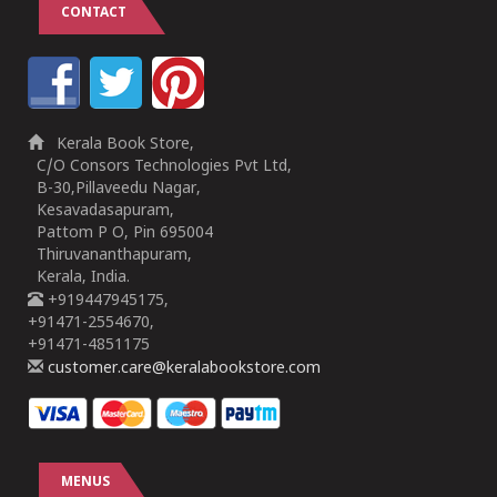
CONTACT
Kerala Book Store,
C/O Consors Technologies Pvt Ltd,
B-30,Pillaveedu Nagar,
Kesavadasapuram,
Pattom P O, Pin 695004
Thiruvananthapuram,
Kerala, India.
+919447945175,
+91471-2554670,
+91471-4851175
customer.care@keralabookstore.com
MENUS