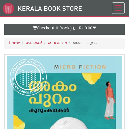
Toggl
Go
navig
to
Home
Page
Checkout 0
Book(s), -
Rs 0.00
Home
കഥകള്‍
ചെറുകഥ
അകം പുറം