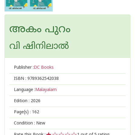
അകം പുറം
വി ഷിനിലാല്‍
Publisher :
DC Books
ISBN :
9789362542038
Language :
Malayalam
Edition :
2026
Page(s) :
162
Condition : New
Rate this Book :
1
out of 5 rating,