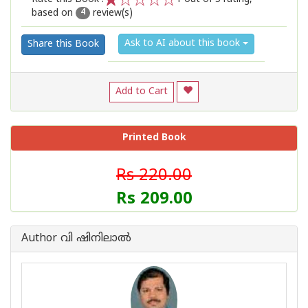
based on
review(s)
1
2
3
4
5
4
Ask to AI about this book
Share this Book
Add to Cart
Printed Book
Rs 220.00
Rs 209.00
Author വി ഷിനിലാല്‍