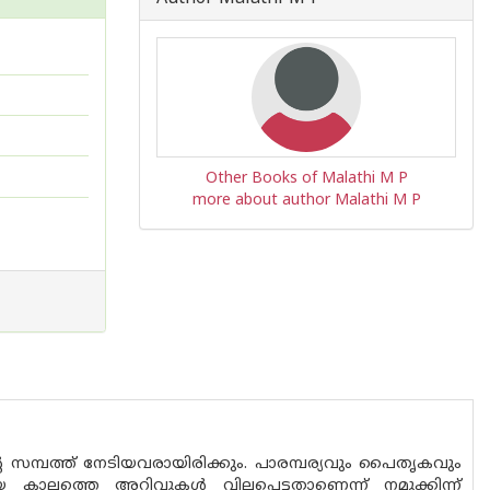
Other Books of Malathi M P
more about author Malathi M P
 സമ്പത്ത് നേടിയവരായിരിക്കും. പാരമ്പര്യവും പൈതൃകവും
ത്തെ അറിവുകൾ വിലപ്പെട്ടതാണെന്ന് നമുക്കിന്ന്