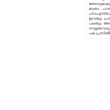
ബോധ്യമാകു
മാത്രം പറ
പാഠപുസ്തക
ഇവയും പ്ര
പലതും അറ
നാട്ടുവൈദ്
പല പ്രസിദ്ധ