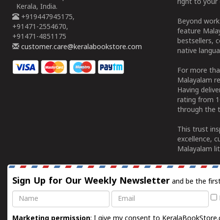
right to your 
Kerala, India.
+919447945175,
Beyond works
+91471-2554670,
feature Malay
+91471-4851175
bestsellers, 
customer.care@keralabookstore.com
native langua
For more tha
Malayalam re
Having deliv
rating from 
through the t
This trust in
excellence, c
Malayalam lit
Sign Up for Our Weekly Newsletter
and be the firs
Name
Email
Marketing permission
: I give my consent to KeralaBookStore.