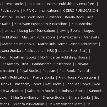
s
|
Irene Books
|
Iris Books
|
Islamic Publishing Bureau (IPB)
|
 Publications
|
K P V Communications
|
K'ZERO PUBLICATION
|
nstitute
|
Kerala Book Store Publishers
|
Kerala Book Trust
|
r Kalari
|
Kottayam Puspanath Publications
|
Kurukshethra
s
|
Litmus
|
Living Leaf Publications
|
Liwing Books
|
Logos
 Publishers
|
MaluBen Publications
|
Mambazham
|
Manavata
|
Mathrubhumi Books
|
Mathrukula Darma Raksha Ashramam
|
ayana Gurukula Publications
|
NBS (National Book Stall)
|
tion
|
Niyatham Books
|
North Carter Publishing House
|
P Kesavadev Trust
|
Padmashree Publications
|
Palliyara
ublications
|
Payal Books
|
Pegasus
|
Pen Books Pvt Ltd
|
santhi Publications
|
Pravda Books
|
Print House Publications
|
 Books
|
Raspberry Books
|
Rat Books
|
Read Me Books
|
Red
ahitya Akademi
|
Saikatham Books
|
Saindhava Books
|
Samooh
ooks
|
Sikha Grandhavedi
|
Silence Books
|
Sithara Books
|
Six
cations
|
Sreshta Publications
|
Sri Ramakrishna Math
|
Sri