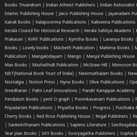
Books Trivandrum
|
Indian Atheist Publishers
|
Indian Rationalist 
Islamic Publishing House
|
Jaico Publishing House
|
Jayanadam Pub
Kairali Books
|
Kalapoornna Publications
|
Kaliveena Publications
Kerala Council for Historical Research
|
Kerala Sahitya Akademi
|
Prakasan
|
KVRF Publications
|
Kymtha Books
|
Lavanya Books
Books
|
Lovely books
|
Macbeth Publication
|
Mahima Books
|
M
Publication
|
Mangalodayam
|
Mango
|
Manjul Publishing House
Max Books
|
Mazhathulli Publication
|
McGraw-Hill
|
Monsoon B
NBT(National Book Trust of India)
|
Neermathalam Books
|
New
Nostalgia
|
Notion Press
|
Nyna Books
|
Olive Publications
|
Ope
Sreedharan
|
Palm Leaf Innovations
|
Pandit Karuppan Academy
Pendulum Books
|
pent O graph
|
Poomkavanam Publications
|
Priyadarsini Publications
|
Priyatha Books
|
Progress
|
Pusthaka 
Cherry Books
|
Red Rose Publishing House
|
Regal Publishers
|
R
|
Sankeerthanam Publications
|
Sapiens Literature
|
Sasthrajala
Year plan Books
|
SKY Books
|
Sooryagatha Publishers
|
Sophia 