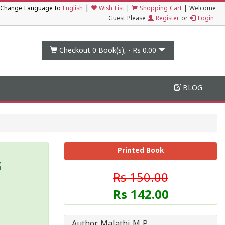
|
Change Language to
English
Wish List
|
Shopping Cart
|
Welcome
Guest Please
Register
or
Login
Checkout 0
Book(s), -
Rs 0.00
BLOG
Printed Book
െ
Rs 150.00
Rs 142.00
Author Malathi M P