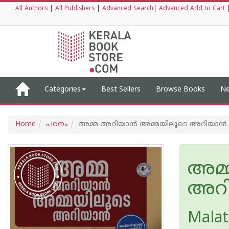
All Authors
|
All Publishers
|
Advanced Search
|
Advanced Add to Cart
Categories
Best Sellers
Browse Books
Ne
Home
പഠനം
അമ്മ അറിയാൻ അമ്മയിലൂടെ അറിയാൻ
അമ്
അറ
Malat