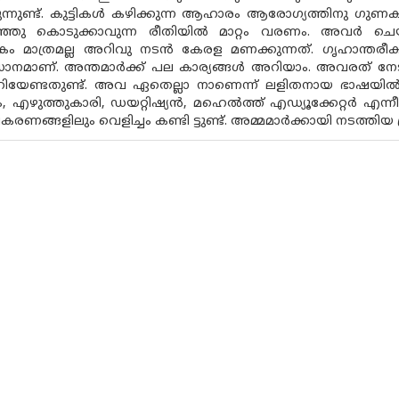
ന്നുണ്ട്. കുട്ടികൾ കഴിക്കുന്ന ആഹാരം ആരോഗ്യത്തിനു ഗുണ
ഞ്ഞു കൊടുക്കാവുന്ന രീതിയിൽ മാറ്റം വരണം. അവർ ചെയ്യാവ
ം മാത്രമല്ല അറിവു നടൻ കേരള മണക്കുന്നത്. ഗൃഹാന്തരീക
ധാനമാണ്. അന്തമാർക്ക് പല കാര്യങ്ങൾ അറിയാം. അവരത് നേ
ിയേണ്ടതുണ്ട്. അവ ഏതെല്ലാ നാണെന്ന് ലളിതനായ ഭാഷയി
യം, എഴുത്തുകാരി, ഡയറ്റിഷ്യൻ, മഹെൽത്ത് എഡ്യൂക്കേറ്റർ എന
ീകരണങ്ങളിലും വെളിച്ചം കണ്ടി ട്ടുണ്ട്. അമ്മമാർക്കായി നടത്തിയ 