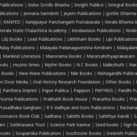
Publications
|
Indus Scrolls Bhasha
|
Insight Publica
|
Integral Book
lications
|
Jeevana Samskriti
|
Jeyem Publications
|
Jyothir Dharma
|
KANFED
|
Kanippayur Panchangam Pustakasala
|
Kerala Bhasha I
Kerala State Chalachitra Academy
|
Keralavision Publications
|
Kinde
|
LBJ Books
|
Lead Publications
|
Likhitham Books
|
Lipi Publication
alay Publications
|
Malayala Padanagaveshna Kendram
|
Malayalam
|
Mankind Literature
|
Manorama Books
|
Mararsahithyaprakasam
ooks
|
muziris times
|
Mythri Books
|
N C Books
|
Nallezhuth
|
Nar
 Books
|
New Wave Publications
|
Nile Books
|
Nishagandhi Publica
n Door Media
|
Oral History Research Foundation
|
Other Books
|
|
Panthera Imprint
|
Paper Publica
|
Pappion
|
PAPYRUS
|
Paridhi P
Poorna Publications
|
Prabhath Book House
|
Pranatha Books
|
Pra
Prasadhaka Sangham
|
R S Vadhyar and Sons Publications
|
Rachana
esonance Book Club
|
Sadhana
|
Sahithi Books
|
Sahithya Kairali
|
S
kam
|
Satbhavana Trust
|
Science Park Kannur
|
Seed books
|
Sign B
Books
|
Souparnika Publication
|
Southzone Books
|
Sreerishi Publi