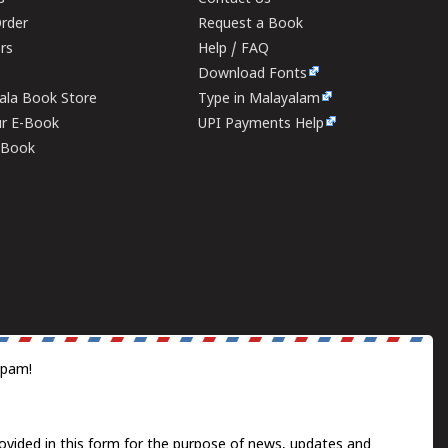
rder
Request a Book
ers
Help / FAQ
Download Fonts
rala Book Store
Type in Malayalam
ur E-Book
UPI Payments Help
E-Book
spam!
ovided in this form for the purpose of news, updates and