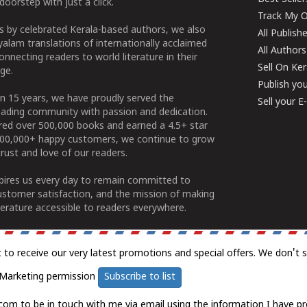
doorstep with just a click.
Track My O
 by celebrated Kerala-based authors, we also
All Publish
alam translations of internationally acclaimed
All Authors
connecting readers to world literature in their
Sell On Ke
ge.
Publish yo
n 15 years, we have proudly served the
Sell your 
ading community with passion and dedication.
ered over 500,000 books and earned a 4.5+ star
100,000+ happy customers, we continue to grow
rust and love of our readers.
spires us every day to remain committed to
ustomer satisfaction, and the mission of making
erature accessible to readers everywhere.
t to receive our very latest promotions and special offers. We don't 
Marketing permission
Subscribe to list
com to be in touch with me via email using the information I have pr