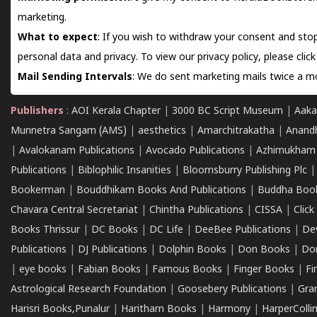
marketing.
What to expect
: If you wish to withdraw your consent and stop
personal data and privacy. To view our privacy policy, please
clic
Mail Sending Intervals
: We do sent marketing mails twice a mo
Publishers
:
AOI Kerala Chapter
|
3000 BC Script Museum
|
Aaka
Munnetra Sangam (AMS)
|
aesthetics
|
Amarchitrakatha
|
Anand
|
Avalokanam Publications
|
Avocado Publications
|
Azhimukham
Publications
|
Biblophilic Insanities
|
Bloomsburry Publishing Plc
Bookerman
|
Bouddhikam Books And Publications
|
Buddha Boo
Chavara Central Secretariat
|
Chintha Publications
|
CISSA
|
Clic
Books Thrissur
|
DC Books
|
DC Life
|
DeeBee Publications
|
De
Publications
|
DJ Publications
|
Dolphin Books
|
Don Books
|
Don
|
eye books
|
Fabian Books
|
Famous Books
|
Finger Books
|
Fi
Astrological Research Foundation
|
Goosebery Publications
|
Gra
Harisri Books,Punalur
|
Haritham Books
|
Harmony
|
HarperCollin