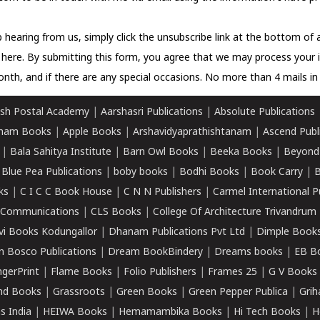
 hearing from us, simply click the unsubscribe link at the bottom of
k here.
By submitting this form, you agree that we may process your 
nth, and if there are any special occasions. No more than 4 mails in 
sh Postal Academy
|
Aarshasri Publications
|
Absolute Publications
ham Books
|
Apple Books
|
Arshavidyaprathishtanam
|
Ascend Publ
|
Bala Sahitya Institute
|
Barn Owl Books
|
Beeka Books
|
Beyond
|
Blue Pea Publications
|
boby books
|
Bodhi Books
|
Book Carry
|
B
ks
|
C I C C Book House
|
C N N Publishers
|
Carmel International P
k Communications
|
CLS Books
|
College Of Architecture Trivandrum
vi Books Kodungallor
|
Dhanam Publications Pvt Ltd
|
Dimple Book
 Bosco Publications
|
Dream BookBindery
|
Dreams books
|
EB B
ngerPrint
|
Flame Books
|
Folio Publishers
|
Frames 25
|
G V Books
nd Books
|
Grassroots
|
Green Books
|
Green Pepper Publica
|
Grih
s India
|
HEIWA Books
|
Hemamambika Books
|
Hi Tech Books
|
H