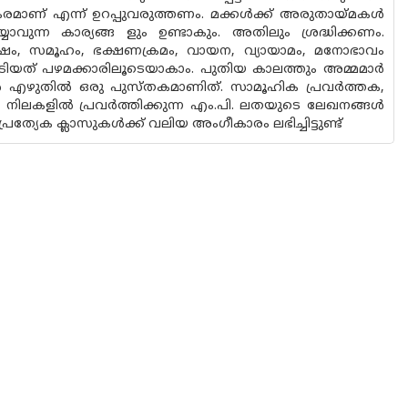
കരമാണ് എന്ന് ഉറപ്പുവരുത്തണം. മക്കൾക്ക് അരുതായ്മകൾ
ുന്ന കാര്യങ്ങ ളും ഉണ്ടാകും. അതിലും ശ്രദ്ധിക്കണം.
്ഷം, സമൂഹം, ഭക്ഷണക്രമം, വായന, വ്യായാമം, മനോഭാവം
ടിയത് പഴമക്കാരിലൂടെയാകാം. പുതിയ കാലത്തും അമ്മമാർ
ൽ എഴുതിൽ ഒരു പുസ്തകമാണിത്. സാമൂഹിക പ്രവർത്തക,
്നീ നിലകളിൽ പ്രവർത്തിക്കുന്ന എം.പി. ലതയുടെ ലേഖനങ്ങൾ
പ്രത്യേക ക്ലാസുകൾക്ക് വലിയ അംഗീകാരം ലഭിച്ചിട്ടുണ്ട്