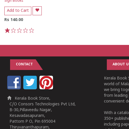
Sign Books
Add to Cart
Rs 140.00
1
2
3
4
5
CONTACT
ABOUT U
Kerala Book S
world of Mala
we bring tog
from leading 
Kerala Book Store,
convenient de
C/O Consors Technologies Pvt Ltd,
B-30,Pillaveedu Nagar,
With a catalo
Kesavadasapuram,
350+ publish
Pattom P O, Pin 695004
including pa
Thiruvananthapuram,