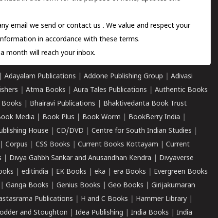
 any email we send or
contact us
. We value and respect your
information in accordance with these terms.
a month will reach your inbox.
|
Adayalam Publications
|
Addone Publishing Group
|
Adivasi
ishers
|
Atma Books
|
Aura Tales Publications
|
Authentic Books
 Books
|
Bhairavi Publications
|
Bhaktivedanta Book Trust
ook Media
|
Book Plus
|
Book Worm
|
BookBerry India
|
ublishing House
|
CD/DVD
|
Centre for South Indian Studies
|
|
Corpus
|
CSS Books
|
Current Books Kottayam
|
Current
s
|
Divya Gahbh Sankar and Anusandhan Kendra
|
Divyaverse
ooks
|
editindia
|
EK Books
|
eka
|
era Books
|
Evergreen Books
|
Ganga Books
|
Genius Books
|
Geo Books
|
Girijakumaran
astasrama Publications
|
H and C Books
|
Hammer Library
|
odder and Stoughton
|
Idea Publishing
|
India Books
|
India