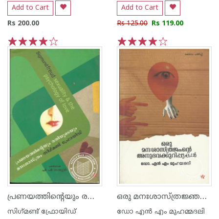
Add to Cart
Add to Cart
Rs 200.00
Rs 125.00
Rs 119.00
1
2
3
4
5
1
2
3
4
5
പ്രണയത്തിന്റെയും രതിയുടെയും മനഃശ്ശാസ്ത്രം
ഒരു മനഃശാസ്ത്രജ്ഞന്റെ അനുഭവക്കുറിപ്പുകള്‍
സിഗ്‌മണ്ട് ഫ്രോയിഡ്
ഡോ എ‌ന്‍ എം മുഹമ്മദലി