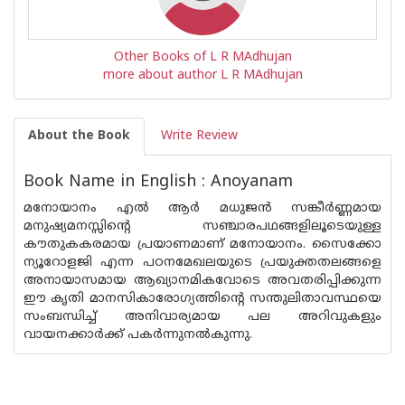
Other Books of L R MAdhujan
more about author L R MAdhujan
About the Book
Write Review
Book Name in English : Anoyanam
മനോയാനം എൽ ആർ മധുജൻ സങ്കീർണ്ണമായ
മനുഷ്യമനസ്സിൻ്റെ സഞ്ചാരപഥങ്ങളിലൂടെയുള്ള
കൗതുകകരമായ പ്രയാണമാണ് മനോയാനം. സൈക്കോ
ന്യൂറോളജി എന്ന പഠനമേഖലയുടെ പ്രയുക്തതലങ്ങളെ
അനായാസമായ ആഖ്യാനമികവോടെ അവതരിപ്പിക്കുന്ന
ഈ കൃതി മാനസികാരോഗ്യത്തിൻ്റെ സന്തുലിതാവസ്ഥയെ
സംബന്ധിച്ച് അനിവാര്യമായ പല അറിവുകളും
വായനക്കാർക്ക് പകർന്നുനൽകുന്നു.