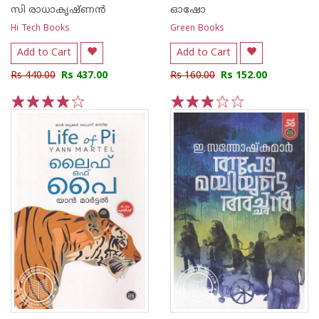
സി രാധാകൃഷ്ണന്‍
ഓഷോ
Hi Tech Books
Green Books
Add to Cart
Add to Cart
Rs 440.00
Rs 437.00
Rs 160.00
Rs 152.00
1
2
3
4
5
1
2
3
4
5