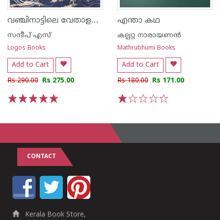
വഞ്ചിനാട്ടിലെ വേതാളങ്ങൾ
എന്താ കഥ
സന്ദീപ് എസ്
കല്പറ്റ നാരായണന്‍
Logos Books
Mathrubhumi Books
Add to Cart
Add to Cart
Rs 290.00
Rs 275.00
Rs 180.00
Rs 171.00
1
2
3
4
5
1
2
3
4
5
CONTACT
Kerala Book Store,