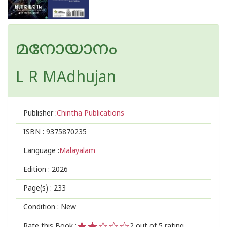
മനോയാനം
L R MAdhujan
Publisher :
Chintha Publications
ISBN :
9375870235
Language :
Malayalam
Edition :
2026
Page(s) :
233
Condition : New
Rate this Book :
2
out of 5 rating,