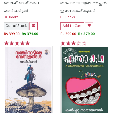
ലൈഫ് ഓഫ് പൈ
തപോമയിയുടെ അച്ഛൻ
യാന്‍ മാര്‍ട്ടല്‍
ഇ സന്തോഷ് കുമാര്‍
DC Books
DC Books
Out of Stock
Add to Cart
Rs 399.00
Rs 371.00
Rs 399.00
Rs 379.00
1
2
3
4
5
1
2
3
4
5