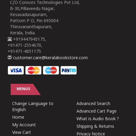
C/O Consors Technologies Pvt Ltd,
B-30,Pillaveedu Nagar,
Kesavadasapuram,
Pattom P O, Pin 695004
Thiruvananthapuram,
Kerala, India.
+919447945175,
+91471-2554670,
+91471-4851175
customer.care@keralabookstore.com
MENUS
Change Language to
Advanced Search
English
Advanced Cart Page
Home
What is Audio Book ?
My Account
Shipping & Returns
View Cart
Privacy Notice