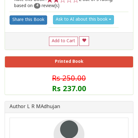
based on
review(s)
1
2
3
4
5
4
Ask to AI about this book
Share this Book
Add to Cart
Printed Book
Rs 250.00
Rs 237.00
Author L R MAdhujan