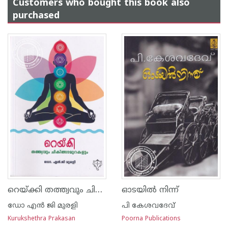
Customers who bought this book also
purchased
റെയ്ക്കി തത്ത്വവും ചികിത്സാമുറകളും
ഓടയില്‍ നിന്ന്
ഡോ എ‌ന്‍ ജി മുരളി
പി കേശവദേവ്‌
Kurukshethra Prakasan
Poorna Publications