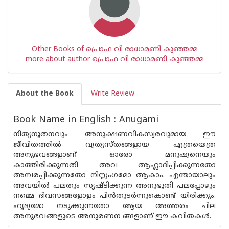
Other Books of പ്രൊഫ വി രാധാമണി കുഞ്ഞമ്മ
more about author പ്രൊഫ വി രാധാമണി കുഞ്ഞമ്മ
About the Book
Write Review
Book Name in English : Anugami
നിത്യനൂതനവും അനുക്ഷണവികസ്വരവുമായ ഈ
ജീവിതത്തിൽ വ്യത്യസ്‌തങ്ങളായ എത്രയെത്ര
അനുഭവങ്ങളാണ് ഓരോ മനുഷ്യനെയും
കാത്തിരിക്കുന്നതി അവ ആഹ്ലാദിപ്പിക്കുന്നതോ
അമ്പരപ്പിക്കുന്നതോ നിസ്സംഗമോ ആകാം. എന്തായാലും
അവയിൽ പലതും സൃഷ്ടിക്കുന്ന അനുഭൂതി പലപ്പോഴും
നമ്മെ ദിവസങ്ങളോളം പിൻതുടർന്നുകൊണ്ട് യിരിക്കും.
ഹൃദ്യമോ നടുക്കുന്നതോ ആയ അത്തരം ചില
അനുഭവങ്ങളുടെ അനുരണന ങ്ങളാണ് ഈ കവിതകൾ.