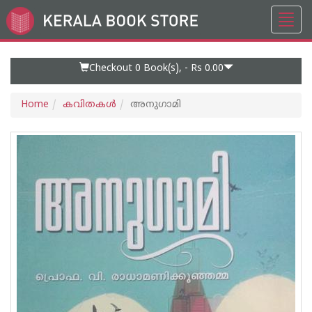
Toggl
Go
navig
to
Home
Page
Checkout 0
Book(s), -
Rs 0.00
Home
കവിതകള്‍
അനുഗാമി