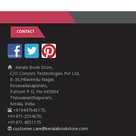
CONTACT
Kerala Book Store,
C/O Consors Technologies Pvt Ltd,
B-30,Pillaveedu Nagar,
Kesavadasapuram,
Pattom P O, Pin 695004
Thiruvananthapuram,
Kerala, India.
+919447945175,
+91471-2554670,
+91471-4851175
customer.care@keralabookstore.com