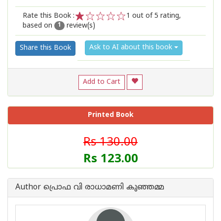
Rate this Book :
1
out of 5 rating,
based on
review(s)
1
2
3
4
5
1
Ask to AI about this book
Share this Book
Add to Cart
Printed Book
Rs 130.00
Rs 123.00
Author പ്രൊഫ വി രാധാമണി കുഞ്ഞമ്മ