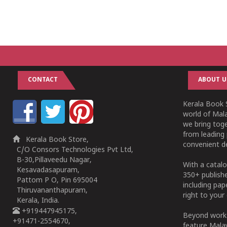
CONTACT
ABOUT U
Kerala Book S
world of Mala
we bring tog
from leading 
Kerala Book Store,
convenient de
C/O Consors Technologies Pvt Ltd,
B-30,Pillaveedu Nagar,
With a catalo
Kesavadasapuram,
350+ publish
Pattom P O, Pin 695004
including pa
Thiruvananthapuram,
right to your 
Kerala, India.
+919447945175,
Beyond works
+91471-2554670,
feature Malay