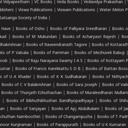
ol Vidyapeetham
|
VC Books
|
Veda Books
|
Vedavidya Prakashan
|
blishers
|
Viswa Publications
|
Viswam Publications
|
Water Melon Pu
atsanga Society of India
|
 Have
|
Books of Osho
|
Books of Palliyara Sreedharan
|
Books o
kad
|
Books of M Mukundan
|
Books of Acharyasri Rajesh
|
Boo
adhakrishnan
|
Books of Raveendranath Tagore
|
Books of Kottarath
ks of P Valsala
|
Books of Pamman
|
Books of Mezhuveli Babuji
roob
|
Books of Raju Narayana Swamy I A S
|
Books of Kottayam 
Kumar
|
Books of Francis Karekkattu S D B
|
Books of Battan Boss
s of U A Khader
|
Books of K K Sudhakaran
|
Books of Nithyach
|
Books of C V Balakrishnan
|
Books of Sara Joseph
|
Books of Vail
|
Books of Thunjath Ezhuthachan
|
Books of Muraleedharan Mulla
e
|
Books of Bibhuthibhushan Bandhyopadhyaya
|
Books of Shih
dan
|
Books of Sanjayan
|
Books of Apj Abdulkalam
|
Books of J
Achuthan Namboothiri
|
Books of Changampuzha
|
Books of T Pa
nnoor Kunjiraman
|
Books of Parappurath
|
Books of U K Kumaran