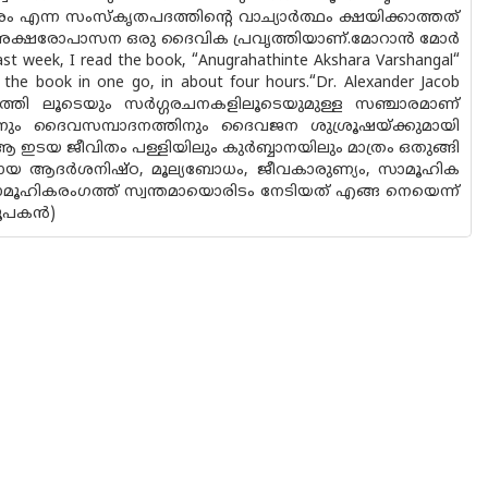
ഷരം എന്ന സംസ്കൃതപദത്തിന്റെ വാച്യാർത്ഥം ക്ഷയിക്കാത്തത്
ൽ അക്ഷരോപാസന ഒരു ദൈവിക പ്രവൃത്തിയാണ്.മോറാൻ മോർ
, I read the book, “Anugrahathinte Akshara Varshangal“
ad the book in one go, in about four hours.“Dr. Alexander Jacob
തത്തി ലൂടെയും സർഗ്ഗരചനകളിലൂടെയുമുള്ള സഞ്ചാരമാണ്
ും ദൈവസമ്പാദനത്തിനും ദൈവജന ശുശ്രൂഷയ്ക്കുമായി
 ഇടയ ജീവിതം പള്ളിയിലും കുർബ്ബാനയിലും മാത്രം ഒതുങ്ങി
നത മായ ആദർശനിഷ്ഠ, മൂല്യബോധം, ജീവകാരുണ്യം, സാമൂഹിക
മൂഹികരംഗത്ത് സ്വന്തമായൊരിടം നേടിയത് എങ്ങ നെയെന്ന്
രൂപകൻ)