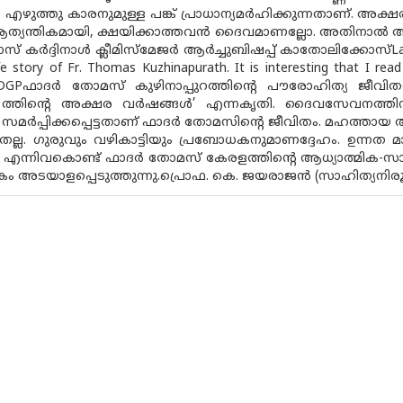
 എഴുത്തു കാരനുമുള്ള പങ്ക് പ്രാധാന്യമർഹിക്കുന്നതാണ്. അക്
ആത്യന്തികമായി, ക്ഷയിക്കാത്തവൻ ദൈവമാണല്ലോ. അതിനാ
കർദ്ദിനാൾ ക്ലീമിസ്മേജർ ആർച്ചുബിഷപ്പ് കാതോലിക്കോസ്Last week
life story of Fr. Thomas Kuzhinapurath. It is interesting that I re
 DGPഫാദർ തോമസ് കുഴിനാപ്പുറത്തിൻ്റെ പൗരോഹിത്യ ജീവി
 ത്തിന്റെ അക്ഷര വർഷങ്ങൾ’ എന്നകൃതി. ദൈവസേവനത്തിന
മർപ്പിക്കപ്പെട്ടതാണ് ഫാദർ തോമസിൻ്റെ ജീവിതം. മഹത്തായ ആ
്നതല്ല. ഗുരുവും വഴികാട്ടിയും പ്രബോധകനുമാണദ്ദേഹം. ഉന്
ത എന്നിവകൊണ്ട് ഫാദർ തോമസ് കേരളത്തിന്റെ ആധ്യാത്മിക-സാ
ം അടയാളപ്പെടുത്തുന്നു.പ്രൊഫ. കെ. ജയരാജൻ (സാഹിത്യനി