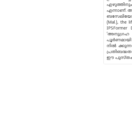
എഴുത്തിനും
എന്നാണ്. 
ബസേലിയോസ് 
(Mal.), the 
IPSFormer
’അനുഗ്രഹ
പൂർണമായി സ
നിൽ ക്കുന
പ്രതിബദ്ധ
ഈ പുസ്‌തക