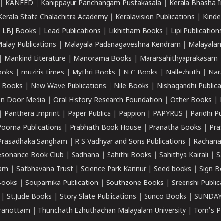
|
KANFED
|
Kanippayur Panchangam Pustakasala
|
Kerala Bhasha I
Kerala State Chalachitra Academy
|
Keralavision Publications
|
Kinde
|
LBJ Books
|
Lead Publications
|
Likhitham Books
|
Lipi Publication
alay Publications
|
Malayala Padanagaveshna Kendram
|
Malayalam
|
Mankind Literature
|
Manorama Books
|
Mararsahithyaprakasam
ooks
|
muziris times
|
Mythri Books
|
N C Books
|
Nallezhuth
|
Nar
 Books
|
New Wave Publications
|
Nile Books
|
Nishagandhi Publica
n Door Media
|
Oral History Research Foundation
|
Other Books
|
|
Panthera Imprint
|
Paper Publica
|
Pappion
|
PAPYRUS
|
Paridhi P
Poorna Publications
|
Prabhath Book House
|
Pranatha Books
|
Pra
Prasadhaka Sangham
|
R S Vadhyar and Sons Publications
|
Rachana
esonance Book Club
|
Sadhana
|
Sahithi Books
|
Sahithya Kairali
|
S
kam
|
Satbhavana Trust
|
Science Park Kannur
|
Seed books
|
Sign B
Books
|
Souparnika Publication
|
Southzone Books
|
Sreerishi Publi
|
St.Jude Books
|
Story Slate Publications
|
Sunco Books
|
SUNDAY
iranottam
|
Thunchath Ezhuthachan Malayalam University
|
Tom's P