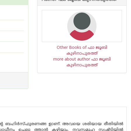
Other Books of ഫാ ജൂബി
കുഴിനാപുരത്ത്
more about author ഫാ ജൂബി
കുഴിനാപുരത്ത്
ിൻ്റെ ബഹിർസ്‌ഫുരണങ്ങ ളാണ്. അവയെ ശരിയായ രീതിയിൽ
്വാധീനം ചെലു ത്താൻ കഴിയും. നവസമൂഹ സൃഷ്‌ടിയിൽ