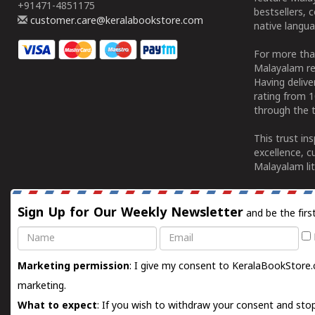
+91471-4851175
bestsellers, 
customer.care@keralabookstore.com
native langua
For more tha
Malayalam re
Having deliv
rating from 
through the t
This trust in
excellence, c
Malayalam lit
Sign Up for Our Weekly Newsletter
and be the firs
Name
Email
Marketing permission
: I give my consent to KeralaBookStore.
marketing.
What to expect
: If you wish to withdraw your consent and stop