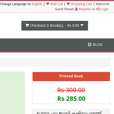
|
Change Language to
English
Wish List
|
Shopping Cart
|
Welcome
Guest Please
Register
or
Login
Checkout 0
Book(s), -
Rs 0.00
BLOG
Printed Book
Rs 300.00
Rs 285.00
Author ഫാ ജൂബി കുഴിനാപുരത്ത്