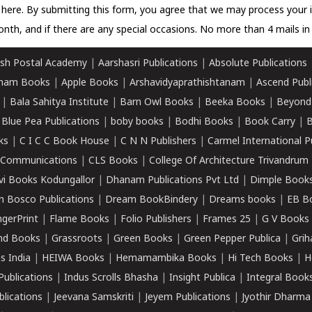
k here.
By submitting this form, you agree that we may process your 
nth, and if there are any special occasions. No more than 4 mails in 
sh Postal Academy
|
Aarshasri Publications
|
Absolute Publications
ham Books
|
Apple Books
|
Arshavidyaprathishtanam
|
Ascend Publ
|
Bala Sahitya Institute
|
Barn Owl Books
|
Beeka Books
|
Beyond
|
Blue Pea Publications
|
boby books
|
Bodhi Books
|
Book Carry
|
B
ks
|
C I C C Book House
|
C N N Publishers
|
Carmel International P
k Communications
|
CLS Books
|
College Of Architecture Trivandrum
vi Books Kodungallor
|
Dhanam Publications Pvt Ltd
|
Dimple Book
 Bosco Publications
|
Dream BookBindery
|
Dreams books
|
EB B
ngerPrint
|
Flame Books
|
Folio Publishers
|
Frames 25
|
G V Books
nd Books
|
Grassroots
|
Green Books
|
Green Pepper Publica
|
Grih
s India
|
HEIWA Books
|
Hemamambika Books
|
Hi Tech Books
|
H
Publications
|
Indus Scrolls Bhasha
|
Insight Publica
|
Integral Book
lications
|
Jeevana Samskriti
|
Jeyem Publications
|
Jyothir Dharma