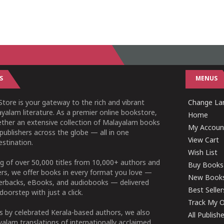
S
MENUS
tore is your gateway to the rich and vibrant
Change Lan
yalam literature. As a premier online bookstore,
Home
ether an extensive collection of Malayalam books
My Accoun
publishers across the globe — all in one
View Cart
stination.
Wish List
g of over 50,000 titles from 10,000+ authors and
Buy Books
ers, we offer books in every format you love —
New Book
perbacks, eBooks, and audiobooks — delivered
Best Seller
doorstep with just a click.
Track My O
 by celebrated Kerala-based authors, we also
All Publish
alam translations of internationally acclaimed