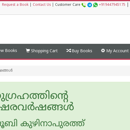
|
|
Request a Book
|
Contact Us
|
Customer Care
+919447945175
w Books
Shopping Cart
Buy Books
My Account
ഷങ്ങൾ
ഗ്രഹത്തിന്റെ
്ഷരവർഷങ്ങൾ
ൂബി കുഴിനാപുരത്ത്