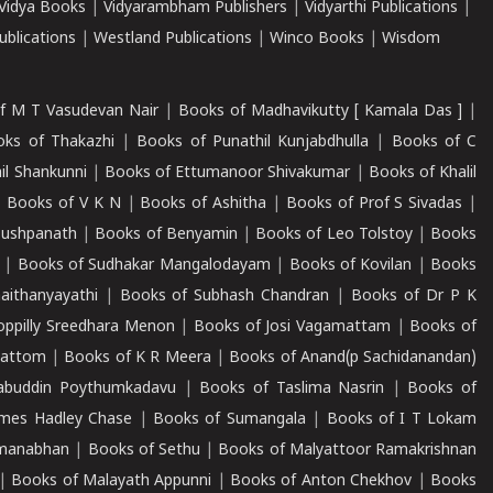
Vidya Books
|
Vidyarambham Publishers
|
Vidyarthi Publications
|
blications
|
Westland Publications
|
Winco Books
|
Wisdom
f M T Vasudevan Nair
|
Books of Madhavikutty [ Kamala Das ]
|
ks of Thakazhi
|
Books of Punathil Kunjabdhulla
|
Books of C
il Shankunni
|
Books of Ettumanoor Shivakumar
|
Books of Khalil
|
Books of V K N
|
Books of Ashitha
|
Books of Prof S Sivadas
|
Pushpanath
|
Books of Benyamin
|
Books of Leo Tolstoy
|
Books
|
Books of Sudhakar Mangalodayam
|
Books of Kovilan
|
Books
aithanyayathi
|
Books of Subhash Chandran
|
Books of Dr P K
oppilly Sreedhara Menon
|
Books of Josi Vagamattam
|
Books of
mattom
|
Books of K R Meera
|
Books of Anand(p Sachidanandan)
abuddin Poythumkadavu
|
Books of Taslima Nasrin
|
Books of
ames Hadley Chase
|
Books of Sumangala
|
Books of I T Lokam
dmanabhan
|
Books of Sethu
|
Books of Malyattoor Ramakrishnan
|
Books of Malayath Appunni
|
Books of Anton Chekhov
|
Books