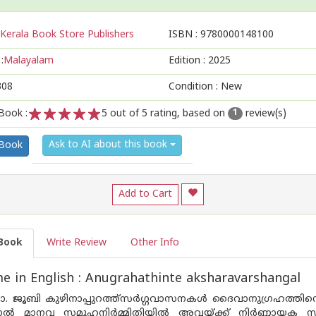
Kerala Book Store Publishers
ISBN :
9780000148100
:
Malayalam
Edition :
2025
308
Condition : New
Book :
5
out of 5 rating, based on
review(s)
1
1
2
3
4
5
Ask to AI about this book
 Book
Add to Cart
Book
Write Review
Other Info
 in English : Anugrahathinte aksharavarshangal
ഫാ. ജൂബി കുഴിനാപ്പുറത്ത്സർഗ്ഗവാസനകൾ ദൈവാനുഗ്രഹത്ത
ചാൽ മാനവ സമൂഹനിർമ്മിതിയിൽ അവയ്ക്ക് നിർണ്ണായക സ