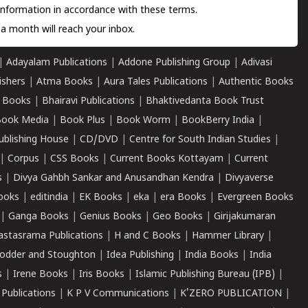
information in accordance with these terms.
a month will reach your inbox.
|
Adayalam Publications
|
Addone Publishing Group
|
Adivasi
ishers
|
Atma Books
|
Aura Tales Publications
|
Authentic Books
 Books
|
Bhairavi Publications
|
Bhaktivedanta Book Trust
ook Media
|
Book Plus
|
Book Worm
|
BookBerry India
|
ublishing House
|
CD/DVD
|
Centre for South Indian Studies
|
|
Corpus
|
CSS Books
|
Current Books Kottayam
|
Current
s
|
Divya Gahbh Sankar and Anusandhan Kendra
|
Divyaverse
ooks
|
editindia
|
EK Books
|
eka
|
era Books
|
Evergreen Books
|
Ganga Books
|
Genius Books
|
Geo Books
|
Girijakumaran
astasrama Publications
|
H and C Books
|
Hammer Library
|
odder and Stoughton
|
Idea Publishing
|
India Books
|
India
s
|
Irene Books
|
Iris Books
|
Islamic Publishing Bureau (IPB)
|
 Publications
|
K P V Communications
|
K'ZERO PUBLICATION
|