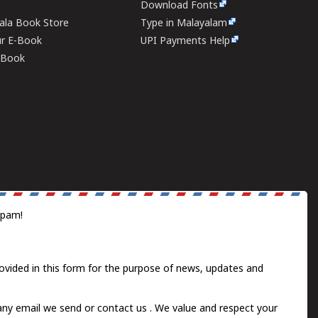
Download Fonts
rala Book Store
Type in Malayalam
ur E-Book
UPI Payments Help
E-Book
spam!
ovided in this form for the purpose of news, updates and
 any email we send or
contact us
. We value and respect your