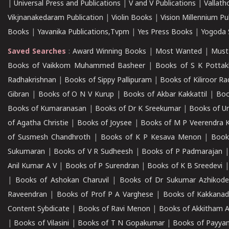
|
Universal Press and Publications
|
V and V Publications
|
Vallath
Vikjnanakedaram Publication
|
Violin Books
|
Vision Millennium Pu
Books
|
Yavanika Publications,Tvpm
|
Yes Press Books
|
Yogoda S
Saved Searches
:
Award Winning Books
|
Most Wanted
|
Must
Books of Vaikkom Muhammed Basheer
|
Books of S K Pottak
Radhakrishnan
|
Books of Sippy Pallipuram
|
Books of Kiliroor R
Gibran
|
Books of O N V Kurup
|
Books of Akbar Kakkattil
|
Boo
Books of Kumaranasan
|
Books of Dr K Sreekumar
|
Books of U
of Agatha Christie
|
Books of Joysee
|
Books of M P Veerendra 
of Susmesh Chandhroth
|
Books of K P Kesava Menon
|
Book
Sukumaran
|
Books of V R Sudheesh
|
Books of P Padmarajan
Anil Kumar A V
|
Books of P Surendran
|
Books of K B Sreedevi
|
Books of Ashokan Charuvil
|
Books of Dr Sukumar Azhikod
Raveendran
|
Books of Prof P A Varghese
|
Books of Kakkana
Content Sybdicate
|
Books of Ravi Menon
|
Books of Akkitham 
|
Books of Vilasini
|
Books of T N Gopakumar
|
Books of Payya