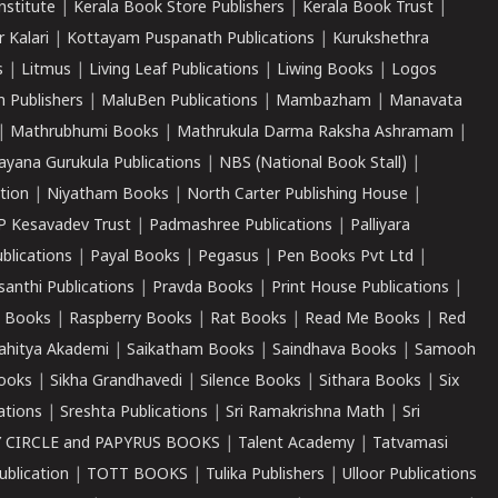
nstitute
|
Kerala Book Store Publishers
|
Kerala Book Trust
|
r Kalari
|
Kottayam Puspanath Publications
|
Kurukshethra
s
|
Litmus
|
Living Leaf Publications
|
Liwing Books
|
Logos
 Publishers
|
MaluBen Publications
|
Mambazham
|
Manavata
|
Mathrubhumi Books
|
Mathrukula Darma Raksha Ashramam
|
ayana Gurukula Publications
|
NBS (National Book Stall)
|
tion
|
Niyatham Books
|
North Carter Publishing House
|
P Kesavadev Trust
|
Padmashree Publications
|
Palliyara
ublications
|
Payal Books
|
Pegasus
|
Pen Books Pvt Ltd
|
santhi Publications
|
Pravda Books
|
Print House Publications
|
 Books
|
Raspberry Books
|
Rat Books
|
Read Me Books
|
Red
ahitya Akademi
|
Saikatham Books
|
Saindhava Books
|
Samooh
ooks
|
Sikha Grandhavedi
|
Silence Books
|
Sithara Books
|
Six
cations
|
Sreshta Publications
|
Sri Ramakrishna Math
|
Sri
 CIRCLE and PAPYRUS BOOKS
|
Talent Academy
|
Tatvamasi
ublication
|
TOTT BOOKS
|
Tulika Publishers
|
Ulloor Publications