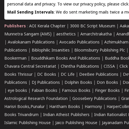
personal data and privacy. To view our privacy policy, please
clic
Mail Sending Intervals
: We do sent marketing mails twice a mo
Publishers
:
AOI Kerala Chapter
|
3000 BC Script Museum
|
Aaka
Munnetra Sangam (AMS)
|
aesthetics
|
Amarchitrakatha
|
Anand
|
Avalokanam Publications
|
Avocado Publications
|
Azhimukham
Publications
|
Biblophilic Insanities
|
Bloomsburry Publishing Plc
Bookerman
|
Bouddhikam Books And Publications
|
Buddha Boo
Chavara Central Secretariat
|
Chintha Publications
|
CISSA
|
Clic
Books Thrissur
|
DC Books
|
DC Life
|
DeeBee Publications
|
De
Publications
|
DJ Publications
|
Dolphin Books
|
Don Books
|
Don
|
eye books
|
Fabian Books
|
Famous Books
|
Finger Books
|
Fi
Astrological Research Foundation
|
Goosebery Publications
|
Gra
Harisri Books,Punalur
|
Haritham Books
|
Harmony
|
HarperCollin
Books Trivandrum
|
Indian Atheist Publishers
|
Indian Rationalist 
Islamic Publishing House
|
Jaico Publishing House
|
Jayanadam Pub