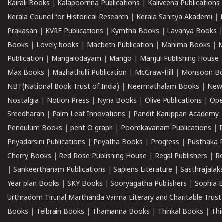
Kairali Books
|
Kalapoornna Publications
|
Kaliveena Publications
Kerala Council for Historical Research
|
Kerala Sahitya Akademi
|
Prakasan
|
KVRF Publications
|
Kymtha Books
|
Lavanya Books
Books
|
Lovely books
|
Macbeth Publication
|
Mahima Books
|
M
Publication
|
Mangalodayam
|
Mango
|
Manjul Publishing House
Max Books
|
Mazhathulli Publication
|
McGraw-Hill
|
Monsoon B
NBT(National Book Trust of India)
|
Neermathalam Books
|
New
Nostalgia
|
Notion Press
|
Nyna Books
|
Olive Publications
|
Ope
Sreedharan
|
Palm Leaf Innovations
|
Pandit Karuppan Academy
Pendulum Books
|
pent O graph
|
Poomkavanam Publications
|
Priyadarsini Publications
|
Priyatha Books
|
Progress
|
Pusthaka 
Cherry Books
|
Red Rose Publishing House
|
Regal Publishers
|
R
|
Sankeerthanam Publications
|
Sapiens Literature
|
Sasthrajala
Year plan Books
|
SKY Books
|
Sooryagatha Publishers
|
Sophia 
Urthradom Tirunal Marthanda Varma Literary and Charitable Trust
Books
|
Telbrain Books
|
Thamanna Books
|
Thinkal Books
|
Th