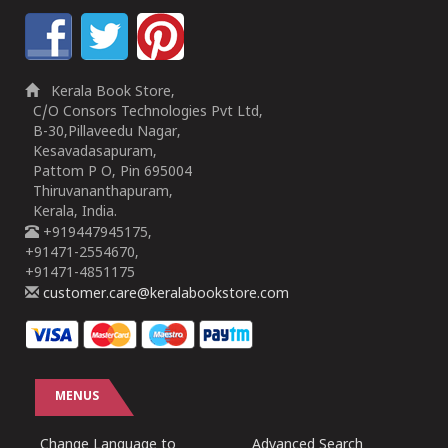
Kerala Book Store,
C/O Consors Technologies Pvt Ltd,
B-30,Pillaveedu Nagar,
Kesavadasapuram,
Pattom P O, Pin 695004
Thiruvananthapuram,
Kerala, India.
+919447945175,
+91471-2554670,
+91471-4851175
customer.care@keralabookstore.com
MENUS
Change Language to
Advanced Search