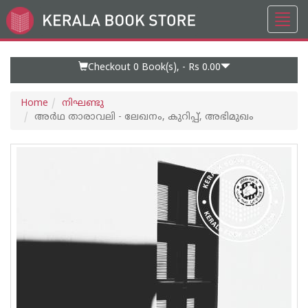
Toggl
Go
navig
to
Home
Page
Checkout 0
Book(s), -
Rs 0.00
Home
നിഘണ്ടു
അർഥ താരാവലി - ലേഖനം, കുറിപ്പ്, അഭിമുഖം