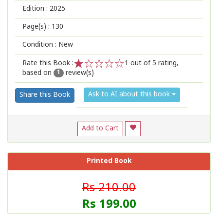
Edition :
2025
Page(s) :
130
Condition : New
Rate this Book :
1
out of 5 rating,
based on
review(s)
1
2
3
4
5
1
Ask to AI about this book
Share this Book
Add to Cart
Printed Book
Rs 210.00
Rs 199.00