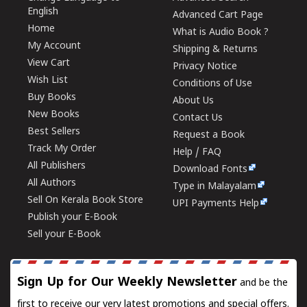
English
Advanced Cart Page
Home
What is Audio Book ?
My Account
Shipping & Returns
View Cart
Privacy Notice
Wish List
Conditions of Use
Buy Books
About Us
New Books
Contact Us
Best Sellers
Request a Book
Track My Order
Help / FAQ
All Publishers
Download Fonts
All Authors
Type in Malayalam
Sell On Kerala Book Store
UPI Payments Help
Publish your E-Book
Sell your E-Book
Sign Up for Our Weekly Newsletter
and be the
first to receive our very latest promotions and special offers.