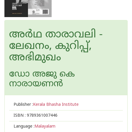
അർഥ താരാവലി -
ലേഖനം, കുറിപ്പ്,
അഭിമുഖം
ഡോ അജു കെ
നാരായണന്‍
Publisher :
Kerala Bhasha Institute
ISBN :
9789361007446
Language :
Malayalam