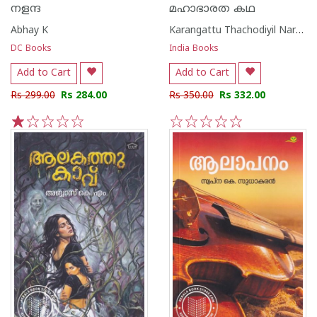
നളന്ദ
മഹാഭാരത കഥ
Abhay K
Karangattu Thachodiyil Narayanan
DC Books
India Books
Add to Cart
Add to Cart
Rs 299.00
Rs 284.00
Rs 350.00
Rs 332.00
1
2
3
4
5
1
2
3
4
5