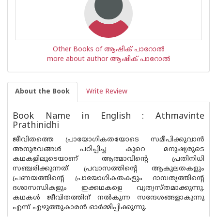
Other Books of ആഷിക് പാറോൽ
more about author ആഷിക് പാറോൽ
About the Book
Write Review
Book Name in English : Athmavinte
Prathinidhi
ജീവിതത്തെ പ്രായോഗികതയോടെ സമീപിക്കുവാൻ
അനുഭവങ്ങൾ പഠിപ്പിച്ച കുറെ മനുഷ്യരുടെ
കഥകളിലൂടെയാണ് ആത്മാവിന്റെ പ്രതിനിധി
സഞ്ചരിക്കുന്നത്. പ്രവാസത്തിൻ്റെ ആകുലതകളും
പ്രണയത്തിന്റെ പ്രായോഗികതകളും ദാമ്പത്യത്തിൻ്റെ
ദശാസന്ധികളും ഇക്കഥകളെ വ്യത്യസ്തമാക്കുന്നു.
കഥകൾ ജീവിതത്തിന് നൽകുന്ന സന്ദേശങ്ങളാകുന്നു
എന്ന് എഴുത്തുകാരൻ ഓർമ്മിപ്പിക്കുന്നു.