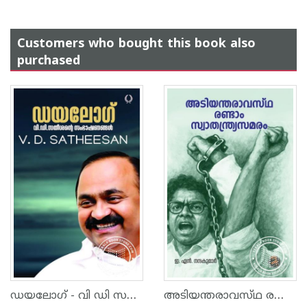
Customers who bought this book also
purchased
ഡയലോഗ് - വി ഡി സതീശന്റെ സംഭാഷണങ്ങള്‍
അടിയന്തരാവസ്‌ഥ രണ്ടാം സ്വാതന്ത്ര്യ സമരം