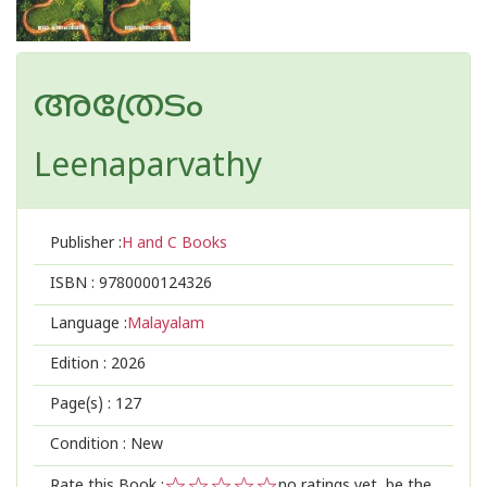
അത്രേടം
Leenaparvathy
Publisher :
H and C Books
ISBN :
9780000124326
Language :
Malayalam
Edition :
2026
Page(s) :
127
Condition : New
Rate this Book :
no ratings yet, be the