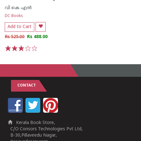
വി കെ എന്‍
DC Books
Add to Cart
Rs 525.00
Rs 488.00
1
2
3
4
5
CONTACT
Kerala Book Store,
C/O Consors Technologies Pvt Ltd,
B-30,Pillaveedu Nagar,