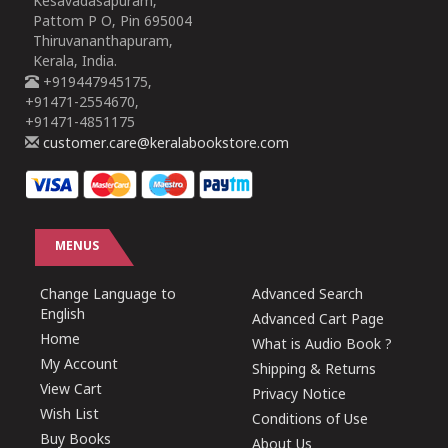
Kesavadasapuram,
Pattom P O, Pin 695004
Thiruvananthapuram,
Kerala, India.
+919447945175,
+91471-2554670,
+91471-4851175
customer.care@keralabookstore.com
MENUS
Change Language to
Advanced Search
English
Advanced Cart Page
Home
What is Audio Book ?
My Account
Shipping & Returns
View Cart
Privacy Notice
Wish List
Conditions of Use
Buy Books
About Us