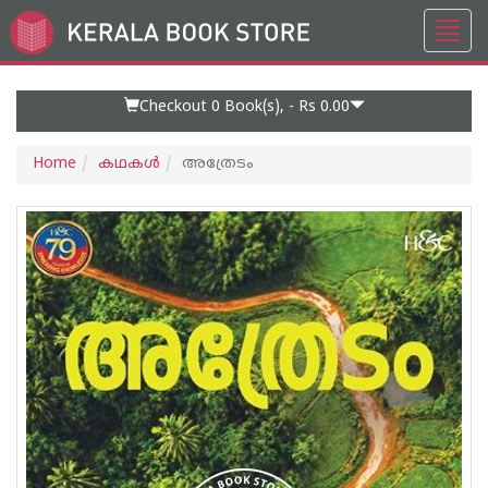
Toggl
Go
navig
to
Home
Page
Checkout 0
Book(s), -
Rs 0.00
Home
കഥകള്‍
അത്രേടം