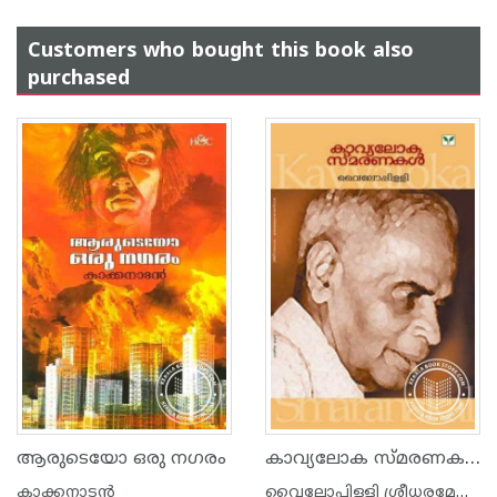
Customers who bought this book also
purchased
കാവ്യലോക സ്മരണകള്‍
ആരുടെയോ ഒരു നഗരം
കാക്കനാടന്‍
വൈലോപ്പിള്ളി ശ്രീധരമേനോ‌ന്‍