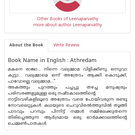
Other Books of Leenaparvathy
more about author Leenaparvathy
About the Book
Write Review
Book Name in English : Athredam
മകനെ രാജാ… നിന്നെ വല്യമ്മാമ വിളിക്ക്ണു. ഒന്നുവാ
കുട്ടാ… വല്യമ്മാമെ ഒന്ന് അത്രേടം ആക്കി കൊടുക്ക്,
പാവോല്ലെ വല്യമ്മാമ…”
അകത്തും പുറത്തും പച്ചപ്പു തഴച്ച മനുഷ്യരും
പരിസരങ്ങളുമുള്ള ഒരു നഷ്ടകാലത്തിന്റെ
നാട്ടിടവഴികളിലൂടെ അത്രേടം വരെ പോയിവരുന്ന രണ്ടു
നോവലെറ്റുകൾ. കഥയുടെ ചെറുവിരൽത്തുമ്പിൽ തൂങ്ങി
പാടവും പറമ്പും പിന്നിട്ട് നമ്മൾ നമ്മിലേക്കുതന്നെ
തിരിച്ചെത്തുന്ന ആർദ്രമായ ഒരു ഓർമക്കാലത്തിന്റെ
ചെമ്മൺപാതകൾ.