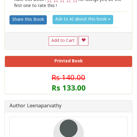
first one to rate this !
1
2
3
4
5
Ask to AI about this book
Share this Book
Add to Cart
Printed Book
Rs 140.00
Rs 133.00
Author Leenaparvathy