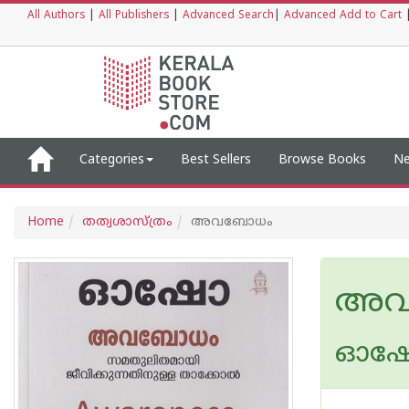
All Authors
|
All Publishers
|
Advanced Search
|
Advanced Add to Cart
Categories
Best Sellers
Browse Books
Ne
Home
തത്വശാസ്ത്രം
അവബോധം
അവ
ഓഷ