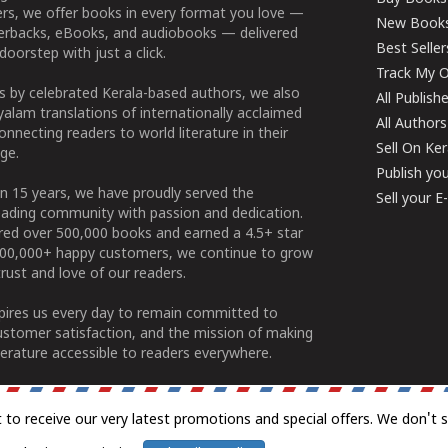
ers, we offer books in every format you love —
New Book
perbacks, eBooks, and audiobooks — delivered
Best Seller
doorstep with just a click.
Track My O
 by celebrated Kerala-based authors, we also
All Publish
alam translations of internationally acclaimed
All Authors
connecting readers to world literature in their
Sell On Ke
ge.
Publish yo
n 15 years, we have proudly served the
Sell your 
ading community with passion and dedication.
ered over 500,000 books and earned a 4.5+ star
100,000+ happy customers, we continue to grow
rust and love of our readers.
spires us every day to remain committed to
ustomer satisfaction, and the mission of making
erature accessible to readers everywhere.
t to receive our very latest promotions and special offers. We don't 