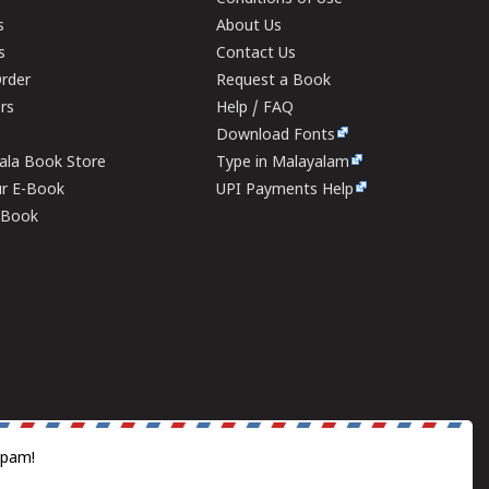
s
About Us
s
Contact Us
rder
Request a Book
ers
Help / FAQ
Download Fonts
rala Book Store
Type in Malayalam
ur E-Book
UPI Payments Help
E-Book
spam!