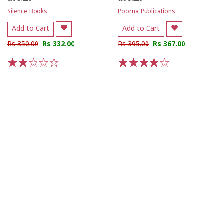
Silence Books
Poorna Publications
Add to Cart
Add to Cart
Rs 350.00
Rs 332.00
Rs 395.00
Rs 367.00
1
2
3
4
5
1
2
3
4
5