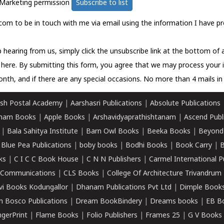
Marketing permission
Subscribe to list
com to be in touch with me via email using the information I have pr
 hearing from us, simply click the unsubscribe link at the bottom of
k here.
By submitting this form, you agree that we may process your 
nth, and if there are any special occasions. No more than 4 mails in 
sh Postal Academy
|
Aarshasri Publications
|
Absolute Publications
ham Books
|
Apple Books
|
Arshavidyaprathishtanam
|
Ascend Publ
|
Bala Sahitya Institute
|
Barn Owl Books
|
Beeka Books
|
Beyond
|
Blue Pea Publications
|
boby books
|
Bodhi Books
|
Book Carry
|
B
ks
|
C I C C Book House
|
C N N Publishers
|
Carmel International P
k Communications
|
CLS Books
|
College Of Architecture Trivandrum
vi Books Kodungallor
|
Dhanam Publications Pvt Ltd
|
Dimple Book
 Bosco Publications
|
Dream BookBindery
|
Dreams books
|
EB B
ngerPrint
|
Flame Books
|
Folio Publishers
|
Frames 25
|
G V Books