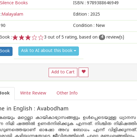
Silence Books
ISBN :
9789388646949
:
Malayalam
Edition :
2025
190
Condition : New
Book :
3
out of 5 rating, based on
review(s)
4
1
2
3
4
5
Ask to AI about this book
 Book
Add to Cart
Book
Write Review
Other Info
e in English : Avabodham
ം മറ്റെല്ലാ കായികാഭ്യാസങ്ങളും ഉൾപ്പെടെയുള്ള ധ്യാനസ
്ന നിമി ഷത്തിൽ ഉണർന്നിരിക്കുക എന്നത്. നിശ്ചിത നിമിഷത
ുണത്തെയാണ് ഓഷോ അവ ബോധം എന്ന് വിളിക്കുന്നത്. 
ായി കഴിയുന്നതോടെ ജീവിതത്തിൻ്റെ എല്ലാ മണ്ഡലങ്ങളിലും സ്വ