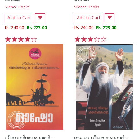
Silence Books
Silence Books
Add to Cart
Add to Cart
Rs 240.00
Rs 223.00
Rs 240.00
Rs 223.00
1
2
3
4
5
1
2
3
4
5
ഗീതാദര്‍ശനം അര്‍ജ്ജുന വിഷാദയോഗം
യേശു വീണ്ടും ക്രൂശിക്കപ്പെട്ടു