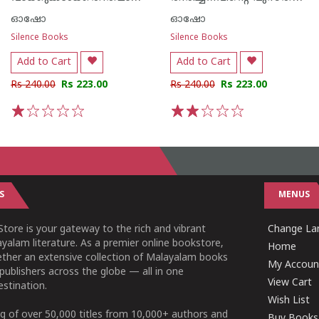
ഓഷോ
ഓഷോ
Silence Books
Silence Books
Add to Cart
Add to Cart
Rs 240.00
Rs 223.00
Rs 240.00
Rs 223.00
1
2
3
4
5
1
2
3
4
5
S
MENUS
tore is your gateway to the rich and vibrant
Change Lan
yalam literature. As a premier online bookstore,
Home
ether an extensive collection of Malayalam books
My Accoun
publishers across the globe — all in one
View Cart
stination.
Wish List
g of over 50,000 titles from 10,000+ authors and
Buy Books