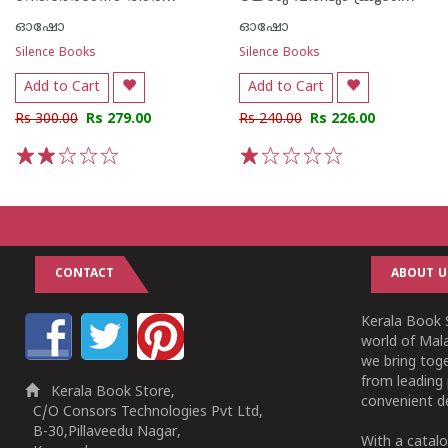
ഓഷോ
ഓഷോ
Silence Books
Silence Books
Add to Cart
Add to Cart
Rs 300.00
Rs 279.00
Rs 240.00
Rs 226.00
1
2
3
4
5
1
2
3
4
5
CONTACT
ABOUT U
Kerala Book S
world of Mala
we bring tog
from leading 
Kerala Book Store,
convenient de
C/O Consors Technologies Pvt Ltd,
B-30,Pillaveedu Nagar,
With a catalo