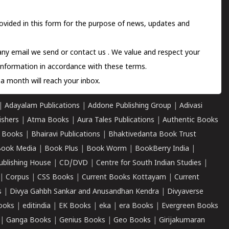
ovided in this form for the purpose of news, updates and
 any email we send or
contact us
. We value and respect your
information in accordance with these terms.
a month will reach your inbox.
|
Adayalam Publications
|
Addone Publishing Group
|
Adivasi
ishers
|
Atma Books
|
Aura Tales Publications
|
Authentic Books
 Books
|
Bhairavi Publications
|
Bhaktivedanta Book Trust
ook Media
|
Book Plus
|
Book Worm
|
BookBerry India
|
ublishing House
|
CD/DVD
|
Centre for South Indian Studies
|
|
Corpus
|
CSS Books
|
Current Books Kottayam
|
Current
s
|
Divya Gahbh Sankar and Anusandhan Kendra
|
Divyaverse
ooks
|
editindia
|
EK Books
|
eka
|
era Books
|
Evergreen Books
|
Ganga Books
|
Genius Books
|
Geo Books
|
Girijakumaran