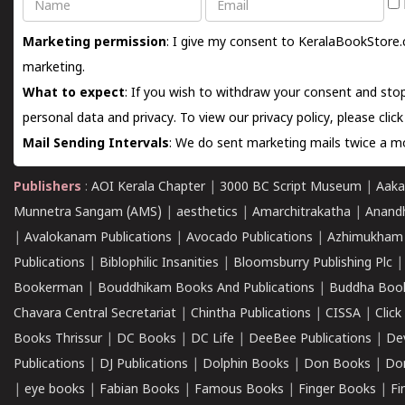
Name
Email
Marketing permission
: I give my consent to KeralaBookStore.
marketing.
What to expect
: If you wish to withdraw your consent and stop
personal data and privacy. To view our privacy policy, please
clic
Mail Sending Intervals
: We do sent marketing mails twice a mo
Publishers
:
AOI Kerala Chapter
|
3000 BC Script Museum
|
Aaka
Munnetra Sangam (AMS)
|
aesthetics
|
Amarchitrakatha
|
Anand
|
Avalokanam Publications
|
Avocado Publications
|
Azhimukham
Publications
|
Biblophilic Insanities
|
Bloomsburry Publishing Plc
Bookerman
|
Bouddhikam Books And Publications
|
Buddha Boo
Chavara Central Secretariat
|
Chintha Publications
|
CISSA
|
Clic
Books Thrissur
|
DC Books
|
DC Life
|
DeeBee Publications
|
De
Publications
|
DJ Publications
|
Dolphin Books
|
Don Books
|
Don
|
eye books
|
Fabian Books
|
Famous Books
|
Finger Books
|
Fi