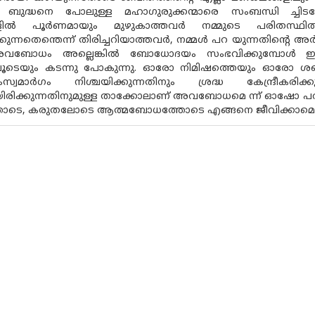
ൽ ബുദ്ധനെ പോലുള്ള മഹാഗുരുക്കന്മാരെ സംബന്ധി ച്ചിടത്
ികളിൽ പൂർണമായും മുഴുകാത്തവർ നമ്മുടെ പരിതസ്ഥിത
ിക്കുന്നതെന്തെന്ന് തിരിച്ചറിയാത്തവർ, നമ്മൾ പറ യുന്നതി
ോധം അല്ലെങ്കിൽ ബോധോദയം സംഭവിക്കുമ്പോൾ ഇവയ
ലൂടെയും കടന്നു പോകുന്നു. ഓരോ നിമിഷത്തെയും ഓരോ ശബ്ദ
വമാർഗം നിശ്ചയിക്കുന്നതിനും ശ്രദ്ധ കേന്ദ്രീകരിക
ായിരിക്കുന്നതിനുമുള്ള താക്കോലാണ് അവബോധമെ ന്ന് ഓഷോ പറയുന്ന
ടെ, കരുതലോടെ ആത്മബോധത്തോടെ എങ്ങനെ ജീവിക്കാമെന്ന്