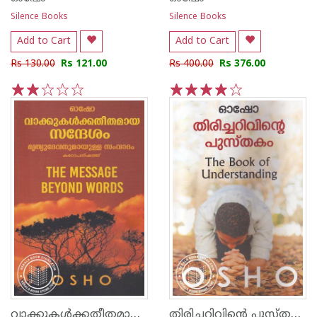
Silence Books
Silence Books
Add to Cart
Add to Cart
Rs 130.00
Rs 121.00
Rs 400.00
Rs 376.00
1
2
3
4
5
1
2
3
4
5
വാക്കുകള്‍ക്കതീതമായ സന്ദേശം
തിരിച്ചറിവിന്റെ പുസ്തകം