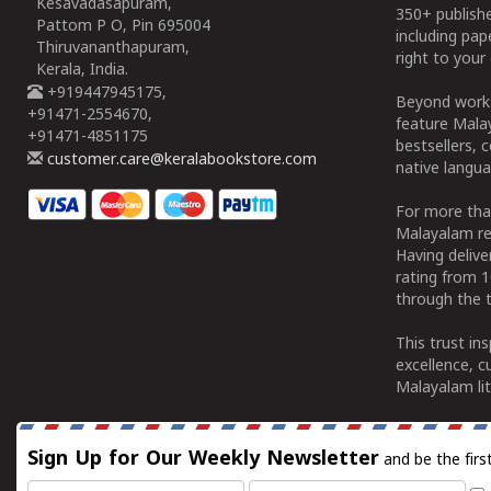
Kesavadasapuram,
350+ publish
Pattom P O, Pin 695004
including pa
Thiruvananthapuram,
right to your 
Kerala, India.
+919447945175,
Beyond works
+91471-2554670,
feature Malay
+91471-4851175
bestsellers, 
customer.care@keralabookstore.com
native langua
For more tha
Malayalam re
Having deliv
rating from 
through the t
This trust in
excellence, c
Malayalam lit
Sign Up for Our Weekly Newsletter
and be the firs