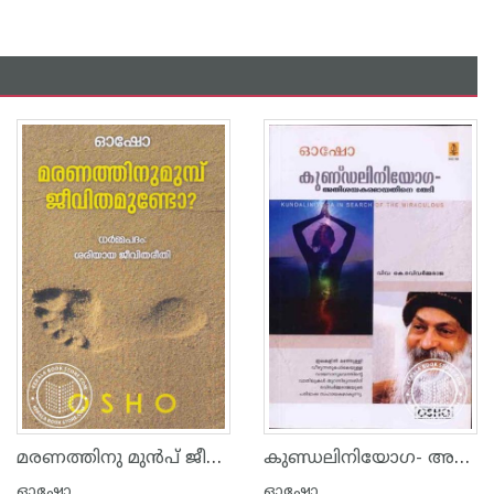
മരണത്തിനു മുന്‍പ് ജീവിതമുണ്ടോ
കുണ്ഡലിനിയോഗ- അതിശയകരമായതിനെതേടി
ഓഷോ
ഓഷോ