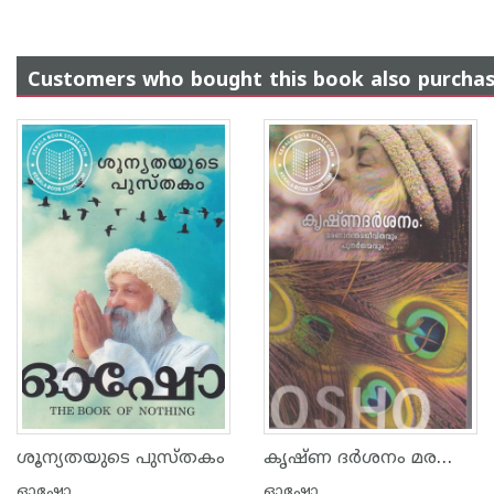
Customers who bought this book also purcha
കൃഷ്ണ ദര്‍ശനം മരണാനന്തര ജീവിതവും പുനര്‍ജ്ജന്മവും
ശൂന്യതയുടെ പുസ്തകം
ഓഷോ
ഓഷോ