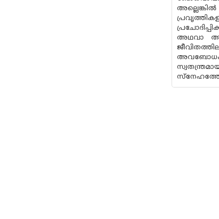
അല്ലെങ്കി
പ്രവൃത്ത
പ്രചോദിപ്പ
അഥവാ അവബ
ജീവിതത്തി
അവബോധംസ്
സ്വതന്ത്രമ
സ്നേഹത്തോ