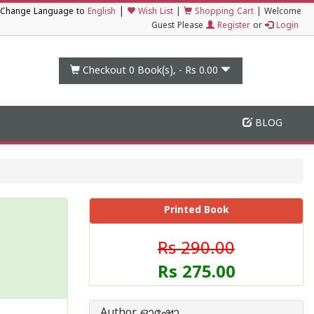
|
Change Language to
English
Wish List
|
Shopping Cart
|
Welcome
Guest Please
Register
or
Login
Checkout 0
Book(s), -
Rs 0.00
BLOG
Printed Book
Rs 290.00
Rs 275.00
Author ഓഷോ