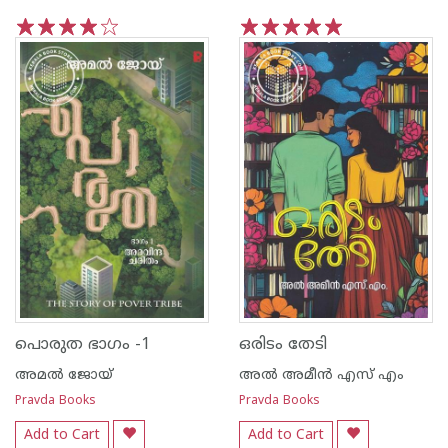
1
2
3
4
5
1
2
3
4
5
പൊരുത ഭാഗം -1
ഒരിടം തേടി
അമൽ ജോയ്
അൽ അമീൻ എസ് എം
Pravda Books
Pravda Books
Add to Cart
Add to Cart