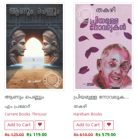
പ്രിയമുള്ള നോവലുകൾ - തകഴി
ആണും പെണ്ണും
എം പ്രമോദ്
തകഴി
Current Books Thrissur
Haritham Books
Add to Cart
Add to Cart
Rs 125.00
Rs 119.00
Rs 610.00
Rs 579.00