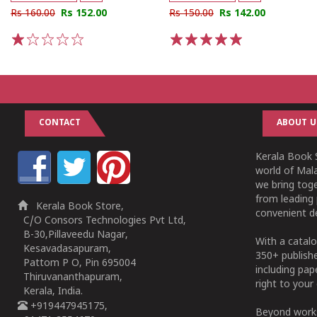
Rs 160.00
Rs 152.00
Rs 150.00
Rs 142.00
1
2
3
4
5
1
2
3
4
5
CONTACT
ABOUT U
Kerala Book S
world of Mala
we bring tog
from leading 
Kerala Book Store,
convenient de
C/O Consors Technologies Pvt Ltd,
B-30,Pillaveedu Nagar,
With a catalo
Kesavadasapuram,
350+ publish
Pattom P O, Pin 695004
including pa
Thiruvananthapuram,
right to your 
Kerala, India.
+919447945175,
Beyond works