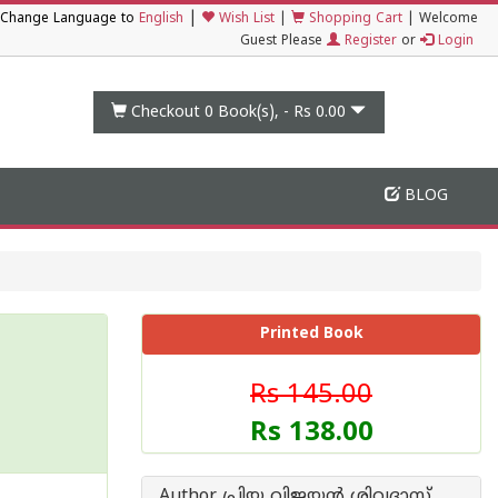
|
Change Language to
English
Wish List
|
Shopping Cart
|
Welcome
Guest Please
Register
or
Login
Checkout 0
Book(s), -
Rs 0.00
BLOG
Printed Book
Rs 145.00
Rs 138.00
Author പ്രിയ വിജയന്‍ ശിവദാസ്