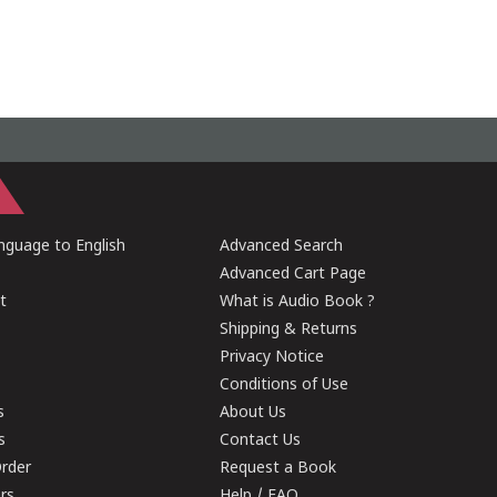
guage to English
Advanced Search
Advanced Cart Page
t
What is Audio Book ?
Shipping & Returns
Privacy Notice
Conditions of Use
s
About Us
s
Contact Us
rder
Request a Book
ers
Help / FAQ