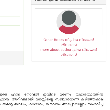
Other Books of പ്രിയ വിജയന്‍
ശിവദാസ്
more about author പ്രിയ വിജയന്‍
ശിവദാസ്
ലൂടെ എന്ന നോവൽ ഇവിടെ മരണം യഥാർത്ഥത്തിൽ
 അത്യമായ അറിവുമായി മനസ്സിന്റെ സഞ്ചാരമാണ് കഴിഞ്ഞകാല
് തൻ്റെ ബാല്യം, കൗമാരം, യൗവനം അപ്പോഴെല്ലാം സംഭവിച്ച