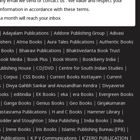
 any email we send or
contact us
. We value and respect your
information in accordance with these terms.
a month will reach your inbox.
|
Adayalam Publications
|
Addone Publishing Group
|
Adivasi
ishers
|
Atma Books
|
Aura Tales Publications
|
Authentic Books
 Books
|
Bhairavi Publications
|
Bhaktivedanta Book Trust
ook Media
|
Book Plus
|
Book Worm
|
BookBerry India
|
ublishing House
|
CD/DVD
|
Centre for South Indian Studies
|
|
Corpus
|
CSS Books
|
Current Books Kottayam
|
Current
s
|
Divya Gahbh Sankar and Anusandhan Kendra
|
Divyaverse
ooks
|
editindia
|
EK Books
|
eka
|
era Books
|
Evergreen Books
|
Ganga Books
|
Genius Books
|
Geo Books
|
Girijakumaran
astasrama Publications
|
H and C Books
|
Hammer Library
|
odder and Stoughton
|
Idea Publishing
|
India Books
|
India
s
|
Irene Books
|
Iris Books
|
Islamic Publishing Bureau (IPB)
|
 Publications
|
K P V Communications
|
K'ZERO PUBLICATION
|