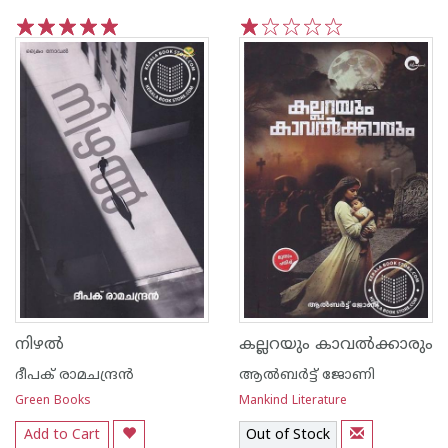
1
2
3
4
5
1
2
3
4
5
നിഴൽ
കല്ലറയും കാവൽക്കാരും
ദീപക് രാമചന്ദ്രൻ
ആൽബർട്ട് ജോണി
Green Books
Mankind Literature
Add to Cart
Out of Stock