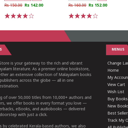
Rs 150.00
Rs 142.00
Rs 160.00
Rs 152.00
1
2
3
4
5
1
2
3
4
5
S
MENUS
tore is your gateway to the rich and vibrant
Change Lan
yalam literature. As a premier online bookstore,
Home
ether an extensive collection of Malayalam books
My Accoun
publishers across the globe — all in one
View Cart
stination.
Wish List
g of over 50,000 titles from 10,000+ authors and
Buy Books
ers, we offer books in every format you love —
New Book
perbacks, eBooks, and audiobooks — delivered
Best Seller
doorstep with just a click.
Track My O
 by celebrated Kerala-based authors, we also
All Publish