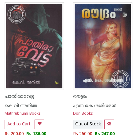
പാതിരാവേട്ട
രൗദ്രം
കെ വി അനില്‍
എന്‍ കെ ശശിധരന്‍
Mathrubhumi Books
Don Books
Add to Cart
Out of Stock
Rs 200.00
Rs 186.00
Rs 260.00
Rs 247.00