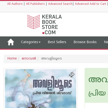
All Authors
|
All Publishers
|
Advanced Search
|
Advanced Add to Cart
Categories
Best Sellers
Browse Books
Ne
Home
നോവല്‍
അവളിലൂടെ
അവള
പ്രി