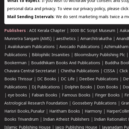
What to expect
: If you wish to withdraw your consent and stop
personal data and privacy. To view our privacy policy, please
clic
Mail Sending Intervals
: We do sent marketing mails twice a mo
Publishers
:
AOI Kerala Chapter
|
3000 BC Script Museum
|
Aaka
Munnetra Sangam (AMS)
|
aesthetics
|
Amarchitrakatha
|
Anand
|
Avalokanam Publications
|
Avocado Publications
|
Azhimukham
Publications
|
Biblophilic Insanities
|
Bloomsburry Publishing Plc
Bookerman
|
Bouddhikam Books And Publications
|
Buddha Boo
Chavara Central Secretariat
|
Chintha Publications
|
CISSA
|
Clic
Books Thrissur
|
DC Books
|
DC Life
|
DeeBee Publications
|
De
Publications
|
DJ Publications
|
Dolphin Books
|
Don Books
|
Don
|
eye books
|
Fabian Books
|
Famous Books
|
Finger Books
|
Fi
Astrological Research Foundation
|
Goosebery Publications
|
Gra
Harisri Books,Punalur
|
Haritham Books
|
Harmony
|
HarperCollin
Books Trivandrum
|
Indian Atheist Publishers
|
Indian Rationalist 
Islamic Publishing House
|
Jaico Publishing House
|
Jayanadam Pub