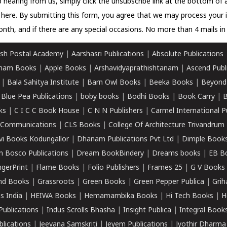
 hearing from us, simply click the unsubscribe link at the bottom of
k here.
By submitting this form, you agree that we may process your 
nth, and if there are any special occasions. No more than 4 mails in 
sh Postal Academy
|
Aarshasri Publications
|
Absolute Publications
ham Books
|
Apple Books
|
Arshavidyaprathishtanam
|
Ascend Publ
|
Bala Sahitya Institute
|
Barn Owl Books
|
Beeka Books
|
Beyond
|
Blue Pea Publications
|
boby books
|
Bodhi Books
|
Book Carry
|
B
ks
|
C I C C Book House
|
C N N Publishers
|
Carmel International P
k Communications
|
CLS Books
|
College Of Architecture Trivandrum
vi Books Kodungallor
|
Dhanam Publications Pvt Ltd
|
Dimple Book
 Bosco Publications
|
Dream BookBindery
|
Dreams books
|
EB B
ngerPrint
|
Flame Books
|
Folio Publishers
|
Frames 25
|
G V Books
nd Books
|
Grassroots
|
Green Books
|
Green Pepper Publica
|
Grih
s India
|
HEIWA Books
|
Hemamambika Books
|
Hi Tech Books
|
H
Publications
|
Indus Scrolls Bhasha
|
Insight Publica
|
Integral Book
lications
|
Jeevana Samskriti
|
Jeyem Publications
|
Jyothir Dharma