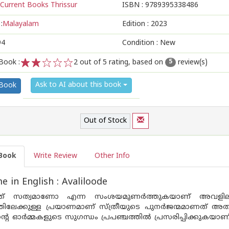
Current Books Thrissur
ISBN :
9789395338486
:
Malayalam
Edition :
2023
94
Condition : New
Book :
2
out of 5 rating, based on
review(s)
5
1
2
3
4
5
Ask to AI about this book
 Book
Out of Stock
Book
Write Review
Other Info
 in English : Avaliloode
നത് സത്വമാണോ എന്ന സംശയമുണർത്തുകയാണ് അവളി
്യത്തിലേക്കുള്ള പ്രയാണമാണ് സ്ത്രീയുടെ പുനർ‌ജന്മമാണത്
്റെ ഓർമ്മകളുടെ സുഗന്ധം പ്രപഞ്ചത്തിൽ പ്രസരിപ്പിക്കുകയാണ