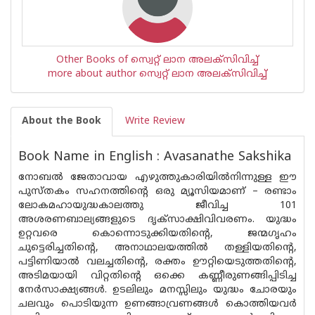
Other Books of സ്വെറ്റ് ലാന അലക്സിവിച്ച്
more about author സ്വെറ്റ് ലാന അലക്സിവിച്ച്
About the Book
Write Review
Book Name in English : Avasanathe Sakshika
നോബല്‍ ജേതാവായ എഴുത്തുകാരിയില്‍നിന്നുള്ള ഈ
പുസ്തകം സഹനത്തിന്റെ ഒരു മ്യൂസിയമാണ് – രണ്ടാം
ലോകമഹായുദ്ധകാലത്തു ജീവിച്ച 101
അശരണബാല്യങ്ങളുടെ ദൃക്സാക്ഷിവിവരണം. യുദ്ധം
ഉറ്റവരെ കൊന്നൊടുക്കിയതിന്റെ, ജന്മഗൃഹം
ചുട്ടെരിച്ചതിന്റെ, അനാഥാലയത്തില്‍ തള്ളിയതിന്റെ,
പട്ടിണിയാല്‍ വലച്ചതിന്റെ, രക്തം ഊറ്റിയെടുത്തതിന്റെ,
അടിമയായി വിറ്റതിന്റെ ഒക്കെ കണ്ണീരുണങ്ങിപ്പിടിച്ച
നേര്‍സാക്ഷ്യങ്ങള്‍. ഉടലിലും മനസ്സിലും യുദ്ധം ചോരയും
ചലവും പൊടിയുന്ന ഉണങ്ങാവ്രണങ്ങള്‍ കൊത്തിയവര്‍