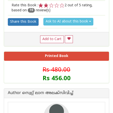
Rate this Book :
2
out of 5 rating,
based on
review(s)
1
2
3
4
5
10
Ask to AI about this book
Share this Book
Add to Cart
Printed Book
Rs 480.00
Rs 456.00
Author സ്വെറ്റ് ലാന അലക്സിവിച്ച്