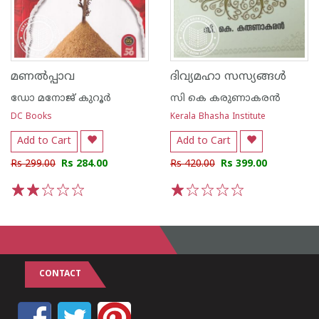
മണൽപ്പാവ
ദിവ്യമഹാ സസ്യങ്ങൾ
ഡോ മനോജ് കുറൂര്‍
സി കെ കരുണാകരന്‍
DC Books
Kerala Bhasha Institute
Add to Cart
Add to Cart
Rs 299.00
Rs 284.00
Rs 420.00
Rs 399.00
1
2
3
4
5
1
2
3
4
5
CONTACT