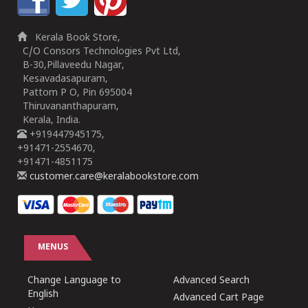
Kerala Book Store,
C/O Consors Technologies Pvt Ltd,
B-30,Pillaveedu Nagar,
Kesavadasapuram,
Pattom P O, Pin 695004
Thiruvananthapuram,
Kerala, India.
+919447945175,
+91471-2554670,
+91471-4851175
customer.care@keralabookstore.com
MENUS
Change Language to
Advanced Search
English
Advanced Cart Page