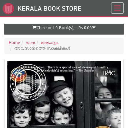
Toggl
Go
navig
to
Home
Page
Checkout 0
Book(s), -
Rs 0.00
Home
ഭാഷ
മലയാളം
അവസാനത്തെ സാക്ഷികൾ