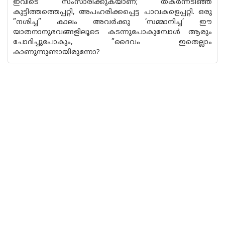
ഇവിടെ സംസാരിക്കുകയാണ്; തകര്‍ന്നടിഞ്ഞ
കുട്ടിത്തത്തെപ്പറ്റി, അപഹരിക്കപ്പെട്ട പാവകളെപ്പറ്റി. ഒരു
”നശിച്ച” കാലം അവര്‍ക്കു ‘സമ്മാനിച്ച’ ഈ
യാതനാനുഭവങ്ങളിലൂടെ കടന്നുപോകുമ്പോള്‍ ആരും
ചോദിച്ചുപോകും, ”ദൈവം ഇതെല്ലാം
കാണുന്നുണ്ടായിരുന്നോ?