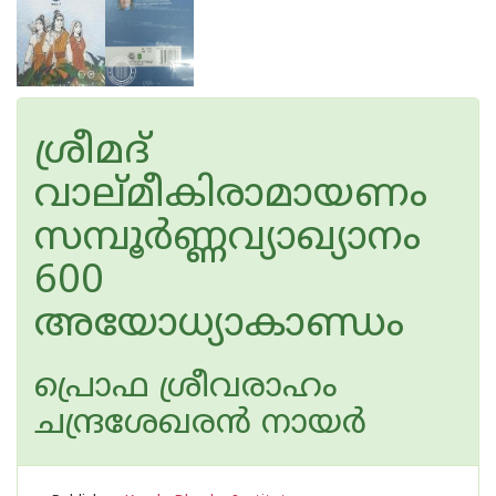
ശ്രീമദ്
വാല്മീകിരാമായണം
സമ്പൂർണ്ണവ്യാഖ്യാനം
600
അയോധ്യാകാണ്ഡം
പ്രൊഫ ശ്രീവരാഹം
ചന്ദ്രശേഖരന്‍ നായര്‍