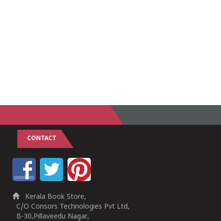
CONTACT
Kerala Book Store,
C/O Consors Technologies Pvt Ltd,
B-30,Pillaveedu Nagar,