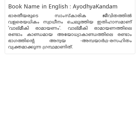
Book Name in English : AyodhyaKandam
ഭാരതീയരുടെ സാംസ്കാരിക ജീവിതത്തിൽ
വളരെയധികം സ്വാധീനം ചെലുത്തിയ ഇതിഹാസമാണ്
’വാല്മീകി രാമായണം’. വാല്മീകി രാമായണത്തിലെ
രണ്ടാം കാണ്ഡമായ അയോധ്യാകാണ്ഡത്തിലെ രണ്ടാം
ഭാഗത്തിൻ്റെ അന്വയ -അമ്പയാർഥ-രസഹിതം
വ്യക്തമാക്കുന്ന ഗ്രന്ഥമാണിത്.