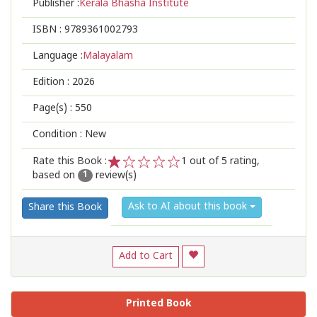
Publisher :
Kerala Bhasha Institute
ISBN :
9789361002793
Language :
Malayalam
Edition :
2026
Page(s) :
550
Condition : New
Rate this Book :
1
out of 5 rating,
based on
review(s)
1
2
3
4
5
1
Ask to AI about this book
Share this Book
Add to Cart
Printed Book