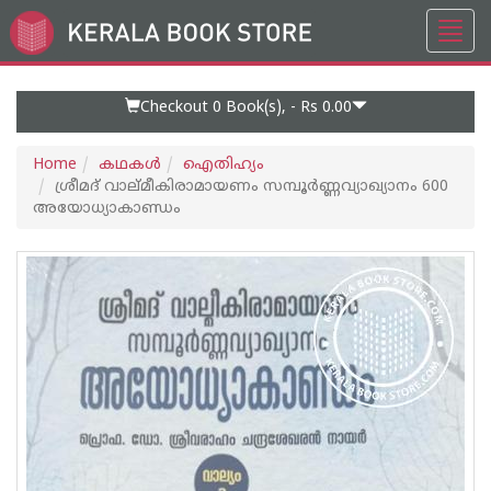
Toggl
Go
navig
to
Home
Page
Checkout 0
Book(s), -
Rs 0.00
Home
കഥകള്‍
ഐതിഹ്യം
ശ്രീമദ് വാല്മീകിരാമായണം സമ്പൂർണ്ണവ്യാഖ്യാനം 600
അയോധ്യാകാണ്ഡം