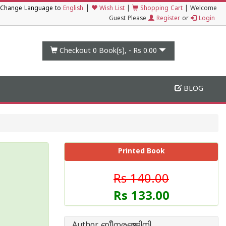
|
Change Language to
English
Wish List
|
Shopping Cart
|
Welcome
Guest Please
Register
or
Login
Checkout 0
Book(s), -
Rs 0.00
BLOG
Printed Book
Rs 140.00
Rs 133.00
Author ബീനരഞ്ജിനി