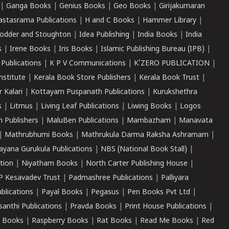
|
Ganga Books
|
Genius Books
|
Geo Books
|
Girijakumaran
astasrama Publications
|
H and C Books
|
Hammer Library
|
odder and Stoughton
|
Idea Publishing
|
India Books
|
India
s
|
Irene Books
|
Iris Books
|
Islamic Publishing Bureau (IPB)
|
 Publications
|
K P V Communications
|
K'ZERO PUBLICATION
|
nstitute
|
Kerala Book Store Publishers
|
Kerala Book Trust
|
r Kalari
|
Kottayam Puspanath Publications
|
Kurukshethra
s
|
Litmus
|
Living Leaf Publications
|
Liwing Books
|
Logos
 Publishers
|
MaluBen Publications
|
Mambazham
|
Manavata
|
Mathrubhumi Books
|
Mathrukula Darma Raksha Ashramam
|
ayana Gurukula Publications
|
NBS (National Book Stall)
|
tion
|
Niyatham Books
|
North Carter Publishing House
|
P Kesavadev Trust
|
Padmashree Publications
|
Palliyara
ublications
|
Payal Books
|
Pegasus
|
Pen Books Pvt Ltd
|
santhi Publications
|
Pravda Books
|
Print House Publications
|
 Books
|
Raspberry Books
|
Rat Books
|
Read Me Books
|
Red