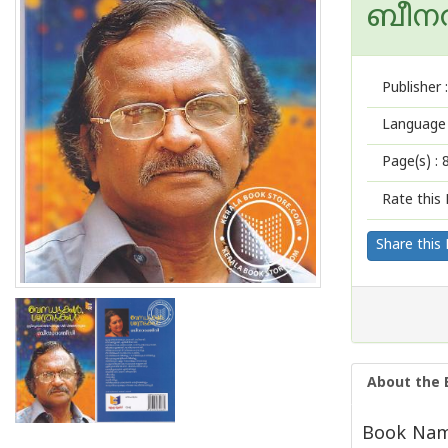
ബീനര
Publisher :
Language 
Page(s) :
Rate this 
Share this
About the 
Book Name