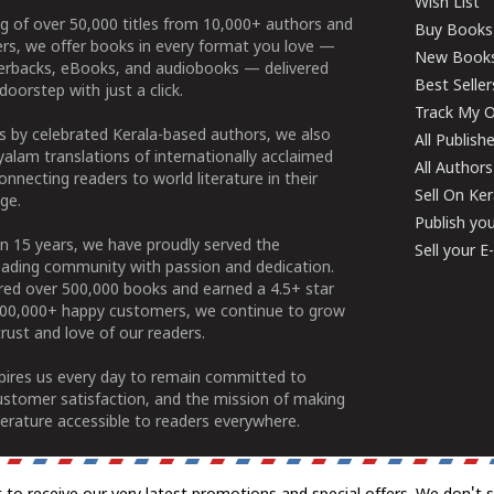
Wish List
g of over 50,000 titles from 10,000+ authors and
Buy Books
ers, we offer books in every format you love —
New Book
perbacks, eBooks, and audiobooks — delivered
Best Seller
doorstep with just a click.
Track My O
 by celebrated Kerala-based authors, we also
All Publish
alam translations of internationally acclaimed
All Authors
connecting readers to world literature in their
Sell On Ke
ge.
Publish yo
n 15 years, we have proudly served the
Sell your 
ading community with passion and dedication.
ered over 500,000 books and earned a 4.5+ star
100,000+ happy customers, we continue to grow
rust and love of our readers.
spires us every day to remain committed to
ustomer satisfaction, and the mission of making
erature accessible to readers everywhere.