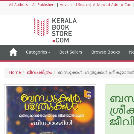
All Authors
|
All Publishers
|
Advanced Search
|
Advanced Add to Cart
Categories
Best Sellers
Browse Books
Ne
Home
ജീവചരിത്രം
ബന്ധുക്കൾ, ശത്രുക്കൾ ശ്രീകുമാര
ബന്
ശ്ര
ജീവ