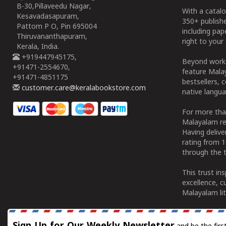
B-30,Pillaveedu Nagar,
With a catalo
Kesavadasapuram,
350+ publish
Pattom P O, Pin 695004
including pa
Thiruvananthapuram,
right to your 
Kerala, India.
+919447945175,
Beyond works
+91471-2554670,
feature Malay
+91471-4851175
bestsellers, 
customer.care@keralabookstore.com
native langua
For more tha
Malayalam re
Having deliv
rating from 
through the t
This trust in
excellence, c
Malayalam lit