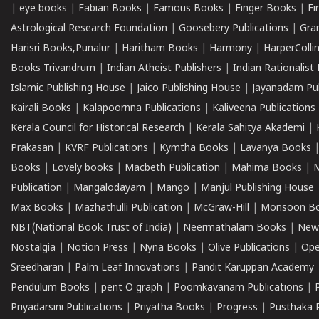
|
eye books
|
Fabian Books
|
Famous Books
|
Finger Books
|
Fi
Astrological Research Foundation
|
Goosebery Publications
|
Gra
Harisri Books,Punalur
|
Haritham Books
|
Harmony
|
HarperCollin
Books Trivandrum
|
Indian Atheist Publishers
|
Indian Rationalist 
Islamic Publishing House
|
Jaico Publishing House
|
Jayanadam Pub
Kairali Books
|
Kalapoornna Publications
|
Kaliveena Publications
Kerala Council for Historical Research
|
Kerala Sahitya Akademi
|
Prakasan
|
KVRF Publications
|
Kymtha Books
|
Lavanya Books
Books
|
Lovely books
|
Macbeth Publication
|
Mahima Books
|
M
Publication
|
Mangalodayam
|
Mango
|
Manjul Publishing House
Max Books
|
Mazhathulli Publication
|
McGraw-Hill
|
Monsoon B
NBT(National Book Trust of India)
|
Neermathalam Books
|
New
Nostalgia
|
Notion Press
|
Nyna Books
|
Olive Publications
|
Ope
Sreedharan
|
Palm Leaf Innovations
|
Pandit Karuppan Academy
Pendulum Books
|
pent O graph
|
Poomkavanam Publications
|
Priyadarsini Publications
|
Priyatha Books
|
Progress
|
Pusthaka 