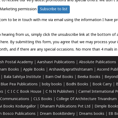
t to receive our very latest promotions and special offers. We don't 
Marketing permission
Subscribe to list
com to be in touch with me via email using the information I have pr
 hearing from us, simply click the unsubscribe link at the bottom of
k here.
By submitting this form, you agree that we may process your 
nth, and if there are any special occasions. No more than 4 mails in 
sh Postal Academy
|
Aarshasri Publications
|
Absolute Publications
ham Books
|
Apple Books
|
Arshavidyaprathishtanam
|
Ascend Publ
|
Bala Sahitya Institute
|
Barn Owl Books
|
Beeka Books
|
Beyond
|
Blue Pea Publications
|
boby books
|
Bodhi Books
|
Book Carry
|
B
ks
|
C I C C Book House
|
C N N Publishers
|
Carmel International P
k Communications
|
CLS Books
|
College Of Architecture Trivandrum
vi Books Kodungallor
|
Dhanam Publications Pvt Ltd
|
Dimple Book
 Bosco Publications
|
Dream BookBindery
|
Dreams books
|
EB B