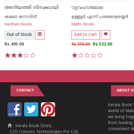
അനിയത്തി നിനക്കായി
വ്യവഹാരമാല
കമലാ ഗോവിന്ദ്‌
ഉള്ളൂര്‍ എസ് പരമേശ്വരയ്യര്‍
Haritham Books
Mythri Books
Out of Stock
Add to Cart
Rs 495.00
Rs 550.00
Rs 522.00
1
2
3
4
5
1
2
3
4
5
CONTACT
ABOUT U
Kerala Book S
world of Mala
we bring tog
from leading 
Kerala Book Store,
convenient de
C/O Consors Technologies Pvt Ltd,