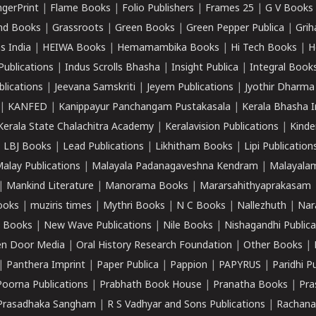
ngerPrint
|
Flame Books
|
Folio Publishers
|
Frames 25
|
G V Books
nd Books
|
Grassroots
|
Green Books
|
Green Pepper Publica
|
Grih
s India
|
HEIWA Books
|
Hemamambika Books
|
Hi Tech Books
|
H
Publications
|
Indus Scrolls Bhasha
|
Insight Publica
|
Integral Book
lications
|
Jeevana Samskriti
|
Jeyem Publications
|
Jyothir Dharma
|
KANFED
|
Kanippayur Panchangam Pustakasala
|
Kerala Bhasha I
Kerala State Chalachitra Academy
|
Keralavision Publications
|
Kinde
|
LBJ Books
|
Lead Publications
|
Likhitham Books
|
Lipi Publication
alay Publications
|
Malayala Padanagaveshna Kendram
|
Malayalam
|
Mankind Literature
|
Manorama Books
|
Mararsahithyaprakasam
ooks
|
muziris times
|
Mythri Books
|
N C Books
|
Nallezhuth
|
Nar
 Books
|
New Wave Publications
|
Nile Books
|
Nishagandhi Publica
n Door Media
|
Oral History Research Foundation
|
Other Books
|
|
Panthera Imprint
|
Paper Publica
|
Pappion
|
PAPYRUS
|
Paridhi P
Poorna Publications
|
Prabhath Book House
|
Pranatha Books
|
Pra
Prasadhaka Sangham
|
R S Vadhyar and Sons Publications
|
Rachana