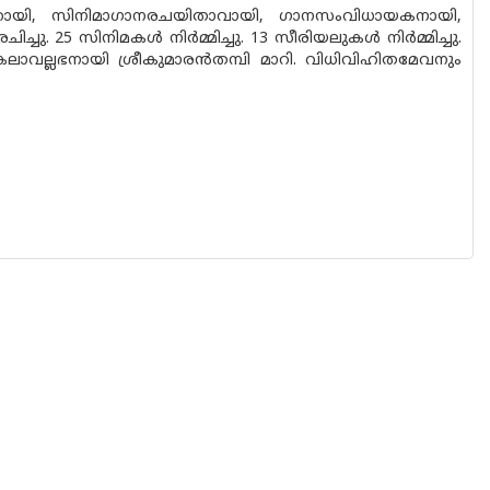
നിയറായി, സിനിമാഗാനരചയിതാവായി, ഗാനസംവിധായകനായി,
ചു. 25 സിനിമകൾ നിർമ്മിച്ചു. 13 സീരിയലുകൾ നിർമ്മിച്ചു.
ാവല്ലഭനായി ശ്രീകുമാരൻതമ്പി മാറി. വിധിവിഹിതമേവനും