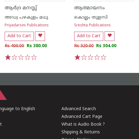
ആർദ്ര മനസ്സ്
ആത്മായനം
അഡ്വ പഴകുളം മധു
കൊല്ലം തുളസി
Priyadarsini Publications
Sreshta Publications
Add to Cart
Add to Cart
Rs 400.00
Rs 380.00
Rs 320.00
Rs 304.00
1
2
3
4
5
1
2
3
4
5
guage to English
Advanced Search
Advanced Cart Page
t
What is Audio Book ?
Shipping & Returns