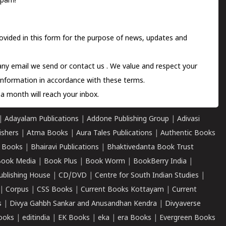
spam!
ovided in this form for the purpose of news, updates and
 any email we send or
contact us
. We value and respect your
information in accordance with these terms.
a month will reach your inbox.
|
Adayalam Publications
|
Addone Publishing Group
|
Adivasi
ishers
|
Atma Books
|
Aura Tales Publications
|
Authentic Books
 Books
|
Bhairavi Publications
|
Bhaktivedanta Book Trust
ook Media
|
Book Plus
|
Book Worm
|
BookBerry India
|
ublishing House
|
CD/DVD
|
Centre for South Indian Studies
|
|
Corpus
|
CSS Books
|
Current Books Kottayam
|
Current
s
|
Divya Gahbh Sankar and Anusandhan Kendra
|
Divyaverse
ooks
|
editindia
|
EK Books
|
eka
|
era Books
|
Evergreen Books