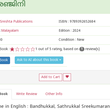
ഞ്ജിനി
Sreshta Publications
ISBN :
9789392652684
:
Malayalam
Edition :
2024
80
Condition : New
Book :
1
out of 5 rating, based on
review(s)
1
1
2
3
4
5
Ask to AI about this book
 Book
Add to Cart
Book
Write Review
Other Info
 in English : Bandhukkal, Sathrukkal Sreekumara