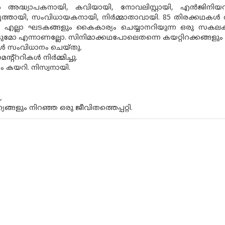
ിയൽ അദ്ധ്യാപകനായി, കവിയായി, നോവലിസ്റ്റായി, എൻജി
ത്തായി, സംവിധായകനായി, നിർമ്മാതാവായി. 85 തിരക്കഥകൾ രചിച്
 എല്ലാ ഘടകങ്ങളും കൈകാര്യം ചെയ്യാനറിയുന്ന ഒരു സകലകല
ടുമോ എന്നാണല്ലോ. സിനിമാക്കഥപോലെതന്നെ കയറ്റിറക്കങ്ങളും
ൾ സംവിധാനം ചെയ്തു.
ന്റ്ററികൾ നിർമ്മിച്ചു.
 കയറി. നിസ്വനായി.
.
്യങ്ങളും നിറഞ്ഞ ഒരു ജീവിതത്തെപ്പറ്റി.