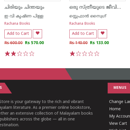
ഒരു സ്ത്രീയുടെ ജീവിതത്തിലെ ഇരുപത്തിനാല് മണിക്കൂർ
ചിരിയും ചിന്തയും
ഇ വി കൃഷ്ണ പിള്ള
സ്റ്റെഫാന്‍ സ്വൈഗ്
Rachana Books
Rachana Books
Add to Cart
Add to Cart
Rs 600.00
Rs 570.00
Rs 140.00
Rs 133.00
1
2
3
4
5
1
2
3
4
5
S
MENUS
tore is your gateway to the rich and vibrant
Change Lan
yalam literature. As a premier online bookstore,
Home
ether an extensive collection of Malayalam books
My Accoun
publishers across the globe — all in one
View Cart
stination.