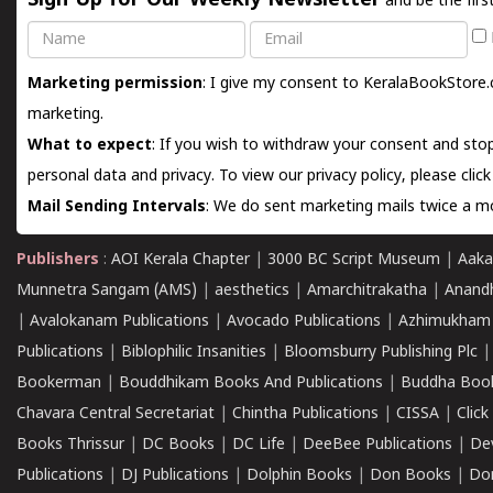
Sign Up for Our Weekly Newsletter
and be the firs
Name
Email
Marketing permission
: I give my consent to KeralaBookStore.
marketing.
What to expect
: If you wish to withdraw your consent and stop
personal data and privacy. To view our privacy policy, please
clic
Mail Sending Intervals
: We do sent marketing mails twice a mo
Publishers
:
AOI Kerala Chapter
|
3000 BC Script Museum
|
Aaka
Munnetra Sangam (AMS)
|
aesthetics
|
Amarchitrakatha
|
Anand
|
Avalokanam Publications
|
Avocado Publications
|
Azhimukham
Publications
|
Biblophilic Insanities
|
Bloomsburry Publishing Plc
Bookerman
|
Bouddhikam Books And Publications
|
Buddha Boo
Chavara Central Secretariat
|
Chintha Publications
|
CISSA
|
Clic
Books Thrissur
|
DC Books
|
DC Life
|
DeeBee Publications
|
De
Publications
|
DJ Publications
|
Dolphin Books
|
Don Books
|
Don