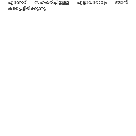
എന്നോട് സഹകരിച്ചിട്ടുള്ള എല്ലാവരോടും ഞാൻ
കടപ്പെട്ടിരിക്കുന്നു.