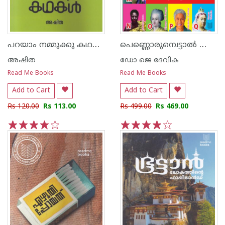
പറയാം നമ്മുക്കു കഥകള്‍
പെണ്ണൊരുമ്പെട്ടാൽ ലോകം മാറുന്നു
അഷിത
ഡോ ജെ ദേവിക
Read Me Books
Read Me Books
Add to Cart
Add to Cart
Rs 120.00
Rs 113.00
Rs 499.00
Rs 469.00
1
2
3
4
5
1
2
3
4
5