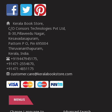
Kerala Book Store,
C/O Consors Technologies Pvt Ltd,
B-30,Pillaveedu Nagar,
Kesavadasapuram,
Pattom P O, Pin 695004
Thiruvananthapuram,
Kerala, India.
+919447945175,
+91471-2554670,
+91471-4851175
customer.care@keralabookstore.com
MENUS