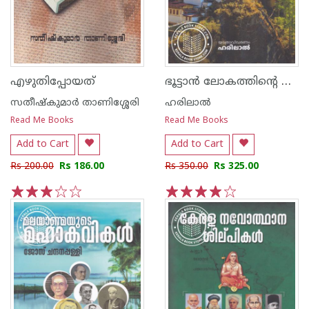
ഭൂട്ടാന്‍ ലോകത്തിന്റെ ഹാപ്പിലാന്റ്
എഴുതിപ്പോയത്
സതീഷ്കുമാര്‍ താണിശ്ശേരി
ഹരിലാല്‍
Read Me Books
Read Me Books
Add to Cart
Add to Cart
Rs 200.00
Rs 186.00
Rs 350.00
Rs 325.00
1
2
3
4
5
1
2
3
4
5