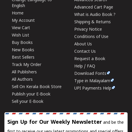
Change Language to
Advanced Search
English
Advanced Cart Page
Home
What is Audio Book ?
My Account
Shipping & Returns
View Cart
Privacy Notice
Wish List
Conditions of Use
Buy Books
About Us
New Books
Contact Us
Best Sellers
Request a Book
Track My Order
Help / FAQ
All Publishers
Download Fonts
All Authors
Type in Malayalam
Sell On Kerala Book Store
UPI Payments Help
Publish your E-Book
Sell your E-Book
Sign Up for Our Weekly Newsletter
and be the
first to receive our very latest promotions and special offers.