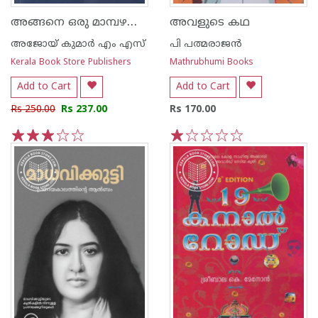
അങ്ങനെ ഒരു മാമ്പഴക്കാലം
അവളുടെ കഥ
അജോയ് കുമാര്‍ എം എസ്
പി പത്മരാജന്‍
Kerala Book Store Publishers
Mathrubhumi Books
Add to Cart
Add to Cart
Rs 250.00
Rs 237.00
Rs 170.00
1
2
3
4
5
1
2
3
4
5