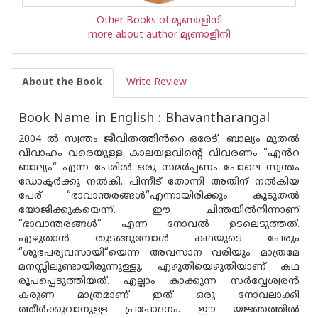
Other Books of മൃണാളിനി
more about author മൃണാളിനി
About the Book
Write Review
Book Name in English : Bhavantharangal
2004 ൽ സ്വന്തം ജീവിതത്തിൻറെ ഒരേട്, ബാല്യം മുതൽ
വിവാഹം വരെയുള്ള കാലയളവിൻ്റെ വിവരണം “എൻറ
ബാല്യം“ എന്ന പേരിൽ ഒരു സമർപ്പണം പോലെ സ്വന്തം
ഡോക്ടർക്കു നൽകി. പിന്നീട് തോന്നി അതിന് നൽകിയ
പേര് “ഭാവാന്തരങ്ങൾ“എന്നായിരിക്കും കൂടുതൽ
യോജിക്കുകയെന്ന്. ഈ ചിന്തയിൽനിന്നാണ്
“ഭാവാന്തരങ്ങൾ“ എന്ന നോവൽ ഉടലെടുത്തത്.
എഴുതാൻ തുടങ്ങുമ്പോൾ കഥയുടെ പേരും
“ശുഭപര്യവസായി“യെന്ന അവസാന വരിയും മാത്രമേ
മനസ്സിലുണ്ടായിരുന്നുള്ളു. എഴുതിയെഴുതിയാണ് കഥ
രൂപപ്പെടുത്തിയത്. എല്ലാം കാക്കുന്ന സർവ്വേശ്വരൻ
കരുണ മാത്രമാണ് ഇത് ഒരു നോവലാക്കി
ത്തീർക്കുവാനുള്ള പ്രചോദനം. ഈ യജ്ഞത്തിൽ