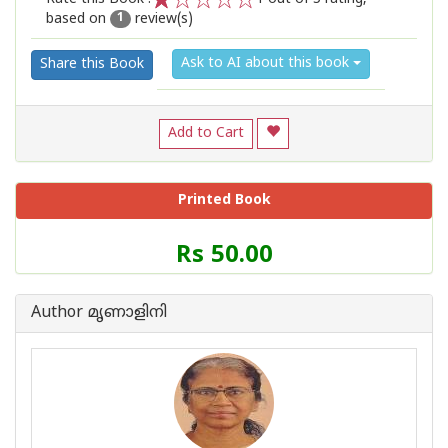
based on
review(s)
1
2
3
4
5
1
Ask to AI about this book
Share this Book
Add to Cart
Printed Book
Price
Rs 50.00
of
this
Book
Author മൃണാളിനി
is