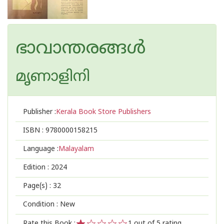
ഭാവാന്തരങ്ങൾ
മൃണാളിനി
Publisher :
Kerala Book Store Publishers
ISBN :
9780000158215
Language :
Malayalam
Edition :
2024
Page(s) :
32
Condition : New
Rate this Book :
1
out of 5 rating,