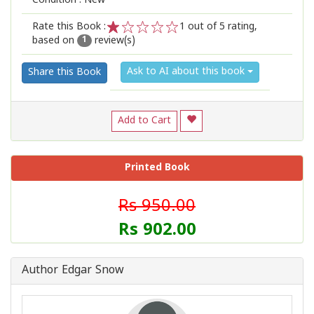
Condition : New
Rate this Book :
1
out of 5 rating,
based on
review(s)
1
2
3
4
5
1
Ask to AI about this book
Share this Book
Add to Cart
Printed Book
Rs 950.00
Rs 902.00
Author Edgar Snow