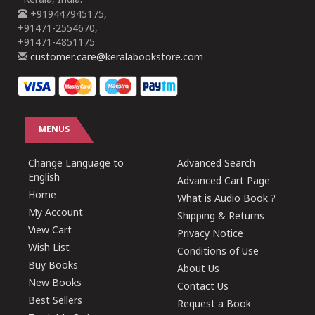
Kerala, India.
+919447945175,
+91471-2554670,
+91471-4851175
customer.care@keralabookstore.com
MENUS
Change Language to
Advanced Search
English
Advanced Cart Page
Home
What is Audio Book ?
My Account
Shipping & Returns
View Cart
Privacy Notice
Wish List
Conditions of Use
Buy Books
About Us
New Books
Contact Us
Best Sellers
Request a Book