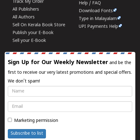
Track My Order
Help / FAQ
All Publishers
Download Fonts
All Authors
Type in Malayalam
Sell On Kerala Book Store
UPI Payments Help
Publish your E-Book
Sell your E-Book
Sign Up for Our Weekly Newsletter
and be the
first to receive our very latest promotions and special offers.
We don't spam!
Name
Email
Marketing permission
Subscribe to list