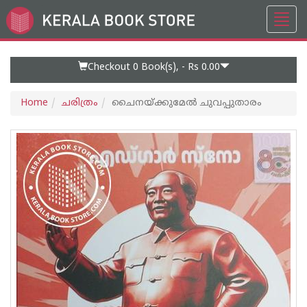
Toggl
Go
navig
to
Home
Page
Checkout 0
Book(s), -
Rs 0.00
Home
ചരിത്രം
ചൈനയ്ക്കുമേൽ ചുവപ്പുതാരം