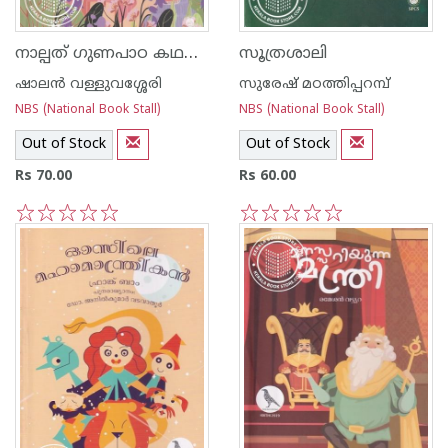
നാല്പത് ഗുണപാഠ കഥകൾ
സൂത്രശാലി
ഷാലന്‍ വള്ളുവശ്ശേരി
സുരേഷ് മഠത്തിപ്പറമ്പ്
NBS (National Book Stall)
NBS (National Book Stall)
Out of Stock
Out of Stock
Rs 70.00
Rs 60.00
1
2
3
4
5
1
2
3
4
5