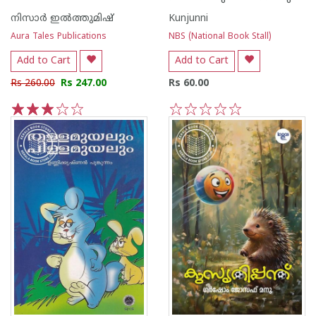
നിസാർ ഇൽത്തുമിഷ്
Kunjunni
Aura Tales Publications
NBS (National Book Stall)
Add to Cart
Add to Cart
Rs 260.00
Rs 247.00
Rs 60.00
1
2
3
4
5
1
2
3
4
5