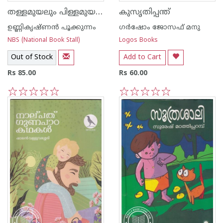
തള്ളമുയലും പിള്ളമുയലും
കുസൃതിപ്പന്ത്
ഉണ്ണികൃഷ്ണന്‍ പൂക്കുന്നം
ഗർഷോം ജോസഫ് മനു
NBS (National Book Stall)
Logos Books
Out of Stock
Add to Cart
Rs 85.00
Rs 60.00
1
2
3
4
5
1
2
3
4
5