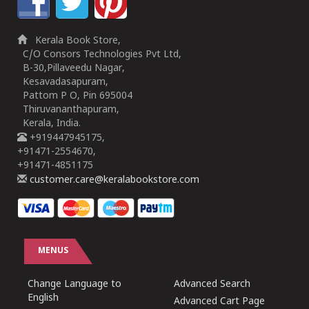
Kerala Book Store,
C/O Consors Technologies Pvt Ltd,
B-30,Pillaveedu Nagar,
Kesavadasapuram,
Pattom P O, Pin 695004
Thiruvananthapuram,
Kerala, India.
+919447945175,
+91471-2554670,
+91471-4851175
customer.care@keralabookstore.com
MENUS
Change Language to
Advanced Search
English
Advanced Cart Page