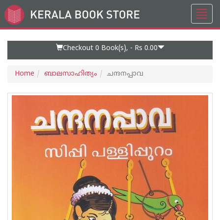
Toggl
Go
navig
to
Home
Page
Checkout 0
Book(s), -
Rs 0.00
Home
ബാലസാഹിത്യം
ചന്ദനപ്പാവ