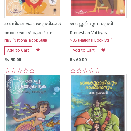
ഓസിലെ മഹാമാന്ത്രികൻ
മനസ്സറിയുന്ന മന്ത്രി
ഡോ അനില്‍കുമാര്‍ വടവാതൂര്‍
Rameshan Vattiyara
NBS (National Book Stall)
NBS (National Book Stall)
Add to Cart
Add to Cart
Rs 90.00
Rs 60.00
1
2
3
4
5
1
2
3
4
5