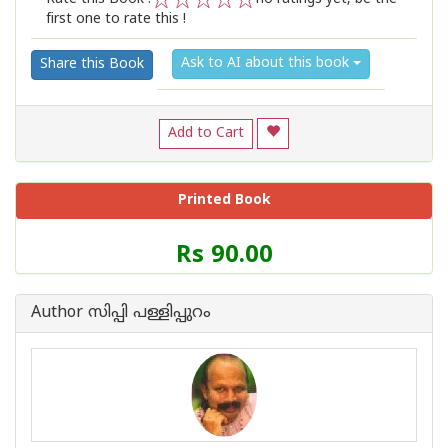
first one to rate this !
1
2
3
4
5
Ask to AI about this book
Share this Book
Add to Cart
Printed Book
Price
Rs 90.00
of
this
Book
Author സിപ്പി പള്ളിപ്പുറം
is