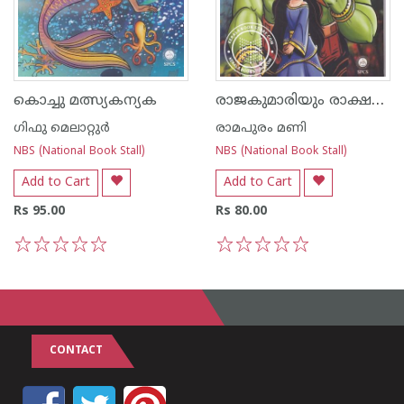
രാജകുമാരിയും രാക്ഷസനും
കൊച്ചു മത്സ്യകന്യക
ഗിഫു മെലാറ്റുര്‍‌
രാമപുരം മണി
NBS (National Book Stall)
NBS (National Book Stall)
Add to Cart
Add to Cart
Rs 95.00
Rs 80.00
1
2
3
4
5
1
2
3
4
5
CONTACT