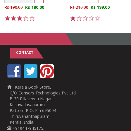
Rs 190.00
Rs 180.00
Rs 210.00
Rs 199.00
1
2
3
4
5
1
2
3
4
5
CONTACT
Kerala Book Store,
C/O Consors Technologies Pvt Ltd,
B-30,Pillaveedu Nagar,
Kesavadasapuram,
Pattom P O, Pin 695004
Thiruvananthapuram,
Kerala, India.
+919447945175,