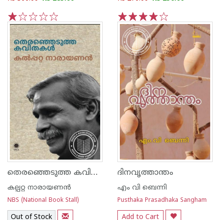
1
2
3
4
5
1
2
3
4
5
തെരഞ്ഞെടുത്ത കവിതകൾ
ദിനവൃത്താന്തം
കല്പറ്റ നാരായണന്‍
എം വി ബെന്നി
NBS (National Book Stall)
Pusthaka Prasadhaka Sangham
Out of Stock
Add to Cart