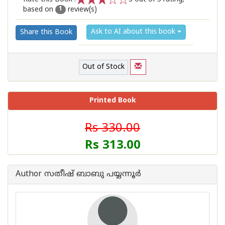
based on
review(s)
1
2
3
4
5
1
Ask to AI about this book
Share this Book
Out of Stock
Printed Book
Rs 330.00
Rs 313.00
Author സതീഷ് ബാബു പയ്യന്നൂര്‍