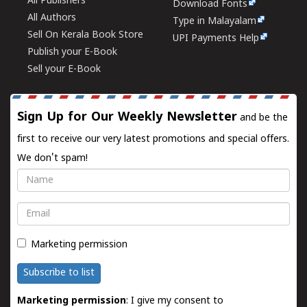
All Publishers
Download Fonts
All Authors
Type in Malayalam
Sell On Kerala Book Store
UPI Payments Help
Publish your E-Book
Sell your E-Book
Sign Up for Our Weekly Newsletter
and be the
first to receive our very latest promotions and special offers.
We don't spam!
Name
Email
Marketing permission
Subscribe to list
Marketing permission
: I give my consent to