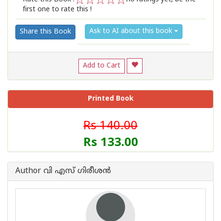
first one to rate this !
1
2
3
4
5
Ask to AI about this book
Share this Book
Add to Cart
Printed Book
Rs 140.00
Rs 133.00
Author വി എസ് ഗിരീശൻ