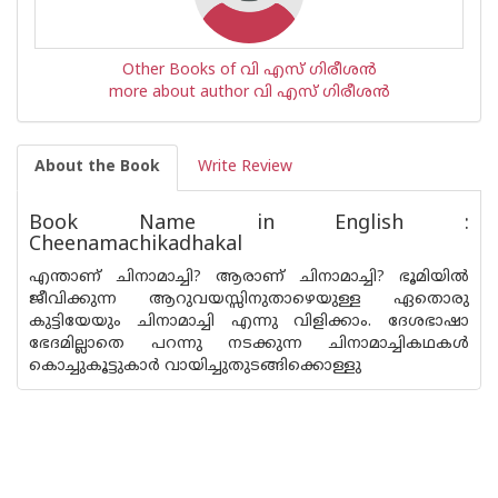
Other Books of വി എസ് ഗിരീശൻ
more about author വി എസ് ഗിരീശൻ
About the Book
Write Review
Book Name in English :
Cheenamachikadhakal
എന്താണ് ചിനാമാച്ചി? ആരാണ് ചിനാമാച്ചി? ഭൂമിയിൽ
ജീവിക്കുന്ന ആറുവയസ്സിനുതാഴെയുള്ള ഏതൊരു
കുട്ടിയേയും ചിനാമാച്ചി എന്നു വിളിക്കാം. ദേശഭാഷാ
ഭേദമില്ലാതെ പറന്നു നടക്കുന്ന ചിനാമാച്ചികഥകൾ
കൊച്ചുകൂട്ടുകാർ വായിച്ചുതുടങ്ങിക്കൊള്ളു