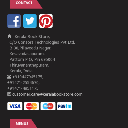
CONTACT
Kerala Book Store,
C/O Consors Technologies Pvt Ltd,
B-30,Pillaveedu Nagar,
Kesavadasapuram,
Pattom P O, Pin 695004
Thiruvananthapuram,
Kerala, India.
+919447945175,
+91471-2554670,
+91471-4851175
customer.care@keralabookstore.com
MENUS