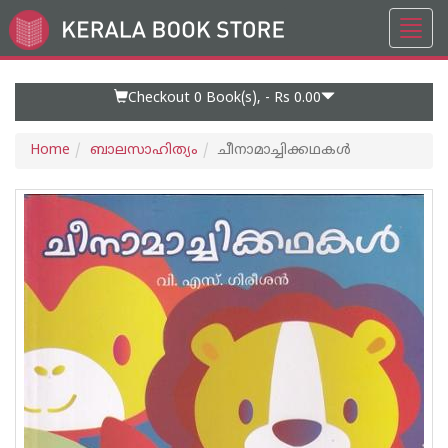
Toggl
Go
navig
to
Home
Page
Checkout 0
Book(s), -
Rs 0.00
Home
ബാലസാഹിത്യം
ചീനാമാച്ചിക്കഥകൾ