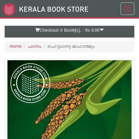
Toggl
Go
navig
to
Home
Page
Checkout 0
Book(s), -
Rs 0.00
Home
പഠനം
ചെറുധാന്യ മാഹാത്മ്യം