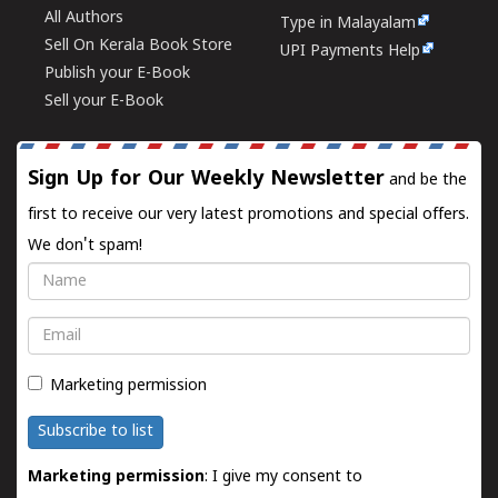
All Authors
Type in Malayalam
Sell On Kerala Book Store
UPI Payments Help
Publish your E-Book
Sell your E-Book
Sign Up for Our Weekly Newsletter
and be the
first to receive our very latest promotions and special offers.
We don't spam!
Name
Email
Marketing permission
Subscribe to list
Marketing permission
: I give my consent to