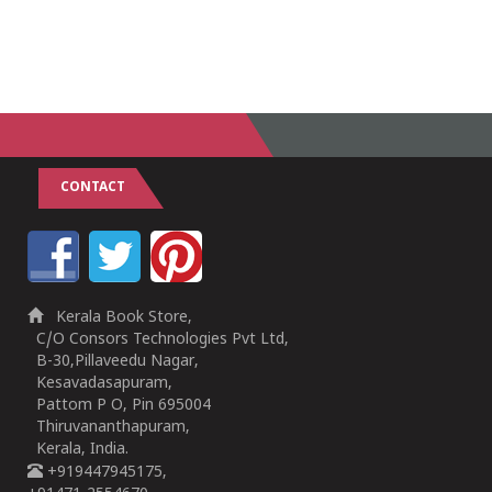
CONTACT
Kerala Book Store,
C/O Consors Technologies Pvt Ltd,
B-30,Pillaveedu Nagar,
Kesavadasapuram,
Pattom P O, Pin 695004
Thiruvananthapuram,
Kerala, India.
+919447945175,