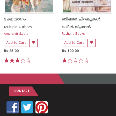
ദക്ഷയാഗം
ഒടിഞ്ഞ ചിറകുകൾ
Multiple Authors
ഖലീല്‍ ജിബ്രാന്‍
Amarchitrakatha
Rachana Books
Add to Cart
Add to Cart
Rs 85.00
Rs 100.00
1
2
3
4
5
1
2
3
4
5
CONTACT