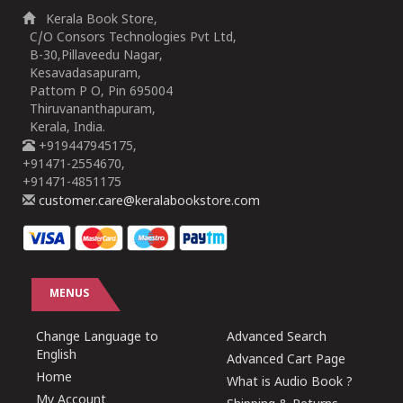
Kerala Book Store,
C/O Consors Technologies Pvt Ltd,
B-30,Pillaveedu Nagar,
Kesavadasapuram,
Pattom P O, Pin 695004
Thiruvananthapuram,
Kerala, India.
+919447945175,
+91471-2554670,
+91471-4851175
customer.care@keralabookstore.com
MENUS
Change Language to
Advanced Search
English
Advanced Cart Page
Home
What is Audio Book ?
My Account