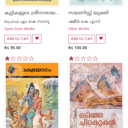
കുട്ടികളുടെ ശ്രീനാരായണഗുരു
സയണിസ്റ്റ് യുക്തി
പ്രൊഫ എം കെ സാനു
ഷമീർ കെ എസ്
Open Door Media
Other Books
Add to Cart
Add to Cart
Rs 95.00
Rs 100.00
1
2
3
4
5
1
2
3
4
5