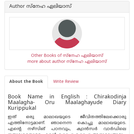
Book
Author സ്നേഹ ഏലിയാസ്
is
Other Books of സ്നേഹ ഏലിയാസ്
more about author സ്നേഹ ഏലിയാസ്
About the Book
Write Review
Book Name in English : Chirakodinja
Maalagha- Oru Maalaghayude Diary
Kurippukal
ഇത് ഒരു മാലാഖയുടെ ജീവിതത്തിലേക്കൊരു
എത്തിനോട്ടമാണ്. ഞാനെന്ന കൊച്ചു മാലാഖയുടെ.
എൻ്റെ നഴ്‌സിങ് പഠനവും, ക്വാൻസർ വാർഡിലെ