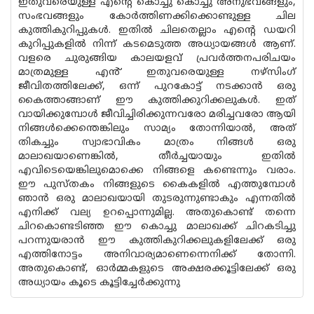
ഇതുവരെയുള്ള എൻ്റെ കൊച്ചു കൊച്ചു അനുഭവങ്ങളും,
സംഭവങ്ങളും കോർത്തിണക്കിക്കൊണ്ടുള്ള ചില
കുത്തികുറിപ്പുകൾ. ഇതിൽ ചിലതെല്ലാം എൻ്റെ ഡയറി
കുറിപ്പുകളിൽ നിന്ന് കടമെടുത്ത അധ്യായങ്ങൾ ആണ്.
വളരെ ചുരുങ്ങിയ കാലയളവ് പ്രവർത്തനപരിചയം
മാത്രമുള്ള എൻ് ഇതുവരെയുള്ള നഴ്‌സിംഗ്
ജീവിതത്തിലേക്ക്, ഒന്ന് പുറകോട്ട് നടക്കാൻ ഒരു
കൈത്താങ്ങാണ് ഈ കുത്തിക്കുറിക്കലുകൾ. ഇത്
വായിക്കുമ്പോൾ ജീവിച്ചിരിക്കുന്നവരോ മരിച്ചവരോ ആയി
നിങ്ങൾക്കെന്തെങ്കിലും സാമ്യം തോന്നിയാൽ, അത്
തികച്ചും സ്വാഭാവികം മാത്രം നിങ്ങൾ ഒരു
മാലാഖയാണെങ്കിൽ, തീർച്ചയായും ഇതിൽ
എവിടെയെങ്കിലുമൊക്കെ നിങ്ങളെ കണ്ടെന്നും വരാം.
ഈ പുസ്തകം നിങ്ങളുടെ കൈകളിൽ എത്തുമ്പോൾ
ഞാൻ ഒരു മാലാഖയായി തുടരുന്നുണ്ടാകും എന്നതിൽ
എനിക്ക് വല്യ ഉറപ്പൊന്നുമില്ല. അതുകൊണ്ട് തന്നെ
ചിറകൊണ്ടടിഞ്ഞ ഈ കൊച്ചു മാലാഖക്ക് ചിറകടിച്ചു
പറന്നുയരാൻ ഈ കുത്തികുറിക്കലുകളിലേക്ക് ഒരു
എത്തിനോട്ടം അനിവാര്യമാണെന്നെനിക്ക് തോന്നി.
അതുകൊണ്ട്, ഓർമ്മകളുടെ അക്ഷരക്കൂട്ടിലേക്ക് ഒരു
അധ്യായം കൂടെ കൂട്ടിച്ചേർക്കുന്നു