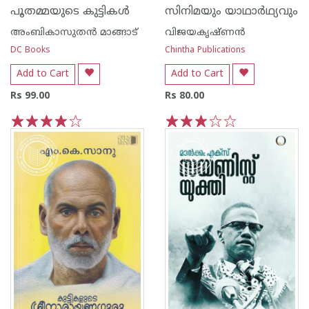
പൂതമ്മയുടെ കുട്ടികള്‍
സിനിമയും യാഥാര്‍ഥ്യവും
അംബികാസുതന്‍ മാങ്ങാട്
വിജയകൃഷ്ണന്‍
DC Books
Chintha Publications
Add to Cart
Add to Cart
Rs 99.00
Rs 80.00
1
2
3
4
5
1
2
3
4
5