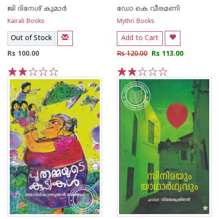
ജി ദിനേശ് കുമാര്‍
ഡോ കെ വീരമണി
Kairali Books
Mythri Books
Out of Stock
Add to Cart
Rs 100.00
Rs 120.00
Rs 113.00
1
2
3
4
5
1
2
3
4
5