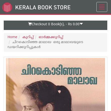
Toggl
Go
navig
to
Home
Page
Checkout 0
Book(s), -
Rs 0.00
Home
കുറിപ്പ്‌
ഓര്‍മ്മക്കുറിപ്പ്‌
ചിറകൊടിഞ്ഞ മാലാഖ- ഒരു മാലാഖയുടെ
ഡയറിക്കുറിപ്പുകൾ