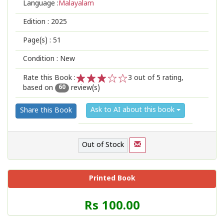
Language :
Malayalam
Edition :
2025
Page(s) :
51
Condition : New
Rate this Book :
3
out of 5 rating,
based on
review(s)
1
2
3
4
5
60
Ask to AI about this book
Share this Book
Out of Stock
Printed Book
Price
Rs 100.00
of
this