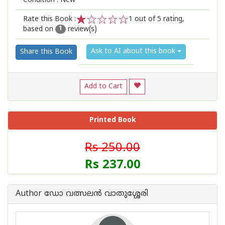
Condition : New
Rate this Book :
1
out of 5 rating,
based on
review(s)
1
2
3
4
5
1
Ask to AI about this book
Share this Book
Add to Cart
Printed Book
Rs 250.00
Rs 237.00
Author ഡോ വത്സലന്‍ വാതുശ്ശേരി