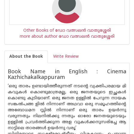
Other Books of ഡോ വത്സലന്‍ വാതുശ്ശേരി
more about author ഡോ വത്സലന്‍ വാതുശ്ശേരി
About the Book
Write Review
Book Name in English : Cinema
Kazhichakalkappuram
’ഒരു താരം ഉണ്ടായിത്തീരുന്നത് നടൻ്റെ വ്യക്തിപരമായ മി
കവുകൾ കൊണ്ടുമാത്രമല്ല, ഒരു ജനതയുടെ ഇച്ഛകൾ
കൊണ്ടു കുടിയാണ്. ഒരു ജനത ഉള്ളിൽ പേറുന്ന നായക
സങ്കൽപങ്ങ ളിൽ നിന്നാണ് അഥവാ ഒരു സമൂഹത്തിൻ്റെ
അബോധമന സ്സിൽ നിന്നാണ് ഒരു താരം ഉയർന്നു
വരുന്നതും നിലനിൽക്കു ന്നതും ഓരോ ജനതയുടെയും
ഉള്ളിൽ പ്രവർത്തിക്കുന്ന അള വുകൾക്കനുസരിച്ചേ ആ
നാട്ടിലെ താരങ്ങൾ ഉയർന്നു വരൂ’