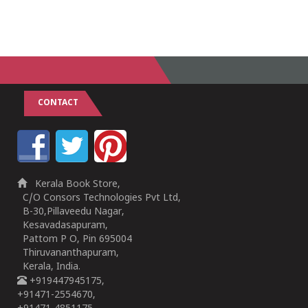
CONTACT
Kerala Book Store,
C/O Consors Technologies Pvt Ltd,
B-30,Pillaveedu Nagar,
Kesavadasapuram,
Pattom P O, Pin 695004
Thiruvananthapuram,
Kerala, India.
+919447945175,
+91471-2554670,