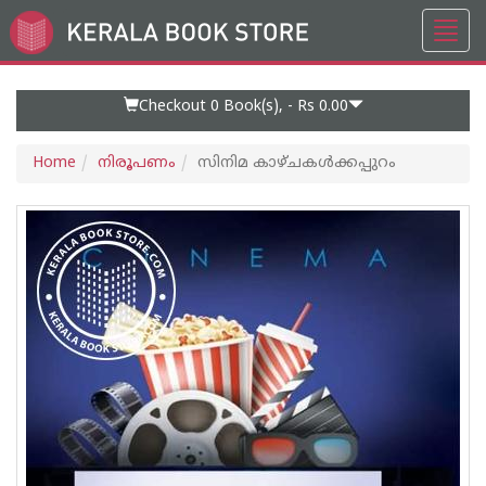
Toggl
Go
navig
to
Home
Page
Checkout 0
Book(s), -
Rs 0.00
Home
നിരൂപണം
സിനിമ കാഴ്ചകൾക്കപ്പുറം