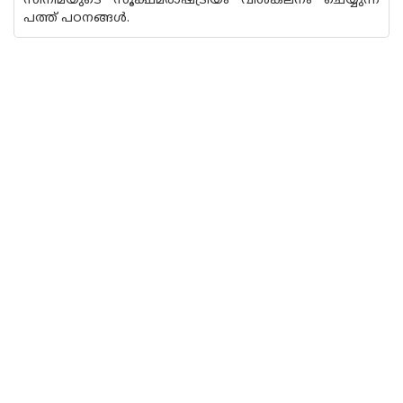
സിനിമയുടെ സൂക്ഷ്‌മരാഷ്ട്രീയം വിശകലനം ചെയ്യുന്ന
പത്ത് പഠനങ്ങൾ.