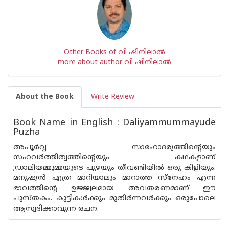
Other Books of വി ഷിനിലാല്‍
more about author വി ഷിനിലാല്‍
About the Book
Write Review
Book Name in English : Daliyammummayude
Puzha
അപൂർവ്വ സാഹോദര്യത്തിന്റെയും
സഹവർത്തിത്വത്തിന്റെയും കഥകളാണ്
;ഡാലിയമ്മൂമ്മയുടെ പുഴയും തീവണ്ടിയിൽ ഒരു കിളിയും.
മനുഷ്യൻ എത്ര മാറിയാലും മാറാത്ത സ്‌നേഹം എന്ന
ഭാവത്തിന്റെ ഉജ്ജ്വലമായ അവതരണമാണ് ഈ
പുസ്തകം. കുട്ടികൾക്കും മുതിർന്നവർക്കും ഒരുപോലെ
ആസ്വദിക്കാവുന്ന രചന.