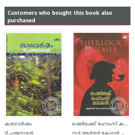
Customers who bought this book also
purchased
ഷെര്‍ലക്ക് ഹോംസ് കഥകള്‍
കാലവര്‍ഷം
ടി പത്മനാഭന്‍
സര്‍ ആര്‍തര്‍ കോനന്‍ ഡോയല്‍