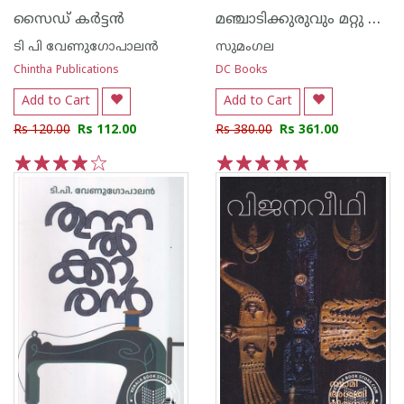
മഞ്ചാടിക്കുരുവും മറ്റു ബാലനോവലുകളും
സൈഡ് കര്‍ട്ടന്‍
ടി പി വേണുഗോപാലന്‍
സുമംഗല
Chintha Publications
DC Books
Add to Cart
Add to Cart
Rs 120.00
Rs 112.00
Rs 380.00
Rs 361.00
1
2
3
4
5
1
2
3
4
5