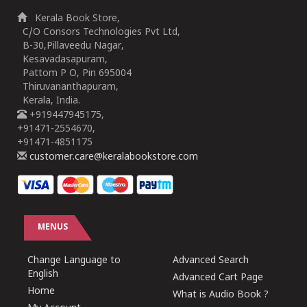
Kerala Book Store,
C/O Consors Technologies Pvt Ltd,
B-30,Pillaveedu Nagar,
Kesavadasapuram,
Pattom P O, Pin 695004
Thiruvananthapuram,
Kerala, India.
+919447945175,
+91471-2554670,
+91471-4851175
customer.care@keralabookstore.com
MENUS
Change Language to
Advanced Search
English
Advanced Cart Page
Home
What is Audio Book ?