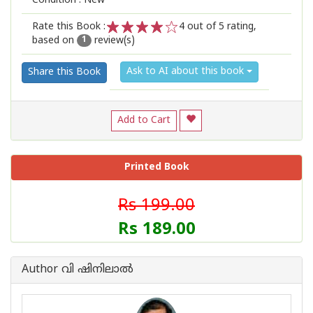
Condition : New
Rate this Book :
4
out of 5 rating,
based on
review(s)
1
2
3
4
5
1
Ask to AI about this book
Share this Book
Add to Cart
Printed Book
Rs 199.00
Rs 189.00
Author വി ഷിനിലാല്‍