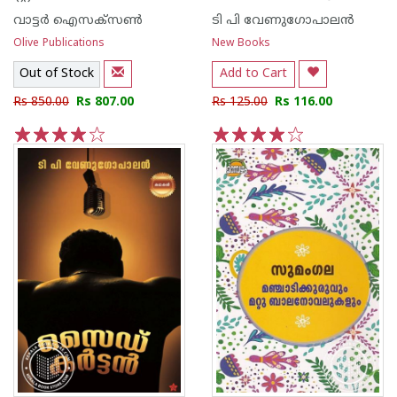
വാട്ടര്‍ ഐസക്സണ്‍
ടി പി വേണുഗോപാലന്‍
Olive Publications
New Books
Out of Stock
Add to Cart
Rs 850.00
Rs 807.00
Rs 125.00
Rs 116.00
1
2
3
4
5
1
2
3
4
5