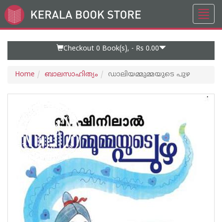
Toggl
Go
navig
to
Home
Page
Checkout 0
Book(s), -
Rs 0.00
Home
ബാലസാഹിത്യം
ഡാലിയമ്മുമ്മയുടെ പുഴ