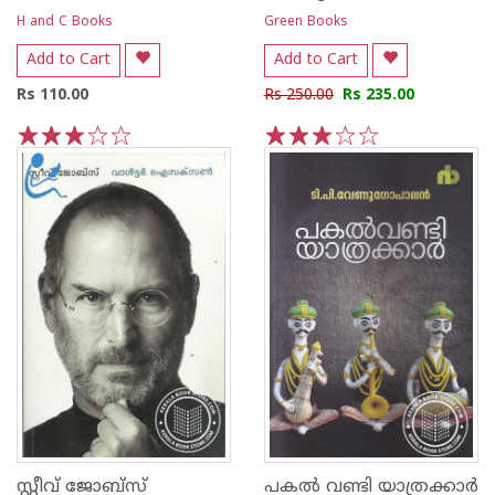
H and C Books
Green Books
Add to Cart
Add to Cart
Rs 110.00
Rs 250.00
Rs 235.00
1
2
3
4
5
1
2
3
4
5
സ്റ്റീവ് ജോബ്സ്
പകല്‍ വണ്ടി യാത്രക്കാര്‍