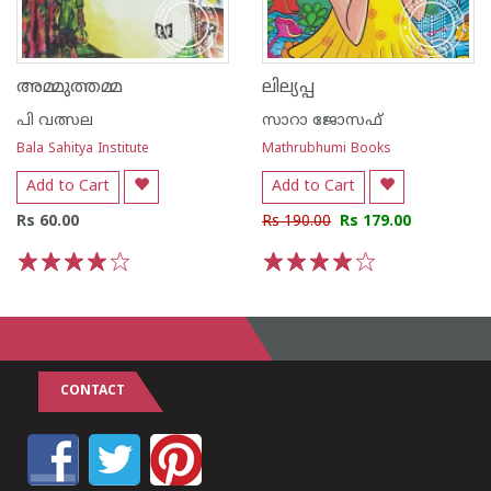
അമ്മുത്തമ്മ
ലില്യപ്പ
പി വത്സല
സാറാ ജോസഫ്
Bala Sahitya Institute
Mathrubhumi Books
Add to Cart
Add to Cart
Rs 60.00
Rs 190.00
Rs 179.00
1
2
3
4
5
1
2
3
4
5
CONTACT