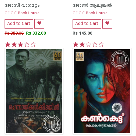
ജോസി വാഗമറ്റം
ജോണ്‍‌ ആലുങ്കല്‍‌
C I C C Book House
C I C C Book House
Add to Cart
Add to Cart
Rs 350.00
Rs 332.00
Rs 145.00
1
2
3
4
5
1
2
3
4
5