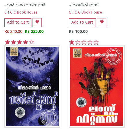
എന്‍ കെ ശശിധരന്‍
പതാലില്‍ തമ്പി
C I C C Book House
C I C C Book House
Add to Cart
Add to Cart
Rs 240.00
Rs 225.00
Rs 100.00
1
2
3
4
5
1
2
3
4
5