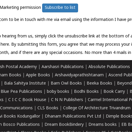
Marketing permission
Subscribe to list
com to be in touch with me via email using the information I have pr
 hearing from us, simply click the unsubscribe link at the bottom of
k here.
By submitting this form, you agree that we may process your 
nth, and if there are any special occasions. No more than 4 mails in 
sh Postal Academy
|
Aarshasri Publications
|
Absolute Publications
ham Books
|
Apple Books
|
Arshavidyaprathishtanam
|
Ascend Publ
|
Bala Sahitya Institute
|
Barn Owl Books
|
Beeka Books
|
Beyond
|
Blue Pea Publications
|
boby books
|
Bodhi Books
|
Book Carry
|
B
ks
|
C I C C Book House
|
C N N Publishers
|
Carmel International P
k Communications
|
CLS Books
|
College Of Architecture Trivandrum
vi Books Kodungallor
|
Dhanam Publications Pvt Ltd
|
Dimple Book
 Bosco Publications
|
Dream BookBindery
|
Dreams books
|
EB B