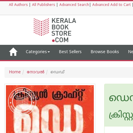
All Authors
|
All Publishers
|
Advanced Search
|
Advanced Add to Cart
Categories
Best Sellers
Browse Books
Ne
Home
നോവല്‍
ഡെഡ്
ഡെ
ക്രിസ്റ