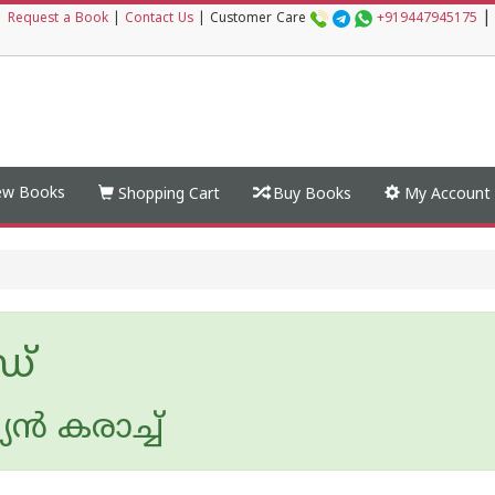
|
|
Request a Book
|
Contact Us
|
Customer Care
+919447945175
w Books
Shopping Cart
Buy Books
My Account
ഡ്
്റ്യൻ കരാച്ച്