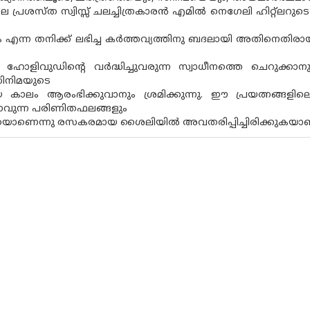
െ പ്രശസ്ത സ്വിസ്സ് ചലച്ചിത്രകാരൻ എമിൽ നെഗേലി ഹിറ്റ്ലറുടെ ന
ുക എന്ന തനിക്ക് ലഭിച്ച കർത്തവ്യത്തിനു ബദലായി അതിനെതിരാ
ോളിവുഡിന്റെ വർദ്ധിച്ചുവരുന്ന സ്വാധീനത്തെ ചെറുക്കാ
സിനിമയുടെ
 കാലം ആരംഭിക്കുവാനും ശ്രമിക്കുന്നു. ഈ പ്രയത്നങ്ങളി
ടാവുന്ന പരിണിതഫലങ്ങളും
യാണെന്നു രസകരമായ ശൈലിയിൽ അവതരിപ്പിച്ചിരിക്കുകയാണ് 