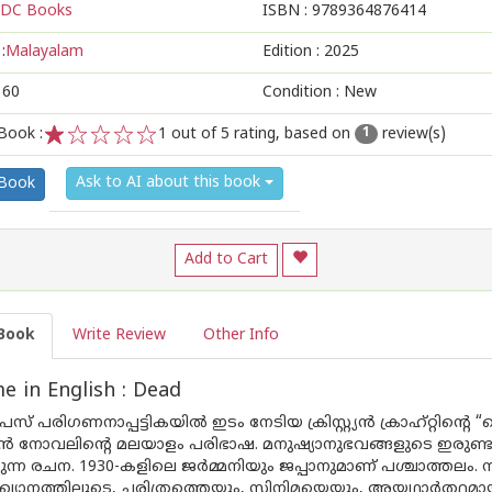
DC Books
ISBN :
9789364876414
:
Malayalam
Edition :
2025
160
Condition : New
Book :
1
out of 5 rating, based on
review(s)
1
1
2
3
4
5
Ask to AI about this book
 Book
Add to Cart
Book
Write Review
Other Info
 in English : Dead
സ് പരിഗണനാപ്പട്ടികയിൽ ഇടം നേടിയ ക്രിസ്റ്റ്യൻ ക്രാഹ്റ്റിന്റെ
മൻ നോവലിന്റെ മലയാളം പരിഭാഷ. മനുഷ്യാനുഭവങ്ങളുടെ ഇരുണ
ങുന്ന രചന. 1930-കളിലെ ജർമ്മനിയും ജപ്പാനുമാണ് പശ്ചാത്തല
്യാനത്തിലൂടെ, ചരിത്രത്തെയും, സിനിമയെയും, അയഥാർത്ഥമായ