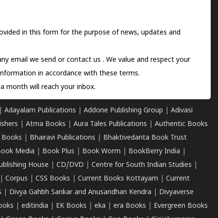
ovided in this form for the purpose of news, updates and
 any email we send or
contact us
. We value and respect your
information in accordance with these terms.
a month will reach your inbox.
|
Adayalam Publications
|
Addone Publishing Group
|
Adivasi
ishers
|
Atma Books
|
Aura Tales Publications
|
Authentic Books
 Books
|
Bhairavi Publications
|
Bhaktivedanta Book Trust
ook Media
|
Book Plus
|
Book Worm
|
BookBerry India
|
ublishing House
|
CD/DVD
|
Centre for South Indian Studies
|
|
Corpus
|
CSS Books
|
Current Books Kottayam
|
Current
s
|
Divya Gahbh Sankar and Anusandhan Kendra
|
Divyaverse
ooks
|
editindia
|
EK Books
|
eka
|
era Books
|
Evergreen Books