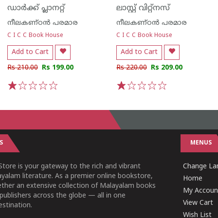
ഡാര്‍ക്ക് പ്ലാനറ്റ്
ലാസ്റ്റ് വിറ്റ്നസ്
നീലകണ്ഠന്‍ പരമാര
നീലകണ്ഠന്‍ പരമാര
C I C C Book House
C I C C Book House
Add to Cart
Add to Cart
Rs 210.00
Rs 199.00
Rs 220.00
Rs 209.00
1
2
3
4
5
1
2
3
4
5
S
MENUS
tore is your gateway to the rich and vibrant
Change Lan
yalam literature. As a premier online bookstore,
Home
ether an extensive collection of Malayalam books
My Accoun
publishers across the globe — all in one
View Cart
stination.
Wish List