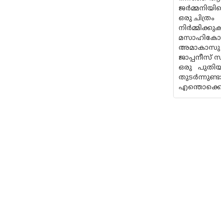
ജർമ്മനിയില
ഒരു ചിത്രം
നിർമ്മിക്ക
മസാഹികോ
അമാകാസു ഹ
ജാപ്പനീസ് 
ഒരു പുതിയ
തുടർന്നുണ്
എന്തൊക്കെ