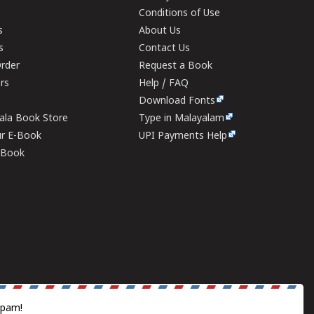
Conditions of Use
s
About Us
s
Contact Us
rder
Request a Book
ers
Help / FAQ
Download Fonts
rala Book Store
Type in Malayalam
ur E-Book
UPI Payments Help
E-Book
spam!