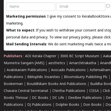
Name
Email
Marketing permission
: I give my consent to KeralaBookStore.
marketing.
What to expect
: If you wish to withdraw your consent and stop
personal data and privacy. To view our privacy policy, please
clic
Mail Sending Intervals
: We do sent marketing mails twice a mo
Publishers
:
AOI Kerala Chapter
|
3000 BC Script Museum
|
Aaka
Munnetra Sangam (AMS)
|
aesthetics
|
Amarchitrakatha
|
Anand
|
Avalokanam Publications
|
Avocado Publications
|
Azhimukham
Publications
|
Biblophilic Insanities
|
Bloomsburry Publishing Plc
Bookerman
|
Bouddhikam Books And Publications
|
Buddha Boo
Chavara Central Secretariat
|
Chintha Publications
|
CISSA
|
Clic
Books Thrissur
|
DC Books
|
DC Life
|
DeeBee Publications
|
De
Publications
|
DJ Publications
|
Dolphin Books
|
Don Books
|
Don