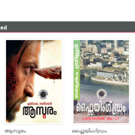
sed
ആസുരം
ഫ്ലൈയിംഗ്‌ഡ്രം