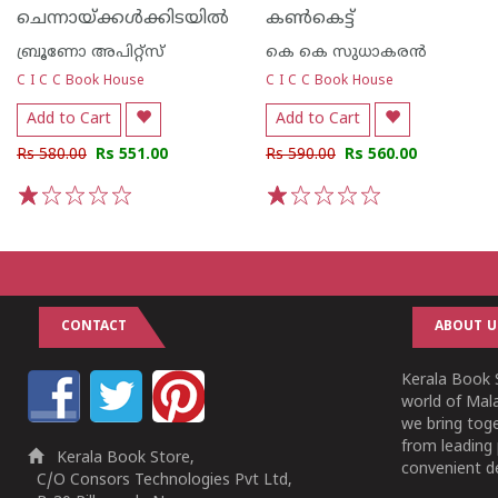
ചെന്നായ്ക്കള്‍ക്കിടയില്‍
കണ്‍കെട്ട്
ബ്രൂണോ അപിറ്റ്സ്
കെ കെ സുധാകര‌ന്‍
C I C C Book House
C I C C Book House
Add to Cart
Add to Cart
Rs 580.00
Rs 551.00
Rs 590.00
Rs 560.00
1
2
3
4
5
1
2
3
4
5
CONTACT
ABOUT U
Kerala Book S
world of Mala
we bring tog
from leading 
Kerala Book Store,
convenient de
C/O Consors Technologies Pvt Ltd,