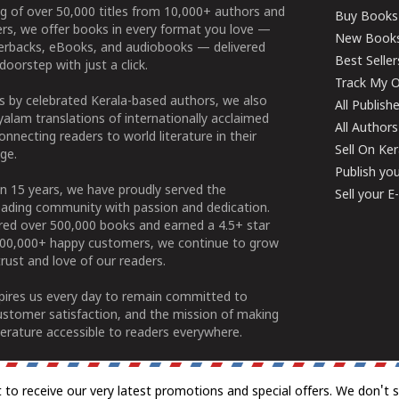
g of over 50,000 titles from 10,000+ authors and
Buy Books
ers, we offer books in every format you love —
New Book
perbacks, eBooks, and audiobooks — delivered
Best Seller
doorstep with just a click.
Track My O
 by celebrated Kerala-based authors, we also
All Publish
alam translations of internationally acclaimed
All Authors
connecting readers to world literature in their
Sell On Ke
ge.
Publish yo
n 15 years, we have proudly served the
Sell your 
ading community with passion and dedication.
ered over 500,000 books and earned a 4.5+ star
100,000+ happy customers, we continue to grow
rust and love of our readers.
spires us every day to remain committed to
ustomer satisfaction, and the mission of making
erature accessible to readers everywhere.
t to receive our very latest promotions and special offers. We don't 