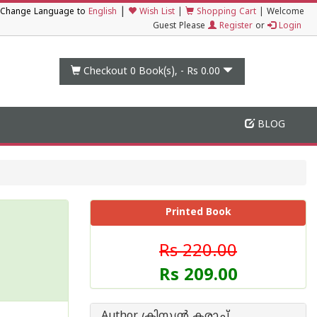
|
Change Language to
English
Wish List
|
Shopping Cart
|
Welcome
Guest Please
Register
or
Login
Checkout 0
Book(s), -
Rs 0.00
BLOG
Printed Book
Rs 220.00
Rs 209.00
Author ക്രിസ്റ്റ്യൻ കരാച്ച്