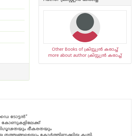
Other Books of ക്രിസ്റ്റ്യൻ കരാച്ച്
more about author ക്രിസ്റ്റ്യൻ കരാച്ച്
 “ഡൈ ടോട്ടൻ“
്ട കോണുകളിലേക്ക്
ം. നിഗൂഢതയും ഭീകരതയും
 തത്ത്വങ്ങളെയും കോർത്തിണക്കിയ കൃതി.