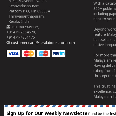
B-30,Pillaveedu Nagar,
With a catalo
Kesavadasapuram,
350+ publish
Pattom P O, Pin 695004
including pa
Thiruvananthapuram,
right to your 
Kerala, India.
+919447945175,
Beyond works
+91471-2554670,
feature Malay
+91471-4851175
bestsellers, 
customer.care@keralabookstore.com
native langua
For more tha
Malayalam re
Having deliv
rating from 
through the t
This trust in
excellence, c
Malayalam lit
Sign Up for Our Weekly Newsletter
and be the firs