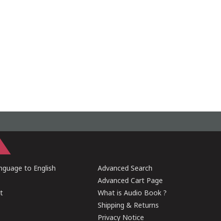
guage to English
Advanced Search
Advanced Cart Page
t
What is Audio Book ?
Shipping & Returns
Privacy Notice