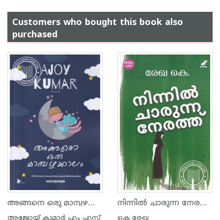
Customers who bought this book also
purchased
അങ്ങനെ ഒരു മാമ്പഴക്കാലം
നിന്നില്‍ ചാരുന്ന നേരത്ത്‌
അജോയ് കുമാര്‍ എം എസ്
കെ രേഖ