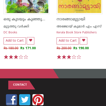
ഒരു കുടയും കുഞ്ഞുപെങ്ങളും
നാരങ്ങാമുട്ടായി
മുട്ടത്തു വര്‍ക്കി
അജോയ് കുമാര്‍ എം എസ്
DC Books
Kerala Book Store Publishers
Add to Cart
Add to Cart
Rs 180.00
Rs 171.00
Rs 200.00
Rs 190.00
1
2
3
4
5
1
2
3
4
5
CONTACT