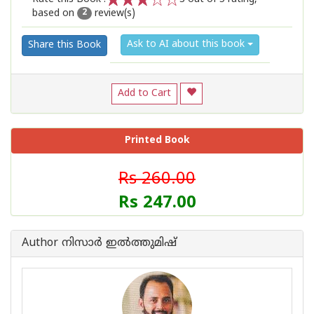
based on
review(s)
1
2
3
4
5
2
Ask to AI about this book
Share this Book
Add to Cart
Printed Book
Rs 260.00
Rs 247.00
Author നിസാർ ഇൽത്തുമിഷ്