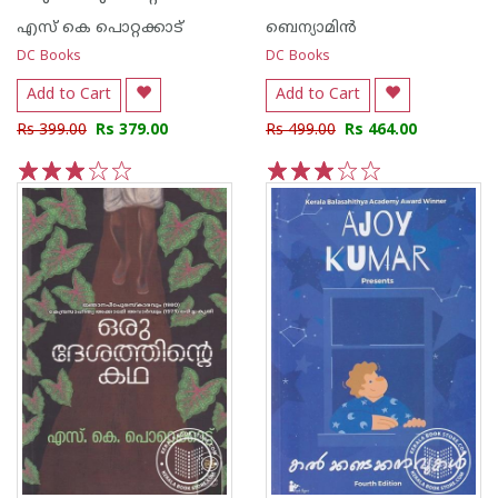
എസ്‌ കെ പൊറ്റക്കാട്‌
ബെന്യാമിന്‍
DC Books
DC Books
Add to Cart
Add to Cart
Rs 399.00
Rs 379.00
Rs 499.00
Rs 464.00
1
2
3
4
5
1
2
3
4
5