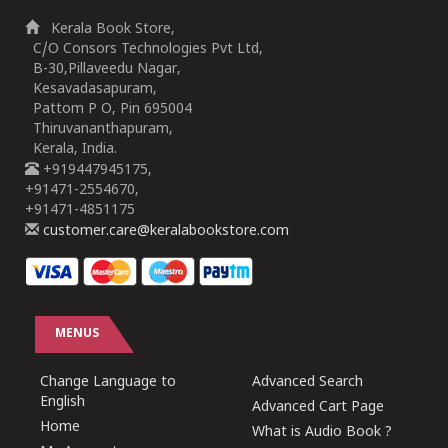
Kerala Book Store,
C/O Consors Technologies Pvt Ltd,
B-30,Pillaveedu Nagar,
Kesavadasapuram,
Pattom P O, Pin 695004
Thiruvananthapuram,
Kerala, India.
+919447945175,
+91471-2554670,
+91471-4851175
customer.care@keralabookstore.com
MENUS
Change Language to
Advanced Search
English
Advanced Cart Page
Home
What is Audio Book ?