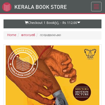
Toggl
Go
navig
to
Home
Page
Checkout 1
Book(s), -
Rs 112.00
Home
നോവല്‍
ദായമ്മക്കൈ