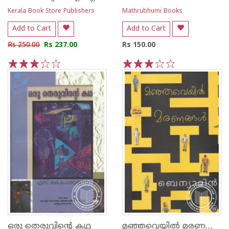
Kerala Book Store Publishers
Mathrubhumi Books
Add to Cart
Add to Cart
Rs 250.00
Rs 237.00
Rs 150.00
1
2
3
4
5
1
2
3
4
5
മഞ്ഞവെയില്‍ മരണങ്ങള്‍
ഒരു തെരുവിന്റെ കഥ