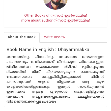
Other Books of നിസാർ ഇൽത്തുമിഷ്
more about author നിസാർ ഇൽത്തുമിഷ്
About the Book
Write Review
Book Name in English : Dhayammakkai
ദൈവത്തിനും പിശാചിനും വേണ്ടാത്ത ജന്മങ്ങളെന്ന
പാപഭാരവും പേറിക്കൊണ്ട് ജീവിക്കുന്ന ഹിജഡകളുടെ
ജീവിതത്തിലെ ഭയാനകമായ നിമിഷം! മുറിച്ചെടുത്ത
ലിംഗത്തിൽ നിന്ന് ചീറ്റിയൊഴുകുന്ന രക്തമെടുത്ത്
ദേഹമാസകലം തേച്ചുപിടിപ്പിക്കുമ്പോൾ വീടിൻ്റെ
പിന്നാമ്പുറത്ത് ആറടി നീളത്തിൽ ഒരു കുഴി
വെട്ടിക്കഴിഞ്ഞിട്ടുണ്ടാകും. ഇന്ത്യൻ സാഹിത്യത്തിൽ
ഇന്നേവരെ ആരും എഴുതാൻ ഒരുമ്പെട്ടിട്ടില്ലാത്ത
ആഖ്യാനം. അച്ചടിക്കപ്പെടുംമുമ്പേ ചലച്ചിത്രമാകൻ
തിരഞ്ഞെടുക്കപ്പെട്ട പ്രമേയം