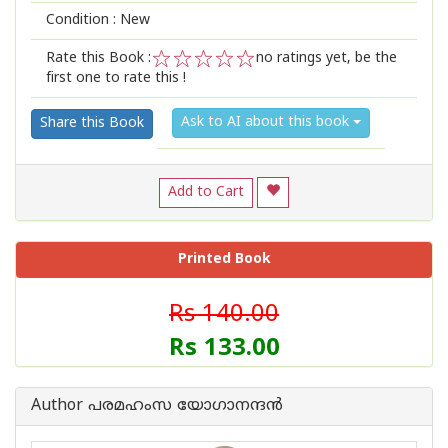
Condition : New
Rate this Book :
no ratings yet, be the
first one to rate this !
1
2
3
4
5
Ask to AI about this book
Share this Book
Add to Cart
Printed Book
Rs 140.00
Rs 133.00
Author പരമഹംസ യോഗാനന്ദന്‍