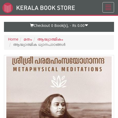
Toggl
Go
navig
to
Home
Page
Checkout 0
Book(s), -
Rs 0.00
Home
മതം
ആദ്ധ്യാത്മികം
ആദ്ധ്യാത്മിക ധ്യാനപാഠങ്ങള്‍