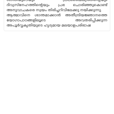
ശാന്തിയുടെയും പ്രപഞ്ചൈക്യത്തിന്റെയും
ദിവ്യസ്‌നേഹത്തിന്റെയും പ്രഭ ചൊരിഞ്ഞുകൊണ്ട്
അനുവാചകരെ സ്വയം തിരിച്ചറിവിലേക്കു നയിക്കുന്നു.
ആത്മാവിനെ ശാന്തമാക്കാന്‍ അതീന്ദ്രിയജ്ഞാനത്തെ
യോഗാപാഠങ്ങളിലൂടെ അവതരിപ്പിക്കുന്ന
അപൂര്‍വ്വകൃതിയുടെ ഹൃദ്യമായ മലയാളപരിഭാഷ