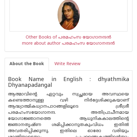
Other Books of പരമഹംസ യോഗാനന്ദന്‍
more about author പരമഹംസ യോഗാനന്ദന്‍
About the Book
Write Review
Book Name in English : dhyathmika
Dhyanapadangal
ആത്മാവിന്റെ ഏറ്റവും സ്വച്ഛമായ അവസ്ഥയെ
കണ്ടെത്താനുള്ള വഴി നിര്‍ദ്ദേശിക്കുകയാണ്
ആദ്ധ്യാത്മികധ്യാനപാഠങ്ങളിലൂടെ ശ്രീശ്രീ
പരമഹംസയോഗാനന്ദ. അതിപ്രാചീനമായ
യോഗാജ്ഞാനത്തെ ആധുനികകാലത്തിന്റെ
ജ്ഞാനതൃഷ്ണ ശമിപ്പിക്കാനുതകുംവിധം ഇതില്‍
അവതരിപ്പിക്കുന്നു. ഇതിലെ ഓരോ വരിയും