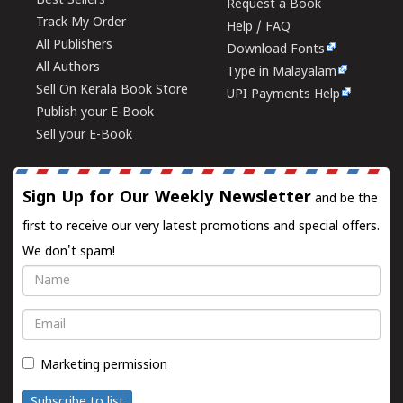
Best Sellers
Request a Book
Track My Order
Help / FAQ
All Publishers
Download Fonts
All Authors
Type in Malayalam
Sell On Kerala Book Store
UPI Payments Help
Publish your E-Book
Sell your E-Book
Sign Up for Our Weekly Newsletter
and be the
first to receive our very latest promotions and special offers.
We don't spam!
Name
Email
Marketing permission
Subscribe to list