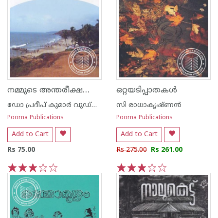
നമ്മുടെ അന്തരീക്ഷവും കാലാവസ്ഥാ ഘടകങ്ങ‌ളും
ഒറ്റയടിപ്പാതകള്‍
ഡോ പ്രദീപ് കുമാര്‍ വുഡ്നില്‍
സി രാധാകൃഷ്ണന്‍
Poorna Publications
Poorna Publications
Add to Cart
Add to Cart
Rs 75.00
Rs 275.00
Rs 261.00
1
2
3
4
5
1
2
3
4
5