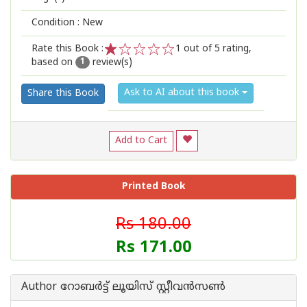
Condition : New
Rate this Book :
1
out of 5 rating,
based on
review(s)
1
2
3
4
5
1
Ask to AI about this book
Share this Book
Add to Cart
Printed Book
Rs 180.00
Rs 171.00
Author റോബര്‍ട്ട് ലൂയിസ് സ്റ്റീവന്‍സണ്‍