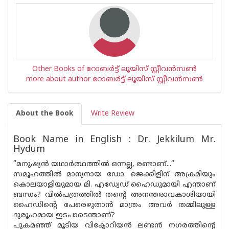
Other Books of റോബര്‍ട്ട് ലൂയിസ് സ്റ്റീവന്‍സണ്‍
more about author റോബര്‍ട്ട് ലൂയിസ് സ്റ്റീവന്‍സണ്‍
About the Book
Write Review
Book Name in English : Dr. Jekkilum Mr.
Hydum
“മനുഷ്യൻ യഥാർത്ഥത്തിൽ ഒന്നല്ല, രണ്ടാണ്...“
സമൂഹത്തിൽ മാന്യനായ ഡോ. ജെക്കിളിന് അക്രമിയും
കൊലയാളിയുമായ മി. എഡ്വേഡ് ഹൈഡുമായി എന്താണ്
ബന്ധം? വിൽപത്രത്തിൽ തന്റെ അനന്തരാവകാശിയായി
ഹൈഡിന്റെ പേരെഴുതാൻ മാത്രം അവർ തമ്മിലുള്ള
ദുരൂഹമായ ഇടപാടെന്താണ്?
പുകമഞ്ഞ് മൂടിയ വി‌ക്ടോറിയൻ ലണ്ടൻ നഗരത്തിൻ്റെ