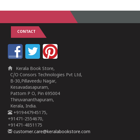
1
2
3
4
5
1
2
3
4
5
CONTACT
Kerala Book Store,
C/O Consors Technologies Pvt Ltd,
B-30,Pillaveedu Nagar,
Kesavadasapuram,
Pattom P O, Pin 695004
Thiruvananthapuram,
Kerala, India.
+919447945175,
+91471-2554670,
+91471-4851175
customer.care@keralabookstore.com