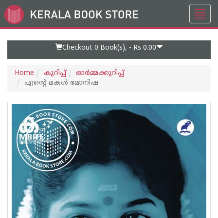
Toggl
Go
navig
to
Home
Page
Checkout 0
Book(s), -
Rs 0.00
Home
കുറിപ്പ്‌
ഓര്‍മ്മക്കുറിപ്പ്‌
എന്റെ മകള്‍ മോനിഷ