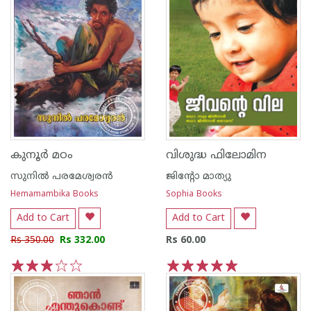
കുനൂര്‍ മഠം
വിശുദ്ധ ഫിലോമിന
സുനില്‍ പരമേശ്വരന്‍
ജിന്റോ മാത്യു
Hemamambika Books
Sophia Books
Add to Cart
Add to Cart
Rs 350.00
Rs 332.00
Rs 60.00
1
2
3
4
5
1
2
3
4
5