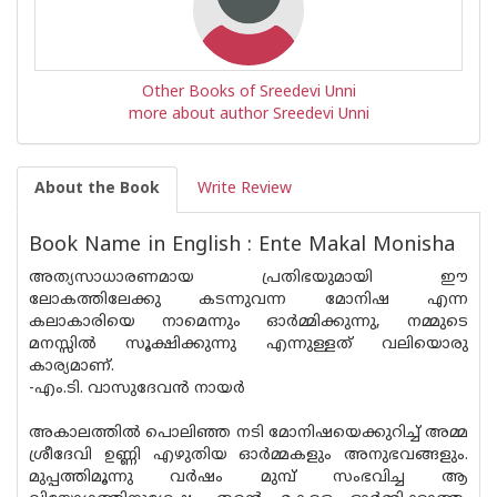
Other Books of Sreedevi Unni
more about author Sreedevi Unni
About the Book
Write Review
Book Name in English : Ente Makal Monisha
അത്യസാധാരണമായ പ്രതിഭയുമായി ഈ
ലോകത്തിലേക്കു കടന്നുവന്ന മോനിഷ എന്ന
കലാകാരിയെ നാമെന്നും ഓര്‍മ്മിക്കുന്നു, നമ്മുടെ
മനസ്സില്‍ സൂക്ഷിക്കുന്നു എന്നുള്ളത് വലിയൊരു
കാര്യമാണ്.
-എം.ടി. വാസുദേവന്‍ നായര്‍
അകാലത്തില്‍ പൊലിഞ്ഞ നടി മോനിഷയെക്കുറിച്ച് അമ്മ
ശ്രീദേവി ഉണ്ണി എഴുതിയ ഓര്‍മ്മകളും അനുഭവങ്ങളും.
മുപ്പത്തിമൂന്നു വര്‍ഷം മുമ്പ് സംഭവിച്ച ആ