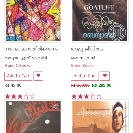
നാം മറക്കാതിരിക്കണം
ആടു ജീവിതം
തനൂജ എസ് ഭട്ടതിരി
ബെന്യാമിന്‍
H and C Books
Green Books
Add to Cart
Add to Cart
Rs 45.00
Rs 300.00
Rs 285.00
1
2
3
4
5
1
2
3
4
5