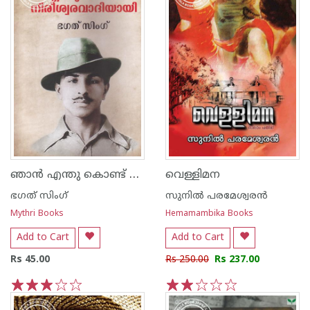
ഞാന്‍ എന്തു കൊണ്ട് നിരീശ്വരവാദിയായി
വെള്ളിമന
ഭഗത് സിംഗ്
സുനില്‍ പരമേശ്വരന്‍
Mythri Books
Hemamambika Books
Add to Cart
Add to Cart
Rs 45.00
Rs 250.00
Rs 237.00
1
2
3
4
5
1
2
3
4
5