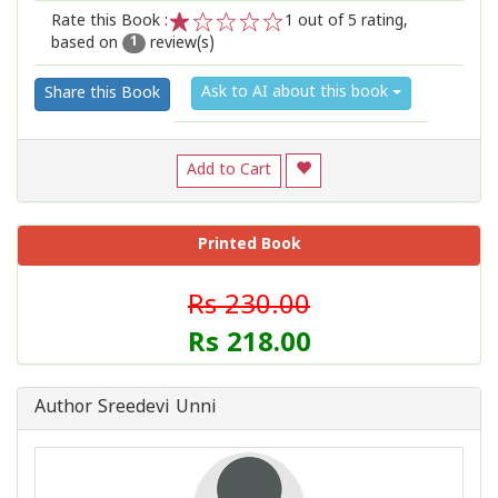
Rate this Book :
1
out of 5 rating,
based on
review(s)
1
2
3
4
5
1
Ask to AI about this book
Share this Book
Add to Cart
Printed Book
Rs 230.00
Rs 218.00
Author Sreedevi Unni