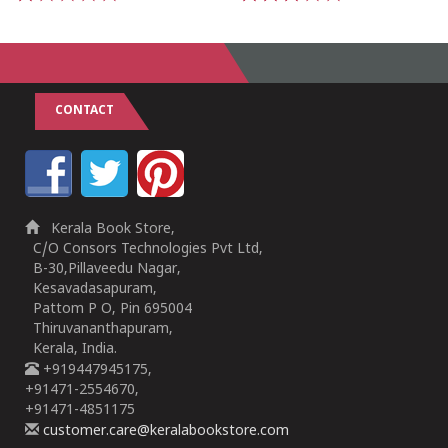
1
2
3
4
5
1
2
3
4
5
CONTACT
Kerala Book Store,
C/O Consors Technologies Pvt Ltd,
B-30,Pillaveedu Nagar,
Kesavadasapuram,
Pattom P O, Pin 695004
Thiruvananthapuram,
Kerala, India.
+919447945175,
+91471-2554670,
+91471-4851175
customer.care@keralabookstore.com