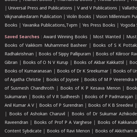
|
Universal Press and Publications
|
V and V Publications
|
Vallath
Vikjnanakedaram Publication
|
Violin Books
|
Vision Millennium Pu
Books
|
Yavanika Publications,Tvpm
|
Yes Press Books
|
Yogoda S
Saved Searches
:
Award Winning Books
|
Most Wanted
|
Must
Books of Vaikkom Muhammed Basheer
|
Books of S K Pottak
Radhakrishnan
|
Books of Sippy Pallipuram
|
Books of Kiliroor R
Gibran
|
Books of O N V Kurup
|
Books of Akbar Kakkattil
|
Boo
Books of Kumaranasan
|
Books of Dr K Sreekumar
|
Books of U
of Agatha Christie
|
Books of Joysee
|
Books of M P Veerendra 
of Susmesh Chandhroth
|
Books of K P Kesava Menon
|
Book
Sukumaran
|
Books of V R Sudheesh
|
Books of P Padmarajan
Anil Kumar A V
|
Books of P Surendran
|
Books of K B Sreedevi
|
Books of Ashokan Charuvil
|
Books of Dr Sukumar Azhikod
Raveendran
|
Books of Prof P A Varghese
|
Books of Kakkana
Content Sybdicate
|
Books of Ravi Menon
|
Books of Akkitham 