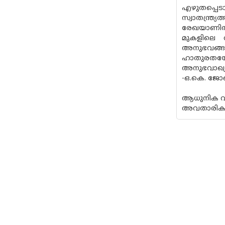
എഴുതപ്പെടാ
സ്വാതന്ത്ര
രേഖയാണിത്.
മുകളിലെ വി
അനുഭവങ്ങ
ഹാതുരതയോ
അനുഭവാഖ്യ
-ഒ.കെ. ജോ
ആധുനിക വയന
അവതാരിക: 