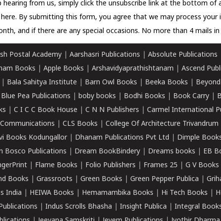
 hearing from us, simply click the unsubscribe link at the bottom of
k here.
By submitting this form, you agree that we may process your 
nth, and if there are any special occasions. No more than 4 mails in 
sh Postal Academy
|
Aarshasri Publications
|
Absolute Publications
ham Books
|
Apple Books
|
Arshavidyaprathishtanam
|
Ascend Publ
|
Bala Sahitya Institute
|
Barn Owl Books
|
Beeka Books
|
Beyond
|
Blue Pea Publications
|
boby books
|
Bodhi Books
|
Book Carry
|
B
ks
|
C I C C Book House
|
C N N Publishers
|
Carmel International P
k Communications
|
CLS Books
|
College Of Architecture Trivandrum
vi Books Kodungallor
|
Dhanam Publications Pvt Ltd
|
Dimple Book
 Bosco Publications
|
Dream BookBindery
|
Dreams books
|
EB B
ngerPrint
|
Flame Books
|
Folio Publishers
|
Frames 25
|
G V Books
nd Books
|
Grassroots
|
Green Books
|
Green Pepper Publica
|
Grih
s India
|
HEIWA Books
|
Hemamambika Books
|
Hi Tech Books
|
H
Publications
|
Indus Scrolls Bhasha
|
Insight Publica
|
Integral Book
lications
|
Jeevana Samskriti
|
Jeyem Publications
|
Jyothir Dharma