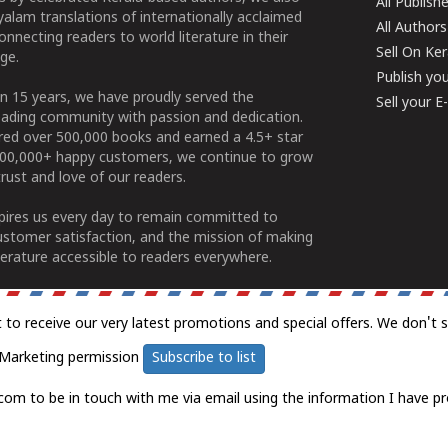
All Publish
alam translations of internationally acclaimed
All Authors
connecting readers to world literature in their
Sell On Ke
ge.
Publish yo
n 15 years, we have proudly served the
Sell your 
ading community with passion and dedication.
ered over 500,000 books and earned a 4.5+ star
100,000+ happy customers, we continue to grow
rust and love of our readers.
spires us every day to remain committed to
ustomer satisfaction, and the mission of making
erature accessible to readers everywhere.
t to receive our very latest promotions and special offers. We don't 
Marketing permission
Subscribe to list
com to be in touch with me via email using the information I have pr