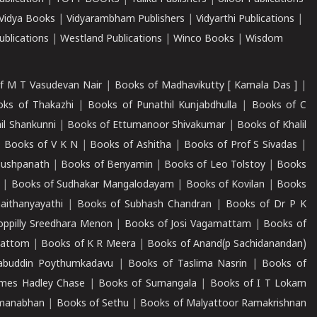
Vidya Books
|
Vidyarambham Publishers
|
Vidyarthi Publications
|
blications
|
Westland Publications
|
Winco Books
|
Wisdom
f M T Vasudevan Nair
|
Books of Madhavikutty [ Kamala Das ]
|
ks of Thakazhi
|
Books of Punathil Kunjabdhulla
|
Books of C
il Shankunni
|
Books of Ettumanoor Shivakumar
|
Books of Khalil
|
Books of V K N
|
Books of Ashitha
|
Books of Prof S Sivadas
|
Pushpanath
|
Books of Benyamin
|
Books of Leo Tolstoy
|
Books
|
Books of Sudhakar Mangalodayam
|
Books of Kovilan
|
Books
aithanyayathi
|
Books of Subhash Chandran
|
Books of Dr P K
oppilly Sreedhara Menon
|
Books of Josi Vagamattam
|
Books of
mattom
|
Books of K R Meera
|
Books of Anand(p Sachidanandan)
abuddin Poythumkadavu
|
Books of Taslima Nasrin
|
Books of
ames Hadley Chase
|
Books of Sumangala
|
Books of I T Lokam
dmanabhan
|
Books of Sethu
|
Books of Malyattoor Ramakrishnan