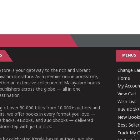
S
MENUS
tore is your gateway to the rich and vibrant
Change Lan
yalam literature. As a premier online bookstore,
Home
ether an extensive collection of Malayalam books
My Accoun
publishers across the globe — all in one
View Cart
stination.
Wish List
g of over 50,000 titles from 10,000+ authors and
Buy Books
ers, we offer books in every format you love —
New Book
perbacks, eBooks, and audiobooks — delivered
Best Seller
doorstep with just a click.
Track My O
 by celebrated Kerala-based authors, we also