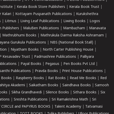
nstitute
|
Kerala Book Store Publishers
|
Kerala Book Trust
|
r Kalari
|
Kottayam Puspanath Publications
|
Kurukshethra
s
|
Litmus
|
Living Leaf Publications
|
Liwing Books
|
Logos
 Publishers
|
MaluBen Publications
|
Mambazham
|
Manavata
|
Mathrubhumi Books
|
Mathrukula Darma Raksha Ashramam
|
ayana Gurukula Publications
|
NBS (National Book Stall)
|
tion
|
Niyatham Books
|
North Carter Publishing House
|
P Kesavadev Trust
|
Padmashree Publications
|
Palliyara
ublications
|
Payal Books
|
Pegasus
|
Pen Books Pvt Ltd
|
santhi Publications
|
Pravda Books
|
Print House Publications
|
 Books
|
Raspberry Books
|
Rat Books
|
Read Me Books
|
Red
ahitya Akademi
|
Saikatham Books
|
Saindhava Books
|
Samooh
ooks
|
Sikha Grandhavedi
|
Silence Books
|
Sithara Books
|
Six
cations
|
Sreshta Publications
|
Sri Ramakrishna Math
|
Sri
 CIRCLE and PAPYRUS BOOKS
|
Talent Academy
|
Tatvamasi
ublication
|
TOTT BOOKS
|
Tulika Publishers
|
Ulloor Publications