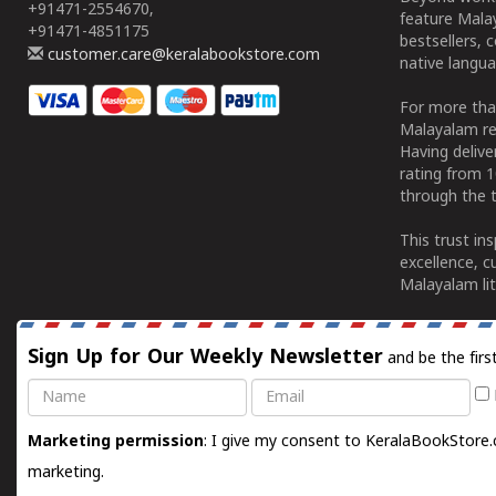
+91471-2554670,
feature Malay
+91471-4851175
bestsellers, 
customer.care@keralabookstore.com
native langua
For more tha
Malayalam re
Having deliv
rating from 
through the t
This trust in
excellence, c
Malayalam lit
Sign Up for Our Weekly Newsletter
and be the firs
Name
Email
Marketing permission
: I give my consent to KeralaBookStore.
marketing.