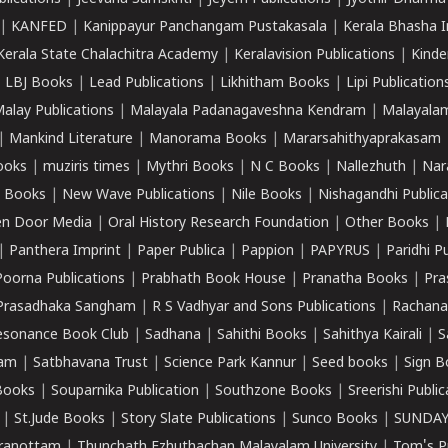
|
KANFED
|
Kanippayur Panchangam Pustakasala
|
Kerala Bhasha I
Kerala State Chalachitra Academy
|
Keralavision Publications
|
Kinde
|
LBJ Books
|
Lead Publications
|
Likhitham Books
|
Lipi Publication
alay Publications
|
Malayala Padanagaveshna Kendram
|
Malayalam
|
Mankind Literature
|
Manorama Books
|
Mararsahithyaprakasam
ooks
|
muziris times
|
Mythri Books
|
N C Books
|
Nallezhuth
|
Nar
 Books
|
New Wave Publications
|
Nile Books
|
Nishagandhi Publica
n Door Media
|
Oral History Research Foundation
|
Other Books
|
|
Panthera Imprint
|
Paper Publica
|
Pappion
|
PAPYRUS
|
Paridhi P
Poorna Publications
|
Prabhath Book House
|
Pranatha Books
|
Pra
Prasadhaka Sangham
|
R S Vadhyar and Sons Publications
|
Rachana
esonance Book Club
|
Sadhana
|
Sahithi Books
|
Sahithya Kairali
|
S
kam
|
Satbhavana Trust
|
Science Park Kannur
|
Seed books
|
Sign B
Books
|
Souparnika Publication
|
Southzone Books
|
Sreerishi Publi
|
St.Jude Books
|
Story Slate Publications
|
Sunco Books
|
SUNDAY
iranottam
|
Thunchath Ezhuthachan Malayalam University
|
Tom's P