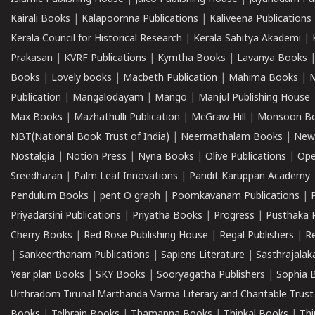
Kairali Books
|
Kalapoornna Publications
|
Kaliveena Publications
Kerala Council for Historical Research
|
Kerala Sahitya Akademi
|
Prakasan
|
KVRF Publications
|
Kymtha Books
|
Lavanya Books
Books
|
Lovely books
|
Macbeth Publication
|
Mahima Books
|
M
Publication
|
Mangalodayam
|
Mango
|
Manjul Publishing House
Max Books
|
Mazhathulli Publication
|
McGraw-Hill
|
Monsoon B
NBT(National Book Trust of India)
|
Neermathalam Books
|
New
Nostalgia
|
Notion Press
|
Nyna Books
|
Olive Publications
|
Ope
Sreedharan
|
Palm Leaf Innovations
|
Pandit Karuppan Academy
Pendulum Books
|
pent O graph
|
Poomkavanam Publications
|
Priyadarsini Publications
|
Priyatha Books
|
Progress
|
Pusthaka 
Cherry Books
|
Red Rose Publishing House
|
Regal Publishers
|
R
|
Sankeerthanam Publications
|
Sapiens Literature
|
Sasthrajala
Year plan Books
|
SKY Books
|
Sooryagatha Publishers
|
Sophia 
Urthradom Tirunal Marthanda Varma Literary and Charitable Trust
Books
|
Telbrain Books
|
Thamanna Books
|
Thinkal Books
|
Th