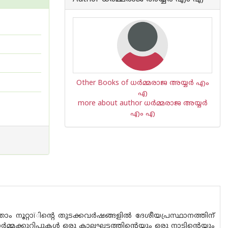
Other Books of ധർമ്മരാജ അയ്യർ എം
എ
more about author ധർമ്മരാജ അയ്യർ
എം എ
 നൂറ്റാïിന്റെ തുടക്കവര്‍ഷങ്ങളില്‍ ദേശീയപ്രസ്ഥാനത്തിന്
ക്കുറിപ്പുകള്‍ ഒരു കാലഘട്ടത്തിന്റെയും ഒരു നാടിന്റെയും