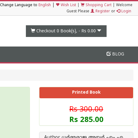
|
Change Language to
English
Wish List
|
Shopping Cart
|
Welcome
Guest Please
Register
or
Login
Checkout 0
Book(s), -
Rs 0.00
BLOG
Printed Book
Rs 300.00
Rs 285.00
Author ധർമ്മരാജ അയ്യർ എം എ