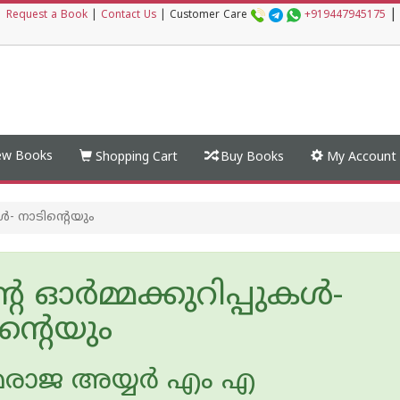
|
|
Request a Book
|
Contact Us
|
Customer Care
+919447945175
w Books
Shopping Cart
Buy Books
My Account
ൾ- നാടിന്റെയും
െ ഓർമ്മക്കുറിപ്പുകൾ-
ന്റെയും
മരാജ അയ്യർ എം എ