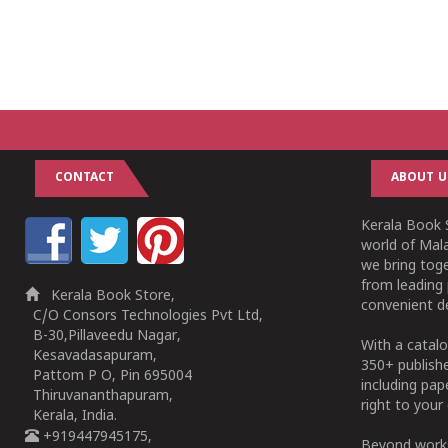
CONTACT
ABOUT U
Kerala Book S
world of Mala
we bring tog
from leading 
Kerala Book Store,
convenient de
C/O Consors Technologies Pvt Ltd,
B-30,Pillaveedu Nagar,
With a catalo
Kesavadasapuram,
350+ publish
Pattom P O, Pin 695004
including pa
Thiruvananthapuram,
right to your 
Kerala, India.
+919447945175,
Beyond works