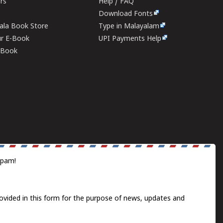
ers
Help / FAQ
Download Fonts
rala Book Store
Type in Malayalam
ur E-Book
UPI Payments Help
E-Book
spam!
ovided in this form for the purpose of news, updates and