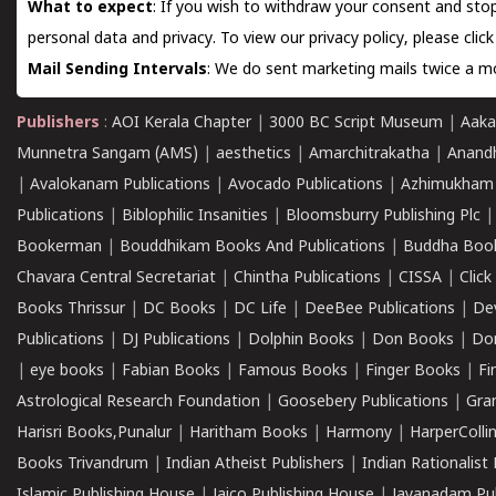
What to expect
: If you wish to withdraw your consent and stop
personal data and privacy. To view our privacy policy, please
clic
Mail Sending Intervals
: We do sent marketing mails twice a mo
Publishers
:
AOI Kerala Chapter
|
3000 BC Script Museum
|
Aaka
Munnetra Sangam (AMS)
|
aesthetics
|
Amarchitrakatha
|
Anand
|
Avalokanam Publications
|
Avocado Publications
|
Azhimukham
Publications
|
Biblophilic Insanities
|
Bloomsburry Publishing Plc
Bookerman
|
Bouddhikam Books And Publications
|
Buddha Boo
Chavara Central Secretariat
|
Chintha Publications
|
CISSA
|
Clic
Books Thrissur
|
DC Books
|
DC Life
|
DeeBee Publications
|
De
Publications
|
DJ Publications
|
Dolphin Books
|
Don Books
|
Don
|
eye books
|
Fabian Books
|
Famous Books
|
Finger Books
|
Fi
Astrological Research Foundation
|
Goosebery Publications
|
Gra
Harisri Books,Punalur
|
Haritham Books
|
Harmony
|
HarperCollin
Books Trivandrum
|
Indian Atheist Publishers
|
Indian Rationalist 
Islamic Publishing House
|
Jaico Publishing House
|
Jayanadam Pub