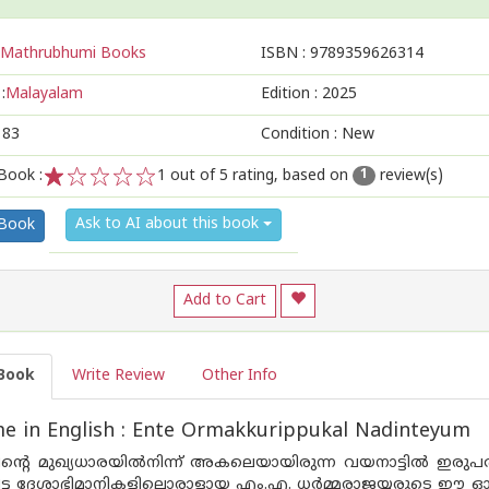
Mathrubhumi Books
ISBN :
9789359626314
:
Malayalam
Edition :
2025
183
Condition : New
Book :
1
out of 5 rating, based on
review(s)
1
1
2
3
4
5
Ask to AI about this book
 Book
Add to Cart
Book
Write Review
Other Info
e in English : Ente Ormakkurippukal Nadinteyum
്റെ മുഖ്യധാരയില്‍നിന്ന് അകലെയായിരുന്ന വയനാട്ടില്‍ ഇരുപതാം
്ട ദേശാഭിമാനികളിലൊരാളായ എം.എ. ധര്‍മ്മരാജയ്യരുടെ ഈ ഓര്‍മ്മ