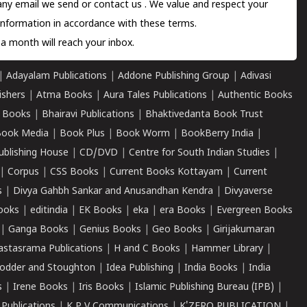
 any email we send or
contact us
. We value and respect your
information in accordance with these terms.
a month will reach your inbox.
|
Adayalam Publications
|
Addone Publishing Group
|
Adivasi
ishers
|
Atma Books
|
Aura Tales Publications
|
Authentic Books
 Books
|
Bhairavi Publications
|
Bhaktivedanta Book Trust
ook Media
|
Book Plus
|
Book Worm
|
BookBerry India
|
ublishing House
|
CD/DVD
|
Centre for South Indian Studies
|
|
Corpus
|
CSS Books
|
Current Books Kottayam
|
Current
s
|
Divya Gahbh Sankar and Anusandhan Kendra
|
Divyaverse
ooks
|
editindia
|
EK Books
|
eka
|
era Books
|
Evergreen Books
|
Ganga Books
|
Genius Books
|
Geo Books
|
Girijakumaran
astasrama Publications
|
H and C Books
|
Hammer Library
|
odder and Stoughton
|
Idea Publishing
|
India Books
|
India
s
|
Irene Books
|
Iris Books
|
Islamic Publishing Bureau (IPB)
|
 Publications
|
K P V Communications
|
K'ZERO PUBLICATION
|