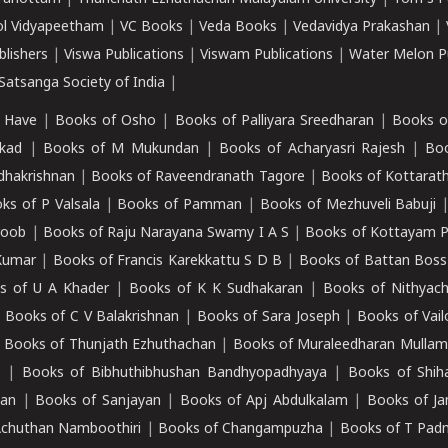
ol Vidyapeetham
|
VC Books
|
Veda Books
|
Vedavidya Prakashan
|
blishers
|
Viswa Publications
|
Viswam Publications
|
Water Melon Pu
atsanga Society of India
|
 Have
|
Books of Osho
|
Books of Palliyara Sreedharan
|
Books o
kad
|
Books of M Mukundan
|
Books of Acharyasri Rajesh
|
Boo
adhakrishnan
|
Books of Raveendranath Tagore
|
Books of Kottarath
ks of P Valsala
|
Books of Pamman
|
Books of Mezhuveli Babuji
roob
|
Books of Raju Narayana Swamy I A S
|
Books of Kottayam 
Kumar
|
Books of Francis Karekkattu S D B
|
Books of Battan Boss
s of U A Khader
|
Books of K K Sudhakaran
|
Books of Nithyach
|
Books of C V Balakrishnan
|
Books of Sara Joseph
|
Books of Vail
|
Books of Thunjath Ezhuthachan
|
Books of Muraleedharan Mulla
e
|
Books of Bibhuthibhushan Bandhyopadhyaya
|
Books of Shih
dan
|
Books of Sanjayan
|
Books of Apj Abdulkalam
|
Books of J
Achuthan Namboothiri
|
Books of Changampuzha
|
Books of T Pa