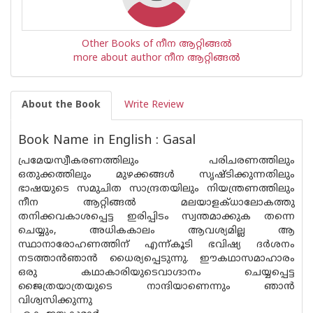
Other Books of നീന ആറ്റിങ്ങൽ
more about author നീന ആറ്റിങ്ങൽ
About the Book
Write Review
Book Name in English : Gasal
പ്രമേയസ്വീകരണത്തിലും പരിചരണത്തിലും
ഒതുക്കത്തിലും മുഴക്കങ്ങൾ സൃഷ്ടിക്കുന്നതിലും
ഭാഷയുടെ സമുചിത സാന്ദ്രതയിലും നിയന്ത്രണത്തിലും
നീന ആറ്റിങ്ങൽ മലയാളക്ധാലോകത്തു
തനിക്കവകാശപ്പെട്ട ഇരിപ്പിടം സ്വന്തമാക്കുക തന്നെ
ചെയ്യും, അധികകാലം ആവശ്യമില്ല ആ
സ്ഥാനാരോഹണത്തിന് എന്ന്കൂടി ഭവിഷ്യ ദർശനം
നടത്താൻഞാൻ ധൈര്യപ്പെടുന്നു. ഈകഥാസമാഹാരം
ഒരു കഥാകാരിയുടെവാഗ്ദാനം ചെയ്യപ്പെട്ട
ജൈത്രയാത്രയുടെ നാന്ദിയാണെന്നും ഞാൻ
വിശ്വസിക്കുന്നു