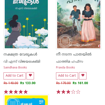
നക്ഷത്ര വേരുകള്‍
നീ നടന്ന പാതയില്‍
വി എസ് വിജയലക്ഷ്മി
ഫാത്തിമ ഹഫ്സ
Saindhava Books
Pravda Books
Add to Cart
Add to Cart
Rs 140.00
Rs 133.00
Rs 170.00
Rs 161.00
1
2
3
4
5
1
2
3
4
5