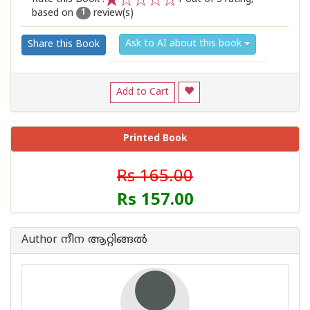
based on
review(s)
1
2
3
4
5
1
Ask to AI about this book
Share this Book
Add to Cart
Printed Book
Rs 165.00
Rs 157.00
Author നീന ആറ്റിങ്ങൽ