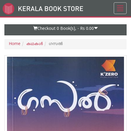
Toggl
Go
navig
to
Home
Page
Checkout 0
Book(s), -
Rs 0.00
Home
കഥകള്‍
ഗസൽ