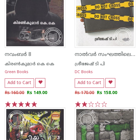
നാല്‍വര്‍ സംഘത്തിലെ മരണക്കണക്ക്
നവംബര്‍ 8
കിരണ്‍കുമാര്‍ കെ കെ
ശ്രീജേഷ് ടി പി
Green Books
DC Books
Add to Cart
Add to Cart
Rs 160.00
Rs 149.00
Rs 170.00
Rs 158.00
1
2
3
4
5
1
2
3
4
5