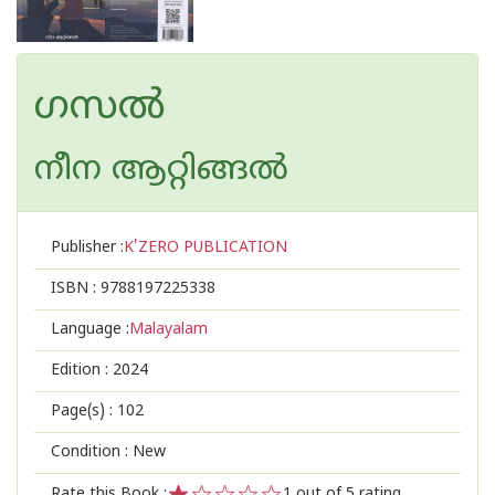
ഗസൽ
നീന ആറ്റിങ്ങൽ
Publisher :
K'ZERO PUBLICATION
ISBN :
9788197225338
Language :
Malayalam
Edition :
2024
Page(s) :
102
Condition : New
Rate this Book :
1
out of 5 rating,