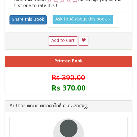
first one to rate this !
1
2
3
4
5
Ask to AI about this book
Share this Book
Add to Cart
Printed Book
Rs 390.00
Rs 370.00
Author ഡോ റോബിന്‍ കെ മാത്യു