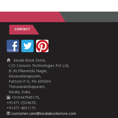
CONTACT
Kerala Book Store,
C/O Consors Technologies Pvt Ltd,
B-30,Pillaveedu Nagar,
Kesavadasapuram,
Pattom P O, Pin 695004
Thiruvananthapuram,
Kerala, India.
+919447945175,
+91471-2554670,
+91471-4851175
customer.care@keralabookstore.com