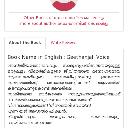
Other Books of ഡോ റോബിന്‍ കെ മാത്യു
more about author ഡോ റോബിന്‍ കെ മാത്യു
About the Book
Write Review
Book Name in English : Geethanjali Voice
ശാസ്ത്രീയമനോഭാവവും സാമൂഹ്യപ്രതിബദ്ധതയുമുള്ള
ഒരുകൂട്ടം വിദ്യാർഥികളുടെ ജീവിതയാത്ര മനോഹരമായ
ആഖ്യാനത്തിലൂടെ അവതരിപ്പിക്കുന്നു. ഇന്നത്തെ
കൗമാരത്തിന്റെ മനോഭാവങ്ങളിലേക്ക് ആഴത്തിൽ
കടന്നുചെന്നുകൊണ്ട് അവരിലെ
സക്രിയമായ ഊർജത്തെ സാമൂഹോന്മുഖതയിലേക്ക്
വളർത്തിക്കൊണ്ടുവരുന്നതെങ്ങനെയെന്ന്
വിശദമാക്കുകയാണ് ‘ഗീതാഞ്ജലി വോയ്സ്
എന്ന യങ് അഡൽറ്റ് ഫിക്ഷൻ.
വിദ്യാർഥികളും അധ്യാപകരും രക്ഷിതാക്കളും
വായിക്കേണ്ട നോവൽ.