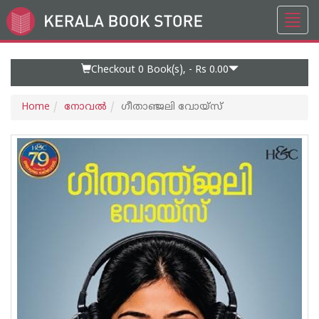
Toggl
Go
navig
to
Home
Page
Checkout 0
Book(s), -
Rs 0.00
Home
നോവല്‍
ഗീതാഞ്ജലി വോയ്സ്