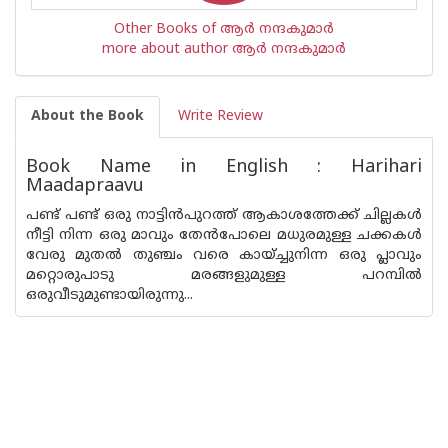
Other Books of ആര്‍ നന്ദകുമാര്‍
more about author ആര്‍ നന്ദകുമാര്‍
About the Book
Write Review
Book Name in English : Harihari
Maadapraavu
പണ്ട് പണ്ട് ഒരു നാട്ടിൻപുറത്ത് ആകാശത്തേക്ക് ചില്ലകൾ
നീട്ടി നിന്ന ഒരു മാവും തേൻപോലെ മധുരമുള്ള ചക്കകൾ
വേരു മുതൽ തുഞ്ചം വരെ കായ്ച്ചുനിന്ന ഒരു പ്ലാവും
മറ്റൊരുപാടു മരങ്ങളുമുള്ള പറമ്പിൽ
ഒരുവീടുമുണ്ടായിരുന്നു...