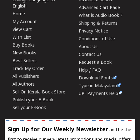
Change Language to
Advanced Search
English
Advanced Cart Page
Home
What is Audio Book ?
My Account
Shipping & Returns
View Cart
Privacy Notice
Wish List
Conditions of Use
Buy Books
About Us
New Books
Contact Us
Best Sellers
Request a Book
Track My Order
Help / FAQ
All Publishers
Download Fonts
All Authors
Type in Malayalam
Sell On Kerala Book Store
UPI Payments Help
Publish your E-Book
Sell your E-Book
Sign Up for Our Weekly Newsletter
and be the
first to receive our very latest promotions and special offers.