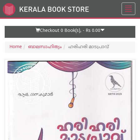
Toggl
Go
navig
to
Home
Page
Checkout 0
Book(s), -
Rs 0.00
Home
ബാലസാഹിത്യം
ഹരിഹരി മാടപ്രാവ്