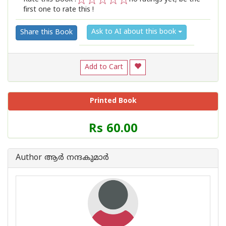
first one to rate this !
1
2
3
4
5
Ask to AI about this book
Share this Book
Add to Cart
Printed Book
Price
Rs 60.00
of
this
Book
Author ആര്‍ നന്ദകുമാര്‍
is