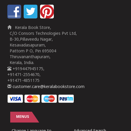
Kerala Book Store,
C/O Consors Technologies Pvt Ltd,
B-30,Pillaveedu Nagar,
Kesavadasapuram,
Pattom P O, Pin 695004
Thiruvananthapuram,
Kerala, India.
+919447945175,
+91471-2554670,
+91471-4851175
customer.care@keralabookstore.com
MENUS