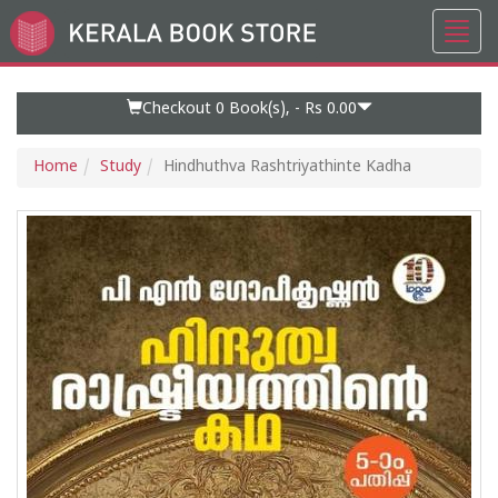
Toggl
Go
navig
to
Home
Page
Checkout 0
Book(s), -
Rs 0.00
Home
Study
Hindhuthva Rashtriyathinte Kadha