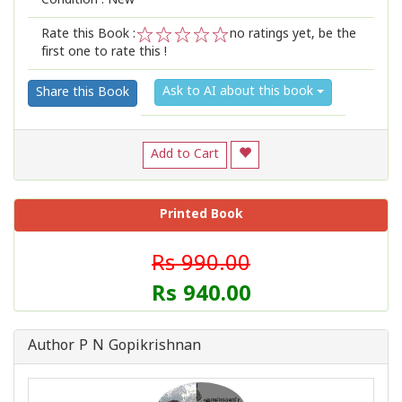
Condition : New
Rate this Book :
no ratings yet, be the
first one to rate this !
1
2
3
4
5
Ask to AI about this book
Share this Book
Add to Cart
Printed Book
Rs 990.00
Rs 940.00
Author P N Gopikrishnan