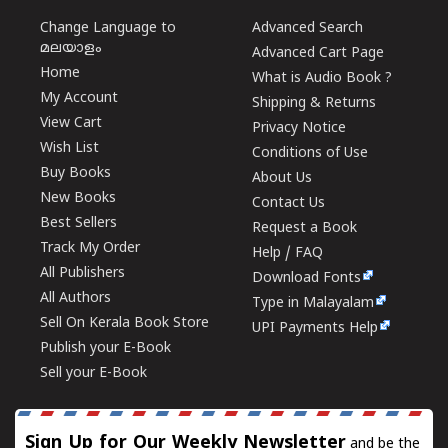
Change Language to
Advanced Search
മലയാളം
Advanced Cart Page
Home
What is Audio Book ?
My Account
Shipping & Returns
View Cart
Privacy Notice
Wish List
Conditions of Use
Buy Books
About Us
New Books
Contact Us
Best Sellers
Request a Book
Track My Order
Help / FAQ
All Publishers
Download Fonts
All Authors
Type in Malayalam
Sell On Kerala Book Store
UPI Payments Help
Publish your E-Book
Sell your E-Book
Sign Up for Our Weekly Newsletter
and be the