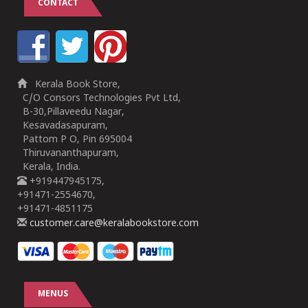
CONTACT
Kerala Book Store,
C/O Consors Technologies Pvt Ltd,
B-30,Pillaveedu Nagar,
Kesavadasapuram,
Pattom P O, Pin 695004
Thiruvananthapuram,
Kerala, India.
+919447945175,
+91471-2554670,
+91471-4851175
customer.care@keralabookstore.com
MENUS